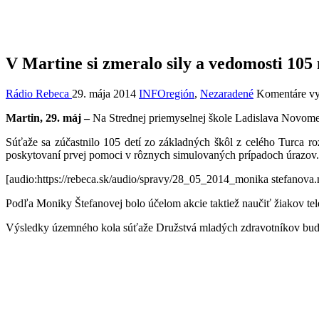
V Martine si zmeralo sily a vedomosti 10
Rádio Rebeca
29. mája 2014
INFOregión
,
Nezaradené
Komentáre v
Martin, 29. máj –
Na Strednej priemyselnej škole Ladislava Novomes
Súťaže sa zúčastnilo 105 detí zo základných škôl z celého Turca roz
poskytovaní prvej pomoci v rôznych simulovaných prípadoch úrazov
[audio:https://rebeca.sk/audio/spravy/28_05_2014_monika stefanova
Podľa Moniky Štefanovej bolo účelom akcie taktiež naučiť žiakov tel
Výsledky územného kola súťaže Družstvá mladých zdravotníkov budú