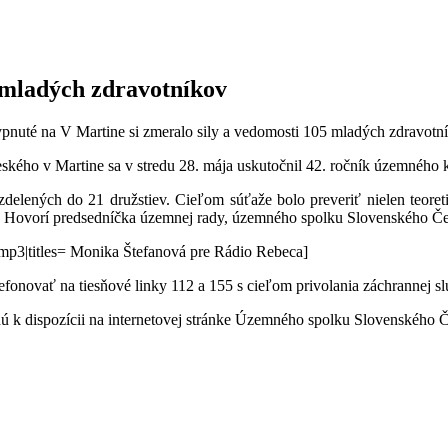
5 mladých zdravotníkov
ypnuté
na V Martine si zmeralo sily a vedomosti 105 mladých zdravotn
kého v Martine sa v stredu 28. mája uskutočnil 42. ročník územného 
delených do 21 družstiev. Cieľom súťaže bolo preveriť nielen teoretic
. Hovorí predsedníčka územnej rady, územného spolku Slovenského Če
.mp3|titles= Monika Štefanová pre Rádio Rebeca]
efonovať na tiesňové linky 112 a 155 s cieľom privolania záchrannej 
 k dispozícii na internetovej stránke Územného spolku Slovenského Č