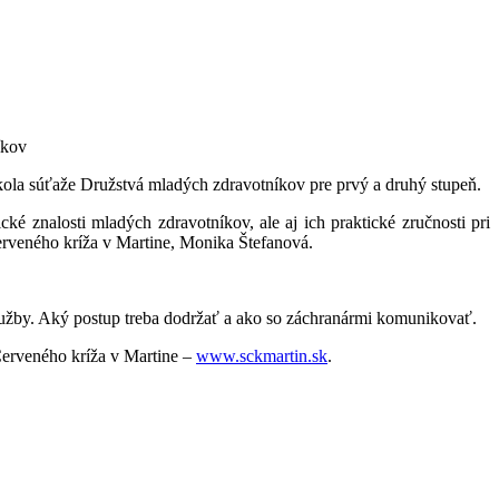
íkov
kola súťaže Družstvá mladých zdravotníkov pre prvý a druhý stupeň.
ké znalosti mladých zdravotníkov, ale aj ich praktické zručnosti pri
rveného kríža v Martine, Monika Štefanová.
služby. Aký postup treba dodržať a ako so záchranármi komunikovať.
erveného kríža v Martine –
www.sckmartin.sk
.