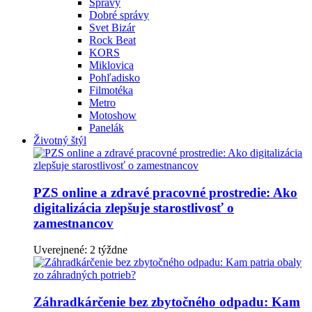
Správy
Dobré správy
Svet Bizár
Rock Beat
KORS
Miklovica
Pohľadisko
Filmotéka
Metro
Motoshow
Panelák
Životný štýl
PZS online a zdravé pracovné prostredie: Ako
digitalizácia zlepšuje starostlivosť o
zamestnancov
Uverejnené: 2 týždne
Záhradkárčenie bez zbytočného odpadu: Kam