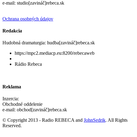
e-mail: studio[zavináč]rebeca.sk
Ochrana osobných údajov
Redakcia
Hudobná dramaturgia: hudba[zavináč]rebeca.sk
https://mpc2.mediacp.eu:8200/rebecaweb
Rádio Rebeca
Reklama
Inzercia:
Obchodné oddelenie
e-mail: obchod[zavináč]rebeca.sk
© Copyright 2013 - Radio REBECA and
JohnSedrik
. All Rights
Reserved.