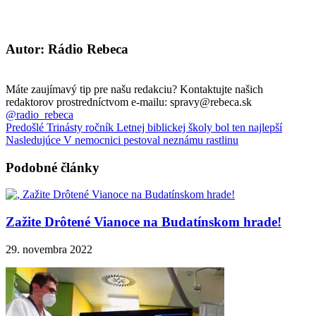
Autor: Rádio Rebeca
Máte zaujímavý tip pre našu redakciu? Kontaktujte našich
redaktorov prostredníctvom e-mailu: spravy@rebeca.sk
@radio_rebeca
Predošlé
Trinásty ročník Letnej biblickej školy bol ten najlepší
Nasledujúce
V nemocnici pestoval neznámu rastlinu
Podobné články
Zažite Drôtené Vianoce na Budatínskom hrade!
29. novembra 2022