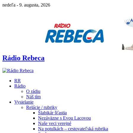
nedeľa - 9. augusta, 2026
Rádio Rebeca
RR
Rádio
O rádiu
Náš tím
Vysielanie
Relácie / rubriky
Šlabikár šťastia
Nezáväzne s Evou Lacovou
Naše veci verejné
Na potulkách – cestovateľská rubrika