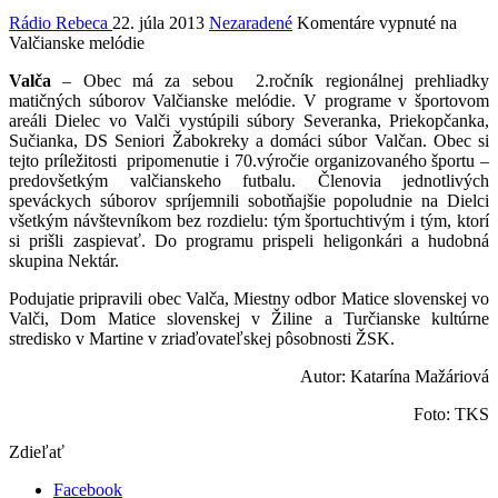
Rádio Rebeca
22. júla 2013
Nezaradené
Komentáre vypnuté
na
Valčianske melódie
Valča
– Obec má za sebou 2.ročník regionálnej prehliadky
matičných súborov Valčianske melódie. V programe v športovom
areáli Dielec vo Valči vystúpili súbory Severanka, Priekopčanka,
Sučianka, DS Seniori Žabokreky a domáci súbor Valčan. Obec si
tejto príležitosti pripomenutie i 70.výročie organizovaného športu –
predovšetkým valčianskeho futbalu. Členovia jednotlivých
speváckych súborov spríjemnili sobotňajšie popoludnie na Dielci
všetkým návštevníkom bez rozdielu: tým športuchtivým i tým, ktorí
si prišli zaspievať. Do programu prispeli heligonkári a hudobná
skupina Nektár.
Podujatie pripravili obec Valča, Miestny odbor Matice slovenskej vo
Valči, Dom Matice slovenskej v Žiline a Turčianske kultúrne
stredisko v Martine v zriaďovateľskej pôsobnosti ŽSK.
Autor: Katarína Mažáriová
Foto: TKS
Zdieľať
Facebook