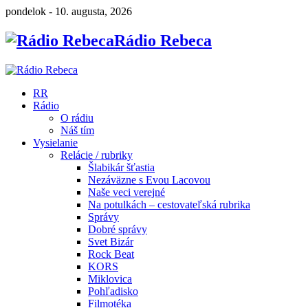
pondelok - 10. augusta, 2026
Rádio Rebeca
RR
Rádio
O rádiu
Náš tím
Vysielanie
Relácie / rubriky
Šlabikár šťastia
Nezáväzne s Evou Lacovou
Naše veci verejné
Na potulkách – cestovateľská rubrika
Správy
Dobré správy
Svet Bizár
Rock Beat
KORS
Miklovica
Pohľadisko
Filmotéka