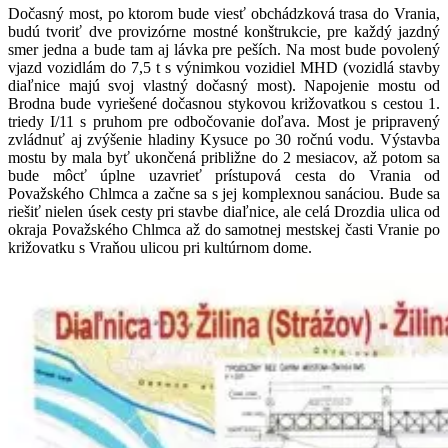
Dočasný most, po ktorom bude viesť obchádzková trasa do Vrania,
budú tvoriť dve provizórne mostné konštrukcie, pre každý jazdný
smer jedna a bude tam aj lávka pre peších. Na most bude povolený
vjazd vozidlám do 7,5 t s výnimkou vozidiel MHD (vozidlá stavby
diaľnice majú svoj vlastný dočasný most). Napojenie mostu od
Brodna bude vyriešené dočasnou stykovou križovatkou s cestou 1.
triedy I/11 s pruhom pre odbočovanie doľava. Most je pripravený
zvládnuť aj zvýšenie hladiny Kysuce po 30 ročnú vodu. Výstavba
mostu by mala byť ukončená približne do 2 mesiacov, až potom sa
bude môcť úplne uzavrieť prístupová cesta do Vrania od
Považského Chlmca a začne sa s jej komplexnou sanáciou. Bude sa
riešiť nielen úsek cesty pri stavbe diaľnice, ale celá Drozdia ulica od
okraja Považského Chlmca až do samotnej mestskej časti Vranie po
križovatku s Vraňou ulicou pri kultúrnom dome.