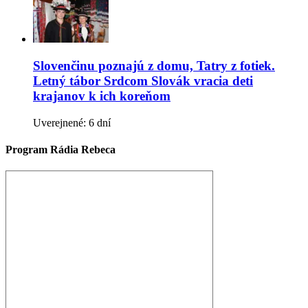
Slovenčinu poznajú z domu, Tatry z fotiek.
Letný tábor Srdcom Slovák vracia deti
krajanov k ich koreňom
Uverejnené: 6 dní
Program Rádia Rebeca