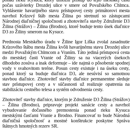
počas uzávierky Drozdej ulice v smere od Považského Chlmca.
Vyhlásenie havarijného stavu prístupovej cesty primátorovi mesta
navrhol Krízový štáb mesta Žilina po stretnutí so zástupcami
Národnej diaľničnej spoločnosti a zhotoviteľa stavby Združenie D3
Žilina (Strážov) – Žilina (Brodno), ktoré buduje tento úsek diaľnice
D3 zo Žiliny smerom na Kysuce.
Prednosta Mestského úradu v Žiline Igor Liška zvolal zasadnutie
Krízového štábu mesta Žilina kvôli havarijnému stavu Drozdej ulice
medzi Považským Chlmcom a Vraním. Táto jediná prístupová cesta
do mestskej časti Vranie od Žiliny sa na viacerých úsekoch
dlhodobo zosúva a inak deformuje – ide najmä o pôsobenie spodnej
vody v svahovitom teréne. Posun cesty existuje i na úseku cesty,
ponad ktorý sa buduje diaľnica D3, ale nesúvisí so samotnou
stavbou diaľnice. Zhotoviteľ stavby diaľnice permanentne sleduje
stav prístupovej cesty a v súčasnosti už realizuje opatrenia na
stabilizáciu cestného telesa a systém odvodnenia cesty.
Zhotoviteľ stavby diaľnice, ktorým je Združenie D3 Žilina (Strážov)
– Žilina (Brodno), pripravuje projekt sanácie cesty a navrhol
vybudovanie dočasného premostenia ponad rieku Kysuca
mestskými časťami Vranie a Brodno. Financovať to bude Národná
diaľničná spoločnosť a mostné konštrukcie poskytne Správa
štátnych hmotných rezerv SR.