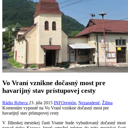
Vo Vraní vznikne dočasný most pre
havarijný stav prístupovej cesty
Rádio Rebeca
23. júla 2015
INFOregión
,
Nezaradené
,
Žilina
Komentáre vypnuté
na Vo Vraní vznikne dočasný most pre
havarijný stav prístupovej cesty
V žilinskej mestskej časti Vranie bude vybudovaný dočasný most
ponad rieku Kysuca, ktorý umožní prístup do tejto mestskej časti