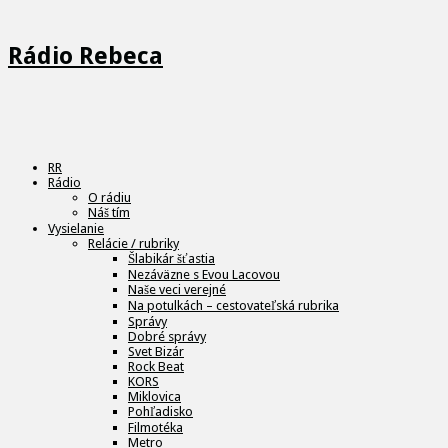
Rádio Rebeca
RR
Rádio
O rádiu
Náš tím
Vysielanie
Relácie / rubriky
Šlabikár šťastia
Nezáväzne s Evou Lacovou
Naše veci verejné
Na potulkách – cestovateľská rubrika
Správy
Dobré správy
Svet Bizár
Rock Beat
KORS
Miklovica
Pohľadisko
Filmotéka
Metro