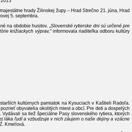
i 2015
i majestátne hrady Žilinskej župy – Hrad Strečno 21. júna, Hrad
rovej 5. septembra.
ané na obdobie husitov. „
Slovenské rytierske dni sú určené pre
órie križiackych výprav,“
informovala riaditeľka odboru kultúry
jstarších kultúrnych pamiatok na Kysuciach v Kaštieli Radoľa.
pozrieť obyvatelia okolitých miest a obcí. Pre deti a dospelých
Vydávali sa tiež špeciálne Pasy slovenského rytiera, ktorých
lej láka ľudí a vzbudzuje v nich záujem o naše dejiny a vzácne
Z. Kmeťová.