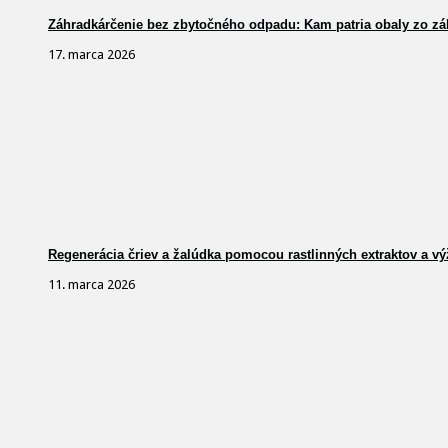
Záhradkárčenie bez zbytočného odpadu: Kam patria obaly zo zá
17. marca 2026
Regenerácia čriev a žalúdka pomocou rastlinných extraktov a vý
11. marca 2026