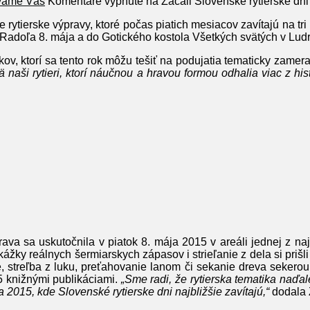
vame Vás
Komentáre vypnuté
na Začali Slovenské rytierske dn
 rytierske výpravy, ktoré počas piatich mesiacov zavítajú na tr
a Radoľa 8. mája a do Gotického kostola Všetkých svätých v Lud
kov, ktorí sa tento rok môžu tešiť na podujatia tematicky zamer
aši rytieri, ktorí náučnou a hravou formou odhalia viac z hist
rava sa uskutočnila v piatok 8. mája 2015 v areáli jednej z na
ky reálnych šermiarskych zápasov i strieľanie z dela si prišli 
streľba z luku, preťahovanie lanom či sekanie dreva sekerou. 
5 knižnými publikáciami.
„Sme radi, že rytierska tematika naďa
2015, kde Slovenské rytierske dni najbližšie zavítajú,“
dodala 