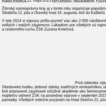
Rádio Rebeca
11. mája 2015
INFOregión
,
Nezaradené
,
Pozý
Žilinský samosprávny kraj aj v tomto roku organizuje populárne
Sklabiňa 12. júla a Oravský hrad 16. augusta, tiež do Kaštieľ
V lete 2014 si výpravy prišlo pozrieť viac ako 2 000 návštevní
veľkých i malých záujemcov. Lákadlom pre všetkých sú najmä n
a cestovného ruchu ŽSK Zuzana Kmeťová.
Prvá rytierska výp
Stredovekú hudbu, dobové stánky, tradičných remeselníkov, ukáž
boli pripravené zaujímavé súťažné akadémie ako šermovanie, 
majiteľov odmení ŽSK na poslednej výprave v septembri 201
pamiatky. Všetkých srdečne pozývam na Hrad Strečno 21. júna 