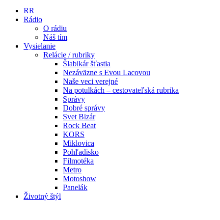
RR
Rádio
O rádiu
Náš tím
Vysielanie
Relácie / rubriky
Šlabikár šťastia
Nezáväzne s Evou Lacovou
Naše veci verejné
Na potulkách – cestovateľská rubrika
Správy
Dobré správy
Svet Bizár
Rock Beat
KORS
Miklovica
Pohľadisko
Filmotéka
Metro
Motoshow
Panelák
Životný štýl