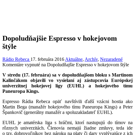
Dopoludňajšie Espresso v hokejovom
štýle
Rádio Rebeca
17. februára 2016
Aktuálne
,
Archív
,
Nezaradené
Komentáre vypnuté
na Dopoludňajšie Espresso v hokejovom štýle
V stredu (17. februára) sa v dopoludňajšom bloku s Martinom
Kalinčákom objavili vo vysielaní aj zástupcovia Európskej
univerzitnej hokejovej ligy (EUHL) a hokejového tímu
Paneuropa Kings.
Espresso Rádia Rebeca opäť navštívili ďalší vzácni hostia ako
Martin Bega (manažér hokejového tímu Paneuropa Kings) a Peter
Špankovič (generálny manažér a spoluzakladateľ EUHL).
EUHL je amatérska liga s hráčmi, ktorí nastupujú do tímov na
rôznych univerzitách. Členovia nemajú žiadne zmluvy, teda ide
o tzv. dobrovoľníkov bez nároku na platy či dary vyplývajúce z ich