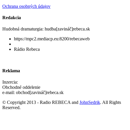
Ochrana osobných údajov
Redakcia
Hudobná dramaturgia: hudba[zavináč]rebeca.sk
https://mpc2.mediacp.eu:8200/rebecaweb
Rádio Rebeca
Reklama
Inzercia:
Obchodné oddelenie
e-mail: obchod[zavináč]rebeca.sk
© Copyright 2013 - Radio REBECA and
JohnSedrik
. All Rights
Reserved.