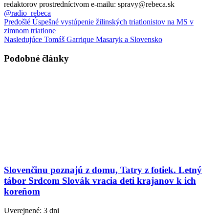
redaktorov prostredníctvom e-mailu: spravy@rebeca.sk
@radio_rebeca
Predošlé
Úspešné vystúpenie žilinských triatlonistov na MS v
zimnom triatlone
Nasledujúce
Tomáš Garrique Masaryk a Slovensko
Podobné články
Slovenčinu poznajú z domu, Tatry z fotiek. Letný
tábor Srdcom Slovák vracia deti krajanov k ich
koreňom
Uverejnené: 3 dni