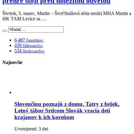
prehre stojí pred dôležitou odvetou
Štvrtok, 5. marec, Martin – Štvrťfinálová séria medzi MHA Martin a
HK TAM Levice sa …
6,487
Fanúšikov
439
Odberateľov
534
Sledovateľov
Najnovšie
Slovenčinu poznajú z domu, Tatry z fotiek.
Letný tábor Srdcom Slovák vracia deti
krajanov k ich koreňom
Uverejnené: 3 dni