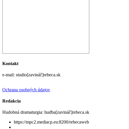
Kontakt
e-mail: studio[zavináč]rebeca.sk
Ochrana osobných údajov
Redakcia
Hudobná dramaturgia: hudba[zavináč]rebeca.sk
https://mpc2.mediacp.eu:8200/rebecaweb