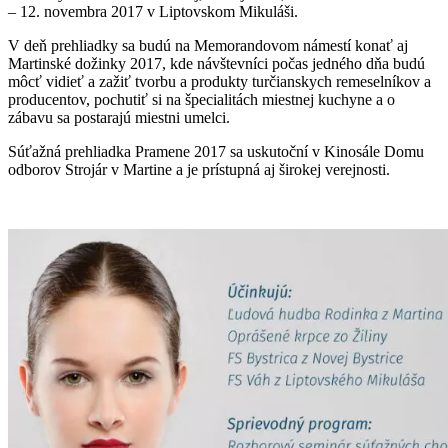
– 12. novembra 2017 v Liptovskom Mikuláši.
V deň prehliadky sa budú na Memorandovom námestí konať aj
Martinské dožinky 2017, kde návštevníci počas jedného dňa budú
môcť vidieť a zažiť tvorbu a produkty turčianskych remeselníkov a
producentov, pochutiť si na špecialitách miestnej kuchyne a o
zábavu sa postarajú miestni umelci.
Súťažná prehliadka Pramene 2017 sa uskutoční v Kinosále Domu
odborov Strojár v Martine a je prístupná aj širokej verejnosti.