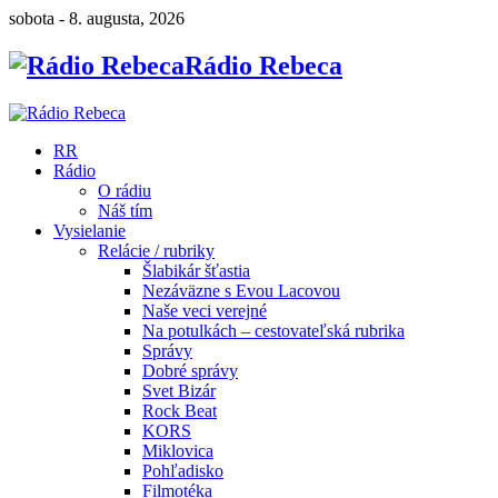
sobota - 8. augusta, 2026
Rádio Rebeca
RR
Rádio
O rádiu
Náš tím
Vysielanie
Relácie / rubriky
Šlabikár šťastia
Nezáväzne s Evou Lacovou
Naše veci verejné
Na potulkách – cestovateľská rubrika
Správy
Dobré správy
Svet Bizár
Rock Beat
KORS
Miklovica
Pohľadisko
Filmotéka