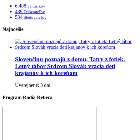
6,488
Fanúšikov
439
Odberateľov
534
Sledovateľov
Najnovšie
Slovenčinu poznajú z domu, Tatry z fotiek.
Letný tábor Srdcom Slovák vracia deti
krajanov k ich koreňom
Uverejnené: 3 dni
Program Rádia Rebeca