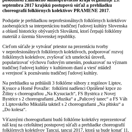
septembra 2017 krajskú postupovú súťaž a prehliadku
choreografií folklórnych kolektívov
PRAMENE 2017
.
Podujatie je prehliadkou neprofesionálnych folklórnych kolektívov
zaoberajúcich sa interpretáciou tradičnej ľudovej kultúry Slovenska
a oblastí historicky obývaných Slovákmi, ktorí čerpajú folklórny
materiál z územia Slovenskej republiky.
Cieľom súťaže je vytvárať priestor na prezentáciu tvorby
v neprofesionálnych folklórnych kolektívoch, podporovať rozvoj
folklórnych kolektívov, zvyšovať ich umeleckú úroveň,
popularizovať výchovu ľudovým umením, poukazovať na význam
tradičnej ľudovej kultúry v kultúrnom dianí a viesť mládež
a verejnosť k poznávaniu tradičnej ľudovej kultúry.
Na prehliadku sa prihlásili 3 folklórne súbory z regiónov Liptov,
Kysuce a Horné Považie: folklórni nadšenci Oprášené krpce zo
Žiliny s choreografiou „Na Kysuciach“, FS Bystrica z Novej
Bystrice s 2 choreografiami „Muzika“ a „Palicový tanec“ a FS Váh
z Liptovského Mikuláša taktiež s 2 choreografiami „Na pltisku“ a
„Do kolesa“.
Víťaznými choreografiami budú folklórne kolektívy reprezentovať
náš kraj na celoštátnej postupovej súťaži a prehliadke choreografií
folklórnych kolektívov Tancuj, tancuj 2017, ktorá sa bude konať 11.