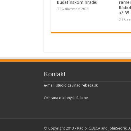
Budatínskom hrade!
ramen
Rádio
29. novembra 2022
už 35
27. s
Kontakt
e-mail: studio[zavináč]rebeca.sk
Ochrana osobných údajov
© Copyright 2013 - Radio REBECA and
JohnSedrik
. 