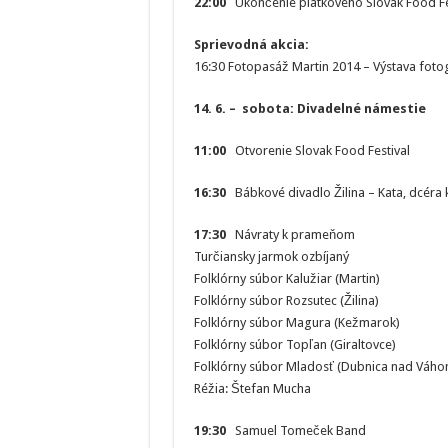
22:00
Ukončenie piatkového Slovak Food Fes
Sprievodná akcia:
16:30 Fotopasáž Martin 2014 – Výstava fotogr
14. 6. – sobota: Divadelné námestie
11:00
Otvorenie Slovak Food Festival
16:30
Bábkové divadlo Žilina – Kata, dcéra 
17:30
Návraty k prameňom
Turčiansky jarmok ozbíjaný
Folklórny súbor Kalužiar (Martin)
Folklórny súbor Rozsutec (Žilina)
Folklórny súbor Magura (Kežmarok)
Folklórny súbor Topľan (Giraltovce)
Folklórny súbor Mladosť (Dubnica nad Váho
Réžia: Štefan Mucha
19:30
Samuel Tomeček Band