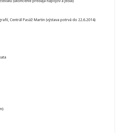
tivalu (ukončenie predaja nápojov a jedál)
afií, Centrál Pasáž Martin (výstava potrvá do 22.6.2014)
kata
m)