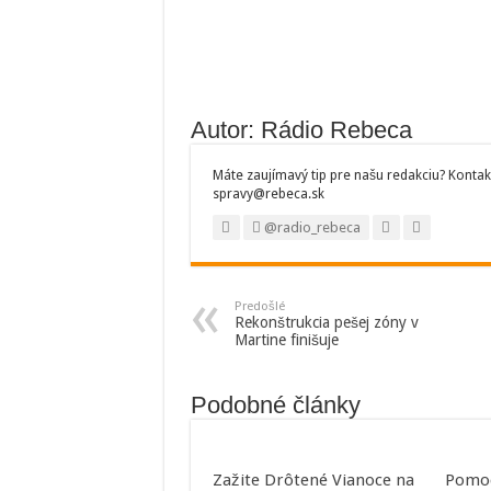
Autor: Rádio Rebeca
Máte zaujímavý tip pre našu redakciu? Kontak
spravy@rebeca.sk
@radio_rebeca
Predošlé
Rekonštrukcia pešej zóny v
Martine finišuje
Podobné články
Zažite Drôtené Vianoce na
Pomoc