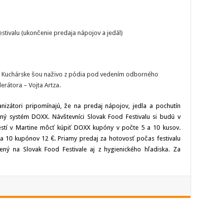
tivalu (ukončenie predaja nápojov a jedál)
Kuchárske šou naživo z pódia pod vedením odborného
rátora – Vojta Artza.
nizátori pripomínajú, že na predaj nápojov, jedla a pochutín
ný systém DOXX. Návštevníci Slovak Food Festivalu si budú v
stí v Martine môcť kúpiť DOXX kupóny v počte 5 a 10 kusov.
 10 kupónov 12 €. Priamy predaj za hotovosť počas festivalu
ný na Slovak Food Festivale aj z hygienického hľadiska. Za