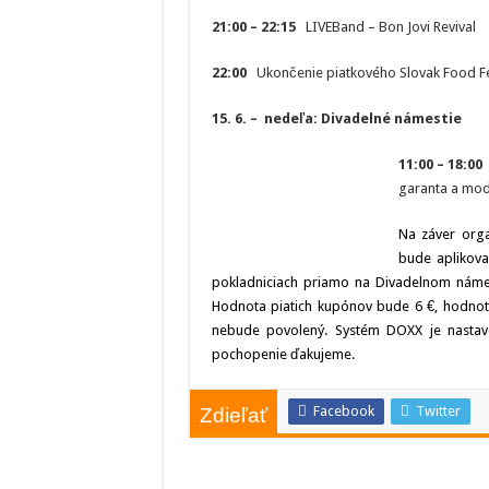
21:00 – 22:15
LIVEBand – Bon Jovi Revival
22:00
Ukončenie piatkového Slovak Food Fes
15. 6. – nedeľa: Divadelné námestie
11:00 – 18:00
garanta a mode
Na záver orga
bude aplikova
pokladniciach priamo na Divadelnom náme
Hodnota piatich kupónov bude 6 €, hodnota
nebude povolený. Systém DOXX je nastave
pochopenie ďakujeme.
Facebook
Twitter
Zdieľať