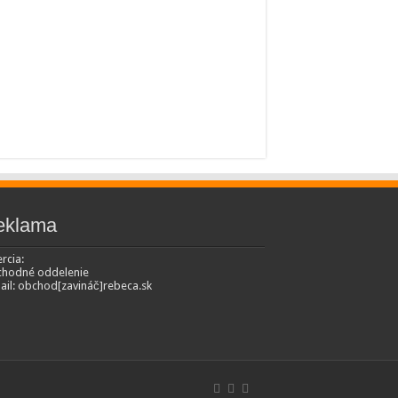
eklama
rcia:
hodné oddelenie
ail: obchod[zavináč]rebeca.sk