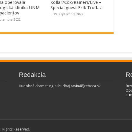
a operovala
Kollar/Cox/Raineri/Live –
logická klinika UNM
Special guest Erik Truffaz
 pacientov
19. septembra 2022
eptembra 2022
Redakcia
R
Hudobná dramaturgia: hudba[zavináč]rebeca.sk
Inze
Obc
e-m
All Rights Reserved.