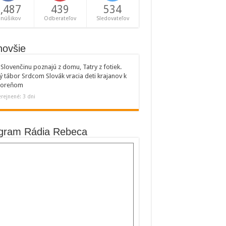
,487
439
534
anúšikov
Odberateľov
Sledovateľov
novšie
Slovenčinu poznajú z domu, Tatry z fotiek.
ý tábor Srdcom Slovák vracia deti krajanov k
 koreňom
rejnené: 3 dni
gram Rádia Rebeca