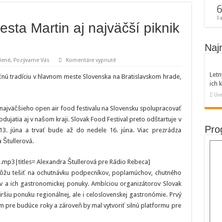
6
F
esta Martin aj najväčší piknik
Naj
na
dené
,
Pozývame Vás
Komentáre vypnuté
Zažite
v
Letn
očnú tradíciu v hlavnom meste Slovenska na Bratislavskom hrade,
rámci
ich
dní
mesta
Uve
Martin
aj
najväčšieho open air food festivalu na Slovensku spolupracovať
najväčší
piknik
ujatia aj v našom kraji. Slovak Food Festival preto odštartuje v
v
Pro
3. júna a trvať bude až do nedele 16. júna. Viac prezrádza
meste
 Štullerová.
l.mp3|titles= Alexandra Štullerová pre Rádio Rebeca]
môžu tešiť na ochutnávku podpecníkov, poplamúchov, chutného
ov a ich gastronomickej ponuky. Ambíciou organizátorov Slovak
iršiu ponuku regionálnej, ale i celoslovenskej gastronómie. Prvý
 pre budúce roky a zároveň by mal vytvoriť silnú platformu pre