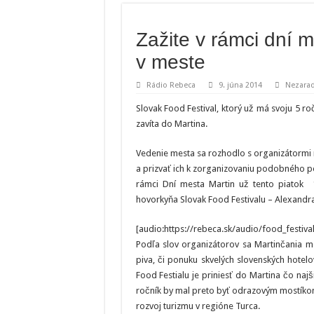
Zažite v rámci dní m
v meste
Rádio Rebeca
9. júna 2014
Nezara
Slovak Food Festival, ktorý už má svoju 5 r
zavíta do Martina.
Vedenie mesta sa rozhodlo s organizátormi 
a prizvať ich k zorganizovaniu podobného pod
rámci Dní mesta Martin už tento piatok 1
hovorkyňa Slovak Food Festivalu – Alexandra
[audio:https://rebeca.sk/audio/food_festiva
Podľa slov organizátorov sa Martinčania 
piva, či ponuku skvelých slovenských hotel
Food Festialu je priniesť do Martina čo najš
ročník by mal preto byť odrazovým mostíkom
rozvoj turizmu v regióne Turca.