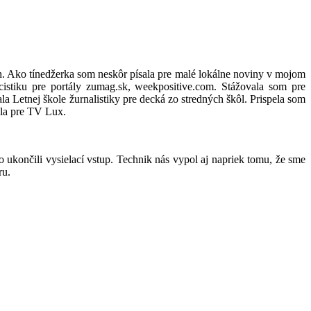
h. Ako tínedžerka som neskôr písala pre malé lokálne noviny v mojom
stiku pre portály zumag.sk, weekpositive.com. Stážovala som pre
 Letnej škole žurnalistiky pre decká zo stredných škôl. Prispela som
ala pre TV Lux.
 ukončili vysielací vstup. Technik nás vypol aj napriek tomu, že sme
ru.