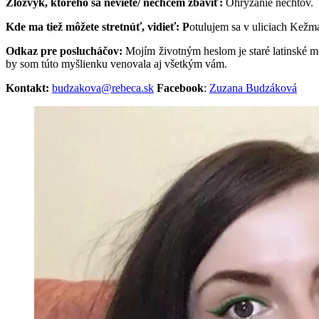
Zlozvyk, ktorého sa neviete/ nechcem zbaviť:
Ohrýzanie nechtov.
Kde ma tiež môžete stretnúť, vidieť: P
otulujem sa v uliciach Kežm
Odkaz pre poslucháčov:
Mojím životným heslom je staré latinské mo
by som túto myšlienku venovala aj všetkým vám.
Kontakt:
budzakova@rebeca.sk
Facebook
:
Zuzana Budzáková