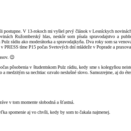
šli postupne. V 13-rokoch mi vyšiel prvý článok v Lesníckych novinác
ách Ružomberský hlas, neskôr som písala spravodajstvo a publici
Pulz rádiu ako moderátorka a spravodajkyňa. Dva roky som sa venovala
aj v PRESS tíme P15 počas Svetových dní mládeže v Poprade a praxov
asov. 😉
počas pôsobenia v študentskom Pulz rádiu, kedy sme s kolegyňou neisto
o a medzitým sa nechtiac ozvalo neslušné slovo. Samozrejme, aj do éte
 práve v tom momente slobodná a šťastná.
eľka spomenie aj vo chvíli, kedy by som to čakala najmenej.