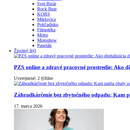
Svet Bizár
Rock Beat
KORS
Miklovica
Pohľadisko
Filmotéka
Metro
Motoshow
Panelák
Životný štýl
PZS online a zdravé pracovné prostredie: Ako dig
Uverejnené: 2 týždne
Záhradkárčenie bez zbytočného odpadu: Kam pa
17. marca 2026