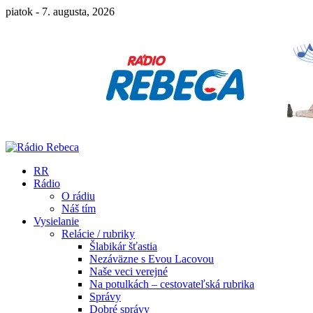
piatok - 7. augusta, 2026
RR
Rádio
O rádiu
Náš tím
Vysielanie
Relácie / rubriky
Šlabikár šťastia
Nezáväzne s Evou Lacovou
Naše veci verejné
Na potulkách – cestovateľská rubrika
Správy
Dobré správy