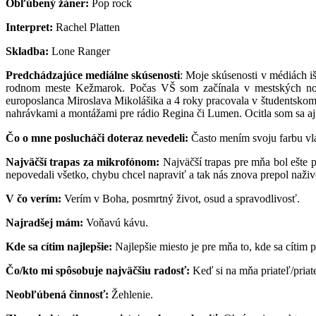
Obľúbený žáner:
Pop rock
Interpret:
Rachel Platten
Skladba:
Lone Ranger
Predchádzajúce mediálne skúsenosti
: Moje skúsenosti v médiách i
rodnom meste Kežmarok. Počas VŠ som začínala v mestských novin
europoslanca Miroslava Mikolášika a 4 roky pracovala v študentskom 
nahrávkami a montážami pre rádio Regina či Lumen. Ocitla som sa 
Čo o mne poslucháči doteraz nevedeli:
Často mením svoju farbu vl
Najväčší trapas za mikrofónom:
Najväčší trapas pre mňa bol ešte 
nepovedali všetko, chybu chcel napraviť a tak nás znova prepol naživ
V čo verím:
Verím v Boha, posmrtný život, osud a spravodlivosť.
Najradšej mám:
Voňavú kávu.
Kde sa cítim najlepšie:
Najlepšie miesto je pre mňa to, kde sa cítim
Čo/kto mi spôsobuje najväčšiu radosť:
Keď si na mňa priateľ/priat
Neobľúbená činnosť:
Žehlenie.