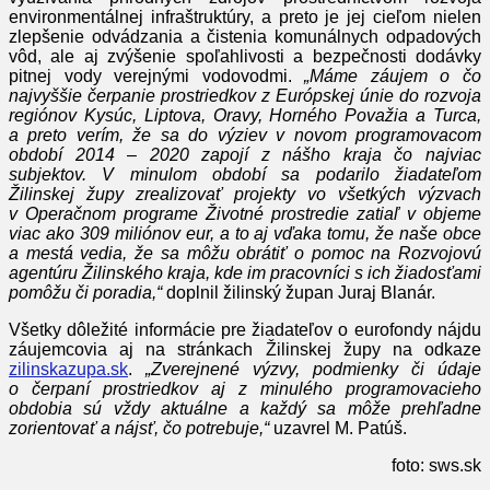
environmentálnej infraštruktúry, a preto je jej cieľom nielen
zlepšenie odvádzania a čistenia komunálnych odpadových
vôd, ale aj zvýšenie spoľahlivosti a bezpečnosti dodávky
pitnej vody verejnými vodovodmi.
„Máme záujem o čo
najvyššie čerpanie prostriedkov z Európskej únie do rozvoja
regiónov Kysúc, Liptova, Oravy, Horného Považia a Turca,
a preto verím, že sa do výziev v novom programovacom
období 2014 – 2020 zapojí z nášho kraja čo najviac
subjektov. V minulom období sa podarilo žiadateľom
Žilinskej župy zrealizovať projekty vo všetkých výzvach
v Operačnom programe Životné prostredie zatiaľ v objeme
viac ako 309 miliónov eur, a to aj vďaka tomu, že naše obce
a mestá vedia, že sa môžu obrátiť o pomoc na Rozvojovú
agentúru Žilinského kraja, kde im pracovníci s ich žiadosťami
pomôžu či poradia,“
doplnil žilinský župan Juraj Blanár.
Všetky dôležité informácie pre žiadateľov o eurofondy nájdu
záujemcovia aj na stránkach Žilinskej župy na odkaze
zilinskazupa.sk
.
„Zverejnené výzvy, podmienky či údaje
o čerpaní prostriedkov aj z minulého programovacieho
obdobia sú vždy aktuálne a každý sa môže prehľadne
zorientovať a nájsť, čo potrebuje,“
uzavrel M. Patúš.
foto: sws.sk