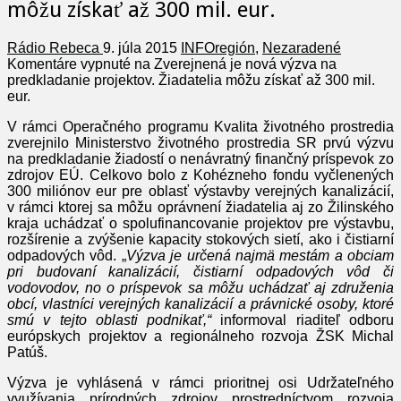
môžu získať až 300 mil. eur.
Rádio Rebeca
9. júla 2015
INFOregión
,
Nezaradené
Komentáre vypnuté
na Zverejnená je nová výzva na
predkladanie projektov. Žiadatelia môžu získať až 300 mil.
eur.
V rámci Operačného programu Kvalita životného prostredia
zverejnilo Ministerstvo životného prostredia SR prvú výzvu
na predkladanie žiadostí o nenávratný finančný príspevok zo
zdrojov EÚ. Celkovo bolo z Kohézneho fondu vyčlenených
300 miliónov eur pre oblasť výstavby verejných kanalizácií,
v rámci ktorej sa môžu oprávnení žiadatelia aj zo Žilinského
kraja uchádzať o spolufinancovanie projektov pre výstavbu,
rozšírenie a zvýšenie kapacity stokových sietí, ako i čistiarní
odpadových vôd. „
Výzva je určená najmä mestám a obciam
pri budovaní kanalizácií, čistiarní odpadových vôd či
vodovodov, no o príspevok sa môžu uchádzať aj združenia
obcí, vlastníci verejných kanalizácií a právnické osoby, ktoré
smú v tejto oblasti podnikať,“
informoval riaditeľ odboru
európskych projektov a regionálneho rozvoja ŽSK Michal
Patúš.
Výzva je vyhlásená v rámci prioritnej osi Udržateľného
využívania prírodných zdrojov prostredníctvom rozvoja