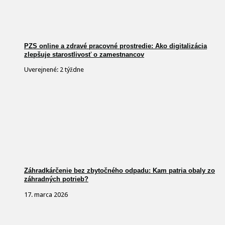
PZS online a zdravé pracovné prostredie: Ako digitalizácia
zlepšuje starostlivosť o zamestnancov
Uverejnené: 2 týždne
Záhradkárčenie bez zbytočného odpadu: Kam patria obaly zo
záhradných potrieb?
17. marca 2026