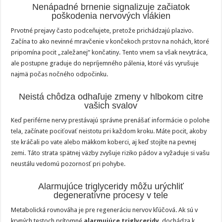
znamená?
Nenápadné brnenie signalizuje začiatok
poškodenia nervových vlákien
Prvotné prejavy často podceňujete, pretože prichádzajú plazivo.
Začína to ako nevinné mravčenie v končekoch prstov na nohách, ktoré
pripomína pocit „zaležanej“ končatiny. Tento vnem sa však nevytráca,
ale postupne graduje do nepríjemného pálenia, ktoré vás vyrušuje
najmä počas nočného odpočinku.
Neistá chôdza odhaľuje zmeny v hlbokom citre
vašich svalov
Keď periférne nervy prestávajú správne prenášať informácie o polohe
tela, začínate pociťovať neistotu pri každom kroku. Máte pocit, akoby
ste kráčali po vate alebo mäkkom koberci, aj keď stojíte na pevnej
zemi. Táto strata spätnej väzby zvyšuje riziko pádov a vyžaduje si vašu
neustálu vedomú pozornosť pri pohybe.
Alarmujúce triglyceridy môžu urýchliť
degeneratívne procesy v tele
Metabolická rovnováha je pre regeneráciu nervov kľúčová. Ak sú v
krvných testoch prítomné
alarmujúce triglyceridy
, dochádza k