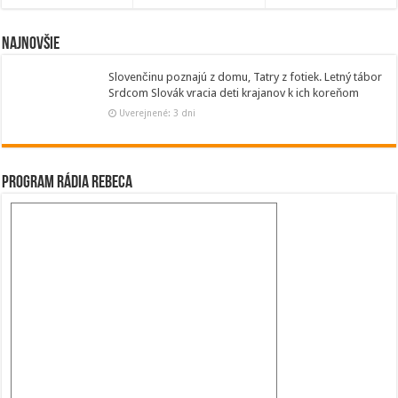
Najnovšie
Slovenčinu poznajú z domu, Tatry z fotiek. Letný tábor
Srdcom Slovák vracia deti krajanov k ich koreňom
Uverejnené: 3 dni
Program Rádia Rebeca