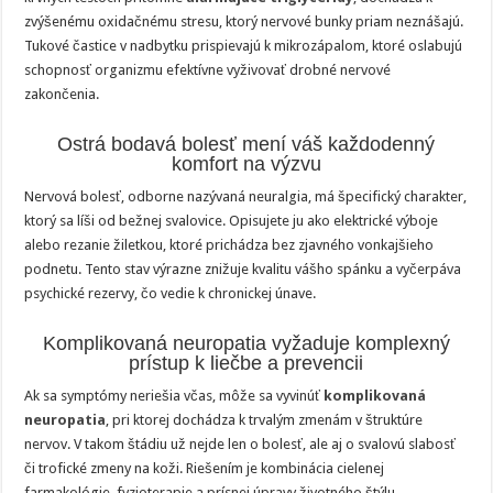
zvýšenému oxidačnému stresu, ktorý nervové bunky priam neznášajú.
Tukové častice v nadbytku prispievajú k mikrozápalom, ktoré oslabujú
schopnosť organizmu efektívne vyživovať drobné nervové
zakončenia.
Ostrá bodavá bolesť mení váš každodenný
komfort na výzvu
Nervová bolesť, odborne nazývaná neuralgia, má špecifický charakter,
ktorý sa líši od bežnej svalovice. Opisujete ju ako elektrické výboje
alebo rezanie žiletkou, ktoré prichádza bez zjavného vonkajšieho
podnetu. Tento stav výrazne znižuje kvalitu vášho spánku a vyčerpáva
psychické rezervy, čo vedie k chronickej únave.
Komplikovaná neuropatia vyžaduje komplexný
prístup k liečbe a prevencii
Ak sa symptómy neriešia včas, môže sa vyvinúť
komplikovaná
neuropatia
, pri ktorej dochádza k trvalým zmenám v štruktúre
nervov. V takom štádiu už nejde len o bolesť, ale aj o svalovú slabosť
či trofické zmeny na koži. Riešením je kombinácia cielenej
farmakológie, fyzioterapie a prísnej úpravy životného štýlu.