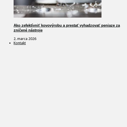
Ako zefektívniť kovovýrobu a prestať vyhadzovať peniaze za
zničené nástroje
2. marca 2026
Kontakt