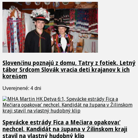
Slovenčinu poznajú z domu, Tatry z fotiek. Letný
tábor Srdcom Slovák vracia deti krajanov k ich
koreňom
Uverejnené: 4 dni
Spevácke estrády Fica a Mečiara opakovať
nechcel. Kandidát na župana v Žilinskom kraji
stavil na vlastný hudobný klip