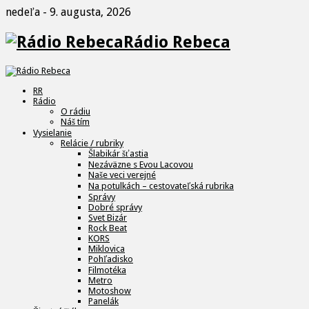
nedeľa - 9. augusta, 2026
Rádio Rebeca
RR
Rádio
O rádiu
Náš tím
Vysielanie
Relácie / rubriky
Šlabikár šťastia
Nezáväzne s Evou Lacovou
Naše veci verejné
Na potulkách – cestovateľská rubrika
Správy
Dobré správy
Svet Bizár
Rock Beat
KORS
Miklovica
Pohľadisko
Filmotéka
Metro
Motoshow
Panelák