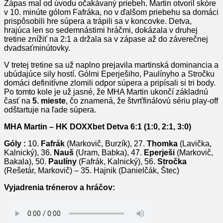
Zápas mal od úvodu očakávaný priebeh. Martin otvoril skóre
v 10. minúte gólom Fafráka, no v ďalšom priebehu sa domáci
prispôsobili hre súpera a trápili sa v koncovke. Detva,
hrajúca len so sedemnástimi hráčmi, dokázala v druhej
tretine znížiť na 2:1 a držala sa v zápase až do záverečnej
dvadsaťminútovky.
V tretej tretine sa už naplno prejavila martinská dominancia a
ubúdajúce sily hostí. Gólmi Eperješiho, Paulínyho a Stročku
domáci definitívne zlomili odpor súpera a pripísali si tri body.
Po tomto kole je už jasné, že MHA Martin ukončí základnú
časť na
5. mieste
, čo znamená, že štvrťfinálovú sériu play-off
odštartuje na ľade súpera.
MHA Martin – HK DOXXbet Detva 6:1 (1:0, 2:1, 3:0)
Góly :
10.
Fafrák
(Markovič, Burzík), 27.
Thomka
(Lavička,
Kalnický), 36.
Nauš
(Uram, Babka), 47.
Eperješi
(Markovič,
Bakala), 50.
Paulíny
(Fafrák, Kalnický), 56.
Stročka
(Rešetár, Markovič) – 35. Hajnik (Danielčák, Štec)
Vyjadrenia trénerov a hráčov: