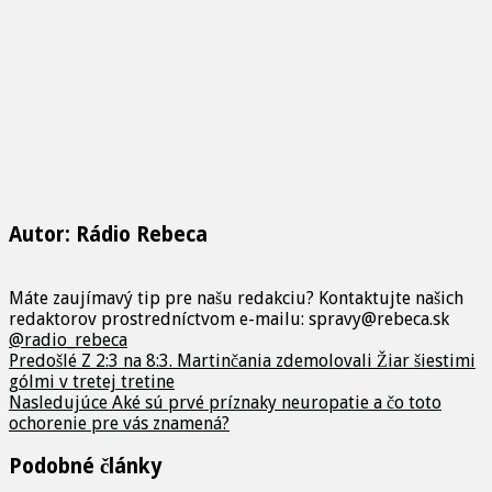
Autor: Rádio Rebeca
Máte zaujímavý tip pre našu redakciu? Kontaktujte našich
redaktorov prostredníctvom e-mailu: spravy@rebeca.sk
@radio_rebeca
Predošlé
Z 2:3 na 8:3. Martinčania zdemolovali Žiar šiestimi
gólmi v tretej tretine
Nasledujúce
Aké sú prvé príznaky neuropatie a čo toto
ochorenie pre vás znamená?
Podobné články