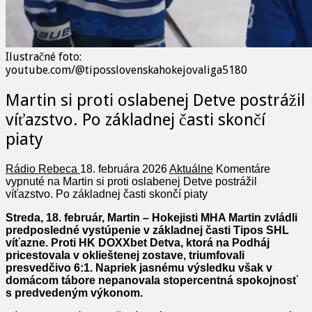
Ilustračné foto:
youtube.com/@tiposslovenskahokejovaliga5180
Martin si proti oslabenej Detve postrážil
víťazstvo. Po základnej časti skončí
piaty
Rádio Rebeca
18. februára 2026
Aktuálne
Komentáre
vypnuté
na Martin si proti oslabenej Detve postrážil
víťazstvo. Po základnej časti skončí piaty
Streda, 18. február, Martin – Hokejisti MHA Martin zvládli
predposledné vystúpenie v základnej časti Tipos SHL
víťazne. Proti HK DOXXbet Detva, ktorá na Podháj
pricestovala v oklieštenej zostave, triumfovali
presvedčivo 6:1. Napriek jasnému výsledku však v
domácom tábore nepanovala stopercentná spokojnosť
s predvedeným výkonom.