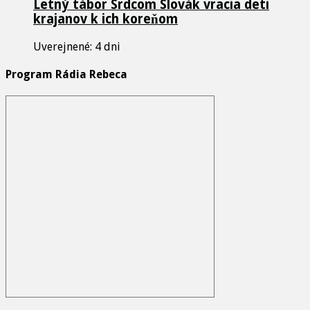
Letný tábor Srdcom Slovák vracia deti
krajanov k ich koreňom
Uverejnené: 4 dni
Program Rádia Rebeca