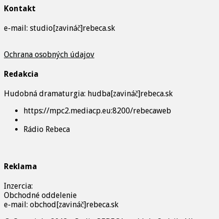
Kontakt
e-mail: studio[zavináč]rebeca.sk
Ochrana osobných údajov
Redakcia
Hudobná dramaturgia: hudba[zavináč]rebeca.sk
https://mpc2.mediacp.eu:8200/rebecaweb
Rádio Rebeca
Reklama
Inzercia:
Obchodné oddelenie
e-mail: obchod[zavináč]rebeca.sk