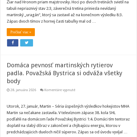
Žiar nad Hronom priam majstrovsky. Hoci po dvoch tretinách svietil na
tabuli nepriaznivý stav 2:3, záverečná tretina priniesla nevídaný
martinský „uragán“, ktorý sa zastavil až na konečnom výsledku 8:3.
Zápas dvoch tímov z hornej časti tabuľky mal od …
Prečítať viac »
Domáca pevnosť martinských rytierov
padla. Považská Bystrica si odváža všetky
body
na
28. januára 2026
Komentáre vypnuté
Domáca
pevnosť
martinských
rytierov
Utorok, 27. január, Martin – Séria úspešných výsledkov hokejistov MHA
padla.
Martin sa nečakane zastavila. V televíznom zápase 38. kola SHL
Považská
Bystrica
podľahli na domácom ľade Považskej Bystrici 1:4. Domáci tím tentoraz
si
doplatil na slabý dôraz v zakončení a chýbajúcu energiu, ktorou v
odváža
všetky
predchádzajúcich dueloch ničil súperov. Zápas sa od úvodu vyvíjal …
body