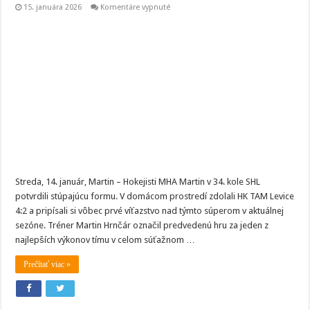
na
15. januára 2026
Komentáre vypnuté
Kliatba
je
prelomená!
Martin
v
šlágri
kola
dominoval
a
odplatil
Leviciam
predchádzajúce
prehry
Streda, 14. január, Martin – Hokejisti MHA Martin v 34. kole SHL
potvrdili stúpajúcu formu. V domácom prostredí zdolali HK TAM Levice
4:2 a pripísali si vôbec prvé víťazstvo nad týmto súperom v aktuálnej
sezóne. Tréner Martin Hrnčár označil predvedenú hru za jeden z
najlepších výkonov tímu v celom súťažnom …
Prečítať viac »