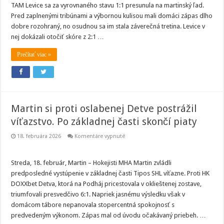
čo
TAM Levice sa za vyrovnaného stavu 1:1 presunula na martinský ľad.
napokon
rozhodlo.
Pred zaplnenými tribúnami a výbornou kulisou mali domáci zápas dlho
Martin
dobre rozohraný, no osudnou sa im stala záverečná tretina. Levice v
po
domácej
nej dokázali otočiť skóre z 2:1 …
prehre
stojí
pred
Prečítať viac »
dôležitou
odvetou
Martin si proti oslabenej Detve postrážil
víťazstvo. Po základnej časti skončí piaty
na
18. februára 2026
Komentáre vypnuté
Martin
si
proti
oslabenej
Streda, 18. február, Martin – Hokejisti MHA Martin zvládli
Detve
predposledné vystúpenie v základnej časti Tipos SHL víťazne. Proti HK
postrážil
víťazstvo.
DOXXbet Detva, ktorá na Podháj pricestovala v oklieštenej zostave,
Po
triumfovali presvedčivo 6:1. Napriek jasnému výsledku však v
základnej
časti
domácom tábore nepanovala stopercentná spokojnosť s
skončí
piaty
predvedeným výkonom. Zápas mal od úvodu očakávaný priebeh. …