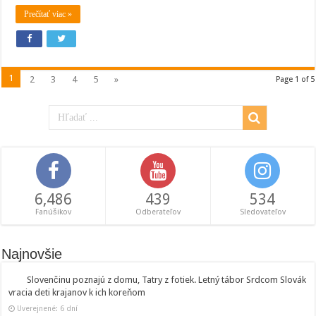
Prečítať viac »
1
2
3
4
5
»
Page 1 of 5
6,486
439
534
Fanúšikov
Odberateľov
Sledovateľov
Najnovšie
Slovenčinu poznajú z domu, Tatry z fotiek. Letný tábor Srdcom Slovák
vracia deti krajanov k ich koreňom
Uverejnené: 6 dní