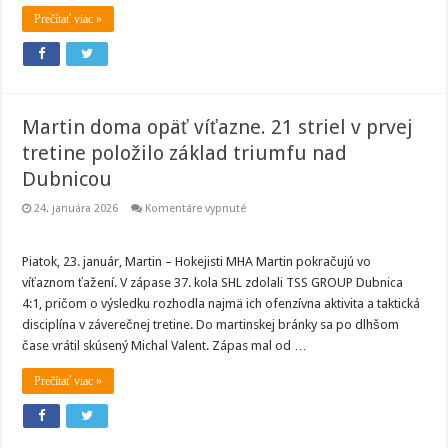
Prečítať viac »
Martin doma opäť víťazne. 21 striel v prvej
tretine položilo základ triumfu nad
Dubnicou
na
24. januára 2026
Komentáre vypnuté
Martin
doma
opäť
víťazne.
Piatok, 23. január, Martin – Hokejisti MHA Martin pokračujú vo
21
víťaznom ťažení. V zápase 37. kola SHL zdolali TSS GROUP Dubnica
striel
v
4:1, pričom o výsledku rozhodla najmä ich ofenzívna aktivita a taktická
prvej
disciplína v záverečnej tretine. Do martinskej bránky sa po dlhšom
tretine
položilo
čase vrátil skúsený Michal Valent. Zápas mal od …
základ
triumfu
nad
Prečítať viac »
Dubnicou