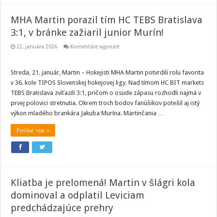
MHA Martin porazil tím HC TEBS Bratislava
3:1, v bránke zažiaril junior Murín!
na
22. januára 2026
Komentáre vypnuté
MHA
Martin
porazil
tím
Streda, 21. január, Martin – Hokejisti MHA Martin potvrdili rolu favorita
HC
v 36. kole TIPOS Slovenskej hokejovej ligy. Nad tímom HC BIT markets
TEBS
Bratislava
TEBS Bratislava zvíťazili 3:1, pričom o osude zápasu rozhodli najmä v
3:1,
prvej polovici stretnutia. Okrem troch bodov fanúšikov potešil aj istý
v
bránke
výkon mladého brankára Jakuba Murína. Martinčania …
zažiaril
junior
Murín!
Prečítať viac »
Kliatba je prelomená! Martin v šlágri kola
dominoval a odplatil Leviciam
predchádzajúce prehry