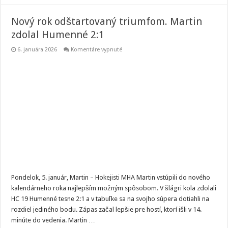
Nový rok odštartovaný triumfom. Martin
zdolal Humenné 2:1
na
6. januára 2026
Komentáre vypnuté
Nový
rok
odštartovaný
triumfom.
Martin
zdolal
Humenné
2:1
Pondelok, 5. január, Martin – Hokejisti MHA Martin vstúpili do nového
kalendárneho roka najlepším možným spôsobom. V šlágri kola zdolali
HC 19 Humenné tesne 2:1 a v tabuľke sa na svojho súpera dotiahli na
rozdiel jediného bodu. Zápas začal lepšie pre hostí, ktorí išli v 14.
minúte do vedenia. Martin …