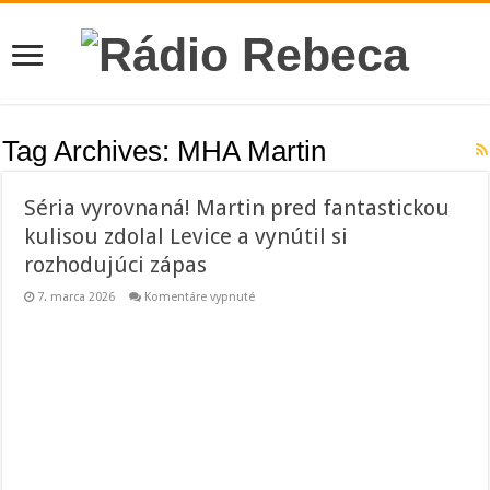
Tag Archives:
MHA Martin
Séria vyrovnaná! Martin pred fantastickou
kulisou zdolal Levice a vynútil si
rozhodujúci zápas
na
7. marca 2026
Komentáre vypnuté
Séria
vyrovnaná!
Martin
pred
fantastickou
kulisou
zdolal
Levice
a
vynútil
si
rozhodujúci
zápas