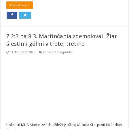
Prečítať viac »
Z 2:3 na 8:3. Martinčania zdemolovali Žiar
šiestimi gólmi v tretej tretine
na
11. februára 2026
Komentáre vypnuté
Z
2:3
na
8:3.
Martinčania
zdemolovali
Žiar
šiestimi
gólmi
v
tretej
tretine
Hokejisti MHA Martin zvládli dôležitý súboj 41. kola SHL proti HK Indian