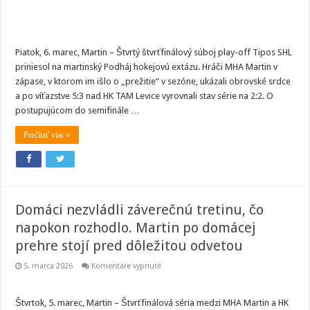
Piatok, 6. marec, Martin – Štvrtý štvrťfinálový súboj play-off Tipos SHL
priniesol na martinský Podháj hokejovú extázu. Hráči MHA Martin v
zápase, v ktorom im išlo o „prežitie“ v sezóne, ukázali obrovské srdce
a po víťazstve 5:3 nad HK TAM Levice vyrovnali stav série na 2:2. O
postupujúcom do semifinále …
Prečítať viac »
Domáci nezvládli záverečnú tretinu, čo
napokon rozhodlo. Martin po domácej
prehre stojí pred dôležitou odvetou
na
5. marca 2026
Komentáre vypnuté
Domáci
nezvládli
záverečnú
tretinu,
Štvrtok, 5. marec, Martin – Štvrťfinálová séria medzi MHA Martin a HK