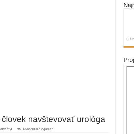
Naj
Uv
Pro
 človek navštevovať urológa
na
otný štýl
Komentáre vypnuté
Ako