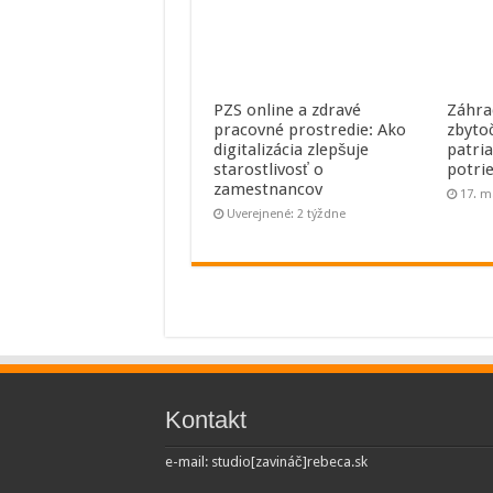
PZS online a zdravé
Záhra
pracovné prostredie: Ako
zbyto
digitalizácia zlepšuje
patri
starostlivosť o
potri
zamestnancov
17. m
Uverejnené: 2 týždne
Kontakt
e-mail: studio[zavináč]rebeca.sk