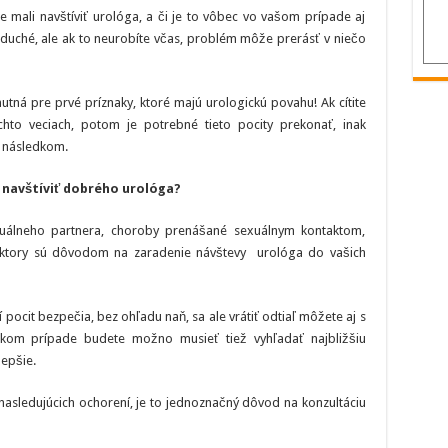
často
ste mali navštíviť urológa, a či je to vôbec vo vašom prípade aj
potrebuje
človek
oduché, ale ak to neurobíte včas, problém môže prerásť v niečo
navštevovať
urológa
utná pre prvé príznaky, ktoré majú urologickú povahu! Ak cítite
ýchto veciach, potom je potrebné tieto pocity prekonať, inak
 následkom.
 navštíviť dobrého urológa?
exuálneho partnera, choroby prenášané sexuálnym kontaktom,
 faktory sú dôvodom na zaradenie návštevy urológa do vašich
 pocit bezpečia, bez ohľadu naň, sa ale vrátiť odtiaľ môžete aj s
kom prípade budete možno musieť tiež vyhľadať najbližšiu
lepšie.
nasledujúcich ochorení, je to jednoznačný dôvod na konzultáciu