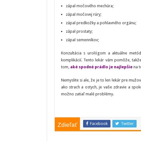
zápal močového mechúra;
zápal močovej rúry;
zápal predkožky a pohlavného orgánu;
zápal prostaty;
zápal semenníkov;
Konzultácia s urológom a aktuálne metódy 
komplikácií. Tento lekár vám pomôže, takže
tom,
aké spodné prádlo je najlepšie
na to
Nemyslite si ale, že je to len lekár pre mužo
ako strach a ostych, je vaše zdravie a spok
možno zatiaľ malé problémy.
Facebook
Twitter
Zdieľať