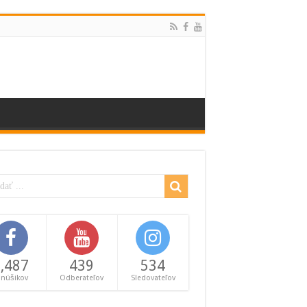
,487
439
534
anúšikov
Odberateľov
Sledovateľov