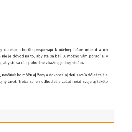
detekcie chorôb prispievajú k účelnej liečbe infekcií a ich
 nie je dôvod na to, aby ste sa báli. A možno vám poradí aj v
, aby ste sa cítili pohodlne v každej jednej situácii.
v, navštíviť ho môžu aj ženy a dokonca aj deti. Oveľa dôležitejšie
ojný život. Treba sa len odhodlať a začať riešiť svoje aj takéto