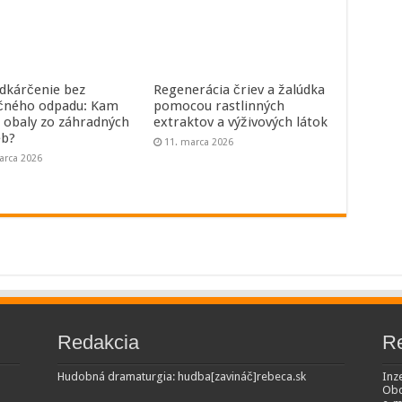
dkárčenie bez
Regenerácia čriev a žalúdka
čného odpadu: Kam
pomocou rastlinných
a obaly zo záhradných
extraktov a výživových látok
eb?
11. marca 2026
arca 2026
Redakcia
R
Hudobná dramaturgia: hudba[zavináč]rebeca.sk
Inze
Obc