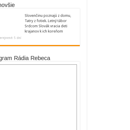
novšie
Slovenčinu poznajú z domu,
Tatry z fotiek. Letný tábor
Srdcom Slovák vracia deti
krajanov k ich koreňom
erejnené: 5 dní
gram Rádia Rebeca