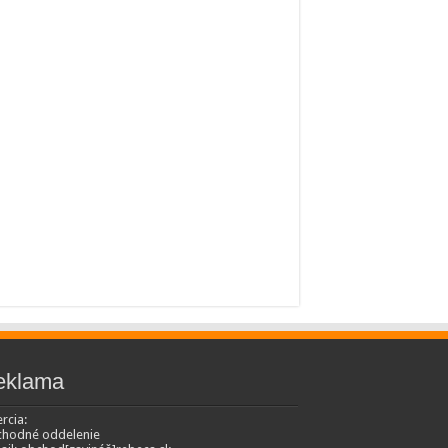
eklama
rcia:
hodné oddelenie