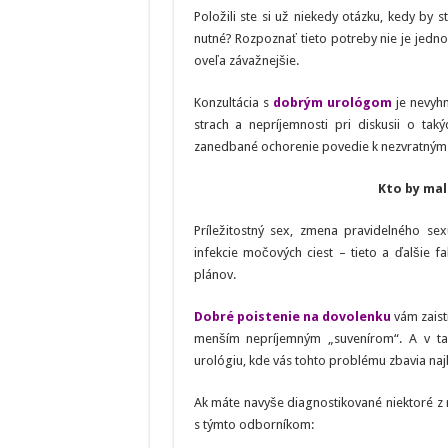
Položili ste si už niekedy otázku, kedy by 
nutné? Rozpoznať tieto potreby nie je jedn
oveľa závažnejšie.
Konzultácia s
dobrým urológom
je nevyhn
strach a nepríjemnosti pri diskusii o tak
zanedbané ochorenie povedie k nezvratným
Kto by mal
Príležitostný sex, zmena pravidelného s
infekcie močových ciest – tieto a ďalšie
plánov.
Dobré poistenie na dovolenku
vám zaistí
menším nepríjemným „suvenírom“. A v ta
urológiu, kde vás tohto problému zbavia naj
Ak máte navyše diagnostikované niektoré z 
s týmto odborníkom: