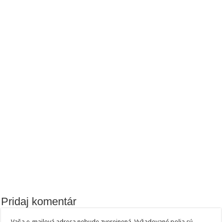
Pridaj komentár
Vaša e-mailová adresa nebude zverejnená.
Vyžadované polia sú