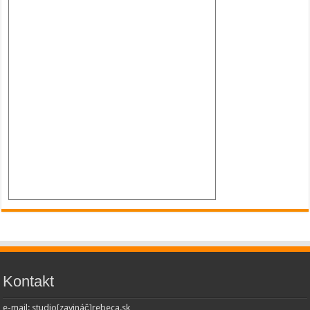
Kontakt
e-mail: studio[zavináč]rebeca.sk