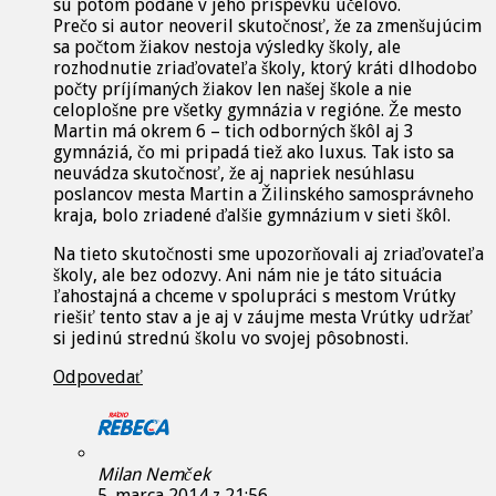
sú potom podané v jeho príspevku účelovo.
Prečo si autor neoveril skutočnosť, že za zmenšujúcim
sa počtom žiakov nestoja výsledky školy, ale
rozhodnutie zriaďovateľa školy, ktorý kráti dlhodobo
počty príjímaných žiakov len našej škole a nie
celoplošne pre všetky gymnázia v regióne. Že mesto
Martin má okrem 6 – tich odborných škôl aj 3
gymnáziá, čo mi pripadá tiež ako luxus. Tak isto sa
neuvádza skutočnosť, že aj napriek nesúhlasu
poslancov mesta Martin a Žilinského samosprávneho
kraja, bolo zriadené ďalšie gymnázium v sieti škôl.
Na tieto skutočnosti sme upozorňovali aj zriaďovateľa
školy, ale bez odozvy. Ani nám nie je táto situácia
ľahostajná a chceme v spolupráci s mestom Vrútky
riešiť tento stav a je aj v záujme mesta Vrútky udržať
si jedinú strednú školu vo svojej pôsobnosti.
Odpovedať
Milan Nemček
5. marca 2014 z 21:56