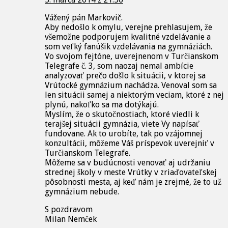
Vážený pán Markovič.
Aby nedošlo k omylu, verejne prehlasujem, že
všemožne podporujem kvalitné vzdelávanie a
som veľký fanúšik vzdelávania na gymnáziách.
Vo svojom fejtóne, uverejnenom v Turčianskom
Telegrafe č. 3, som naozaj nemal ambície
analyzovať prečo došlo k situácii, v ktorej sa
Vrútocké gymnázium nachádza. Venoval som sa
len situácii samej a niektorým veciam, ktoré z nej
plynú, nakoľko sa ma dotýkajú.
Myslím, že o skutočnostiach, ktoré viedli k
terajšej situácii gymnázia, viete Vy napísať
fundovane. Ak to urobíte, tak po vzájomnej
konzultácii, môžeme Váš príspevok uverejniť v
Turčianskom Telegrafe.
Môžeme sa v budúcnosti venovať aj udržaniu
strednej školy v meste Vrútky v zriaďovateľskej
pôsobnosti mesta, aj keď nám je zrejmé, že to už
gymnázium nebude.
S pozdravom
Milan Nemček