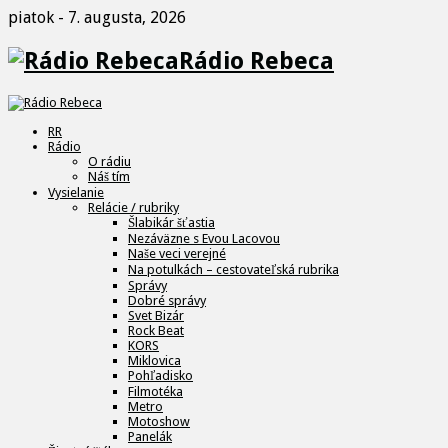
piatok - 7. augusta, 2026
Rádio Rebeca
RR
Rádio
O rádiu
Náš tím
Vysielanie
Relácie / rubriky
Šlabikár šťastia
Nezáväzne s Evou Lacovou
Naše veci verejné
Na potulkách – cestovateľská rubrika
Správy
Dobré správy
Svet Bizár
Rock Beat
KORS
Miklovica
Pohľadisko
Filmotéka
Metro
Motoshow
Panelák