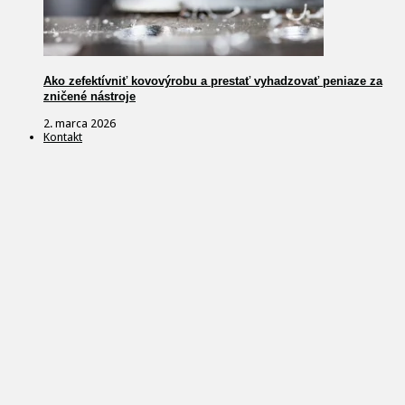
Ako zefektívniť kovovýrobu a prestať vyhadzovať peniaze za
zničené nástroje
2. marca 2026
Kontakt