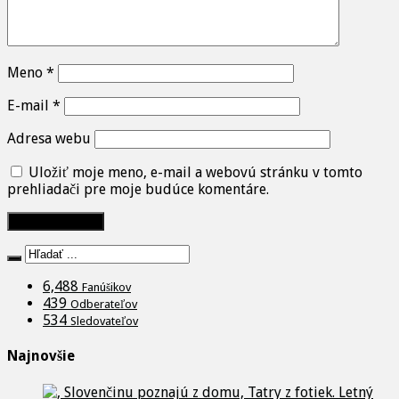
Meno
*
E-mail
*
Adresa webu
Uložiť moje meno, e-mail a webovú stránku v tomto
prehliadači pre moje budúce komentáre.
6,488
Fanúšikov
439
Odberateľov
534
Sledovateľov
Najnovšie