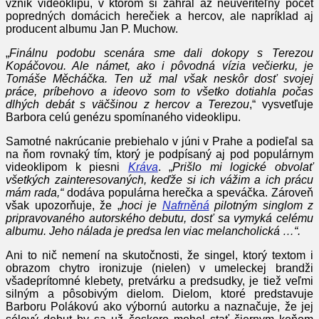
vznik videoklipu, v ktorom si zahral až neuveriteľný počet
popredných domácich herečiek a hercov, ale napríklad aj
producent albumu Jan P. Muchow.
„
Finálnu podobu scenára sme dali dokopy s Terezou
Kopáčovou. Ale námet, ako i pôvodná vízia večierku, je
Tomáše Měcháčka. Ten už mal však neskôr dosť svojej
práce, príbehovo a ideovo som to všetko dotiahla počas
dlhých debát s väčšinou z hercov a Terezou
,“ vysvetľuje
Barbora celú genézu spomínaného videoklipu.
Samotné nakrúcanie prebiehalo v júni v Prahe a podieľal sa
na ňom rovnaký tím, ktorý je podpísaný aj pod populárnym
videoklipom k piesni
Kráva
. „
Prišlo mi logické obvolať
všetkých zainteresovaných, keďže si ich vážim a ich prácu
mám rada,“
dodáva populárna herečka a speváčka. Zároveň
však upozorňuje, že „
hoci je
Nafrněná
pilotným singlom z
pripravovaného autorského debutu, dosť sa vymyká celému
albumu. Jeho nálada je predsa len viac melancholická …“.
Ani to nič nemení na skutočnosti, že singel, ktorý textom i
obrazom chytro ironizuje (nielen) v umeleckej brandži
všadeprítomné klebety, pretvárku a predsudky, je tiež veľmi
silným a pôsobivým dielom. Dielom, ktoré predstavuje
Barboru Polákovú ako výbornú autorku a naznačuje, že jej