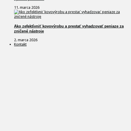
11. marca 2026
Ako zefektívniť kovovýrobu a prestať vyhadzovať peniaze za
zničené nástroje
2. marca 2026
Kontakt