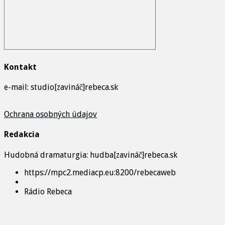
Kontakt
e-mail: studio[zavináč]rebeca.sk
Ochrana osobných údajov
Redakcia
Hudobná dramaturgia: hudba[zavináč]rebeca.sk
https://mpc2.mediacp.eu:8200/rebecaweb
Rádio Rebeca