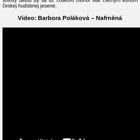
sólový debut by sa už čoskoro mohol stať čiernym koňom
českej hudobnej jesene.
Video: Barbora Poláková – Nafrněná