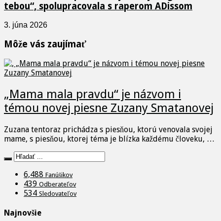
tebou“, spolupracovala s raperom ADissom
3. júna 2026
Môže vás zaujímať
„Mama mala pravdu“ je názvom i
témou novej piesne Zuzany Smatanovej
Zuzana tentoraz prichádza s piesňou, ktorú venovala svojej
mame, s piesňou, ktorej téma je blízka každému človeku, …
6,488
Fanúšikov
439
Odberateľov
534
Sledovateľov
Najnovšie