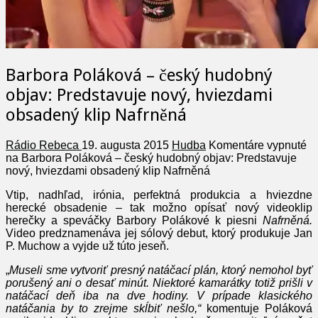
Barbora Poláková – český hudobný
objav: Predstavuje nový, hviezdami
obsadený klip Nafrněná
Rádio Rebeca
19. augusta 2015
Hudba
Komentáre vypnuté
na Barbora Poláková – český hudobný objav: Predstavuje
nový, hviezdami obsadený klip Nafrněná
Vtip, nadhľad, irónia, perfektná produkcia a hviezdne
herecké obsadenie – tak možno opísať nový videoklip
herečky a speváčky Barbory Polákové k piesni
Nafrněná.
Video predznamenáva jej sólový debut, ktorý produkuje Jan
P. Muchow a vyjde už túto jeseň.
„
Museli sme vytvoriť presný natáčací plán, ktorý nemohol byť
porušený ani o desať minút. Niektoré kamarátky totiž prišli v
natáčací deň iba na dve hodiny. V prípade klasického
natáčania by to zrejme skĺbiť nešlo,“
komentuje Poláková