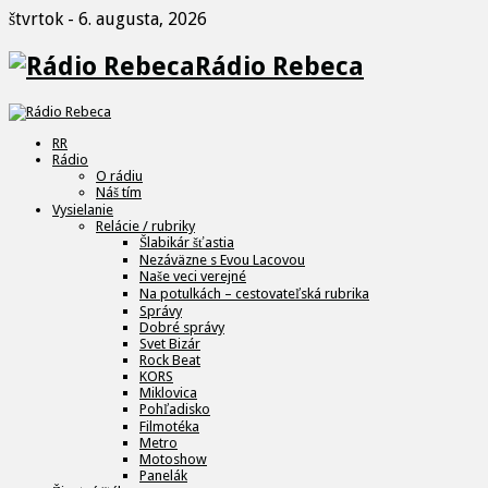
štvrtok - 6. augusta, 2026
Rádio Rebeca
RR
Rádio
O rádiu
Náš tím
Vysielanie
Relácie / rubriky
Šlabikár šťastia
Nezáväzne s Evou Lacovou
Naše veci verejné
Na potulkách – cestovateľská rubrika
Správy
Dobré správy
Svet Bizár
Rock Beat
KORS
Miklovica
Pohľadisko
Filmotéka
Metro
Motoshow
Panelák