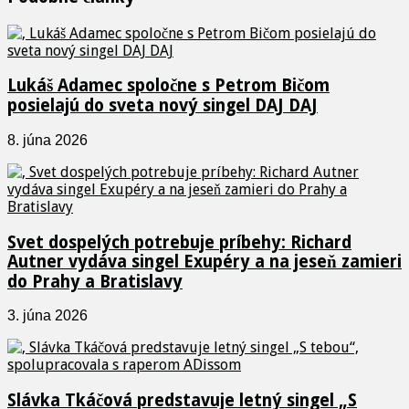
Lukáš Adamec spoločne s Petrom Bičom
posielajú do sveta nový singel DAJ DAJ
8. júna 2026
Svet dospelých potrebuje príbehy: Richard
Autner vydáva singel Exupéry a na jeseň zamieri
do Prahy a Bratislavy
3. júna 2026
Slávka Tkáčová predstavuje letný singel „S