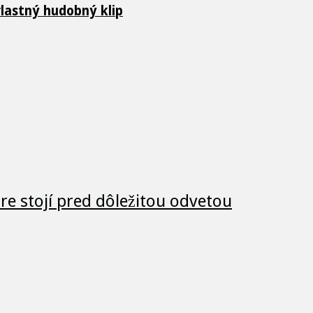
vlastný hudobný klip
e stojí pred dôležitou odvetou