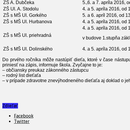
ZŠ A. Dubčeka
5.,6. a 7. apríla 2016,
ZŠ Ul. A. Stodolu
4. a 5. apríla 2016, od
ZŠ s MŠ Ul. Gorkého
5. a 6. apríl 2016, od 1
ZŠ s MŠ Ul. Hurbanova
4. a 5. apríla 2016, od
4. a 5. apríla 2016, od
ZŠ s MŠ Ul. priehradná
v budove 1.stupňa zákl
ZŠ s MŠ Ul. Dolinského
4. a 5. apríla 2016, od
Do prvého ročníka môže nastúpiť dieťa, ktoré v čase nástu
priniesť na zápis, informuje škola. Zvyčajne to je:
– občiansky preukaz zákonného zástupcu
– rodný list dieťaťa
– v prípade zdravotne znevýhodneného dieťaťa aj doklad o je
Zdieľať
Facebook
Twitter