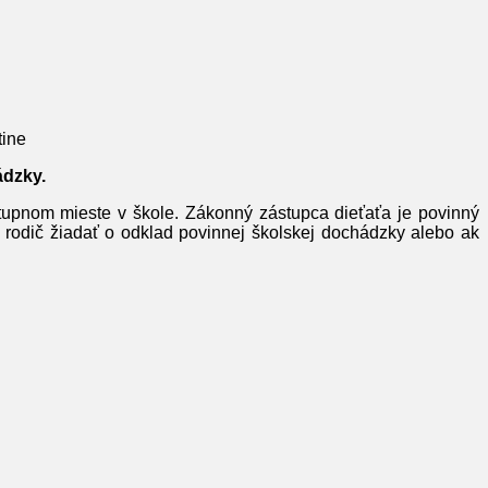
tine
ádzky.
stupnom mieste v škole. Zákonný zástupca dieťaťa je povinný
e rodič žiadať o odklad povinnej školskej dochádzky alebo ak