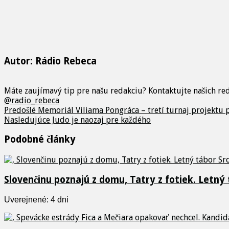
Autor: Rádio Rebeca
Máte zaujímavý tip pre našu redakciu? Kontaktujte našich r
@radio_rebeca
Predošlé
Memoriál Viliama Pongráca – tretí turnaj projektu p
Nasledujúce
Judo je naozaj pre každého
Podobné články
Slovenčinu poznajú z domu, Tatry z fotiek. Letný
Uverejnené: 4 dni