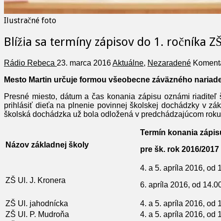
Ilustračné foto
Blížia sa termíny zápisov do 1. ročníka Z
Rádio Rebeca
23. marca 2016
Aktuálne
,
Nezaradené
Komentá
Mesto Martin určuje formou všeobecne záväzného nariaden
Presné miesto, dátum a čas konania zápisu oznámi riaditeľ 
prihlásiť dieťa na plnenie povinnej školskej dochádzky v zá
školská dochádzka už bola odložená v predchádzajúcom roku
Termín konania zápisu
Názov základnej školy
pre šk. rok 2016/2017
4. a 5. apríla 2016, od
ZŠ Ul. J. Kronera
6. apríla 2016, od 14.0
ZŠ Ul. jahodnícka
4. a 5. apríla 2016, od
ZŠ Ul. P. Mudroňa
4. a 5. apríla 2016, od