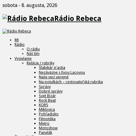
sobota - 8. augusta, 2026
Rádio Rebeca
RR
Rádio
O rádiu
Náš tím
Vysielanie
Relácie / rubriky
Šlabikár šťastia
Nezáväzne s Evou Lacovou
Naše veci verejné
Na potulkách – cestovateľská rubrika
Správy
Dobré správy
Svet Bizár
Rock Beat
KORS
Miklovica
Pohľadisko
Filmotéka
Metro
Motoshow
Panelák