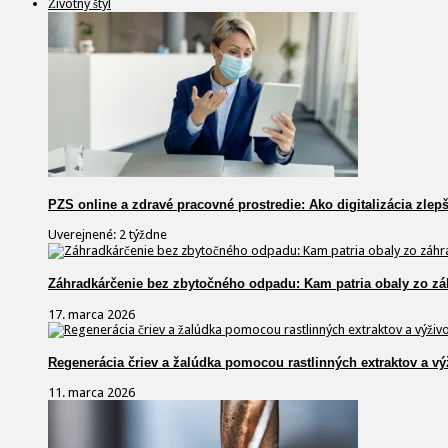
Životný štýl
PZS online a zdravé pracovné prostredie: Ako digitalizácia zlep
Uverejnené: 2 týždne
Záhradkárčenie bez zbytočného odpadu: Kam patria obaly zo zá
17. marca 2026
Regenerácia čriev a žalúdka pomocou rastlinných extraktov a vý
11. marca 2026