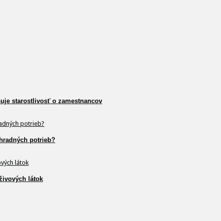
šuje starostlivosť o zamestnancov
hradných potrieb?
živových látok