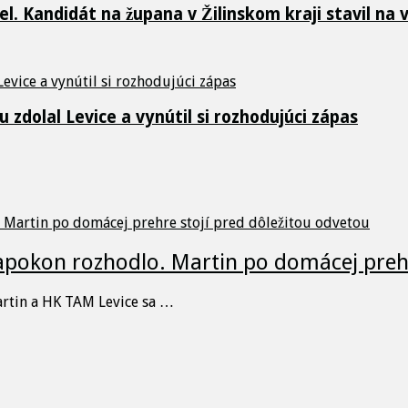
. Kandidát na župana v Žilinskom kraji stavil na 
 zdolal Levice a vynútil si rozhodujúci zápas
napokon rozhodlo. Martin po domácej prehr
artin a HK TAM Levice sa …