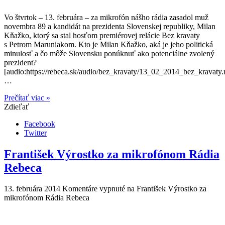
Vo štvrtok – 13. februára – za mikrofón nášho rádia zasadol muž
novembra 89 a kandidát na prezidenta Slovenskej republiky, Milan
Kňažko, ktorý sa stal hosťom premiérovej relácie Bez kravaty
s Petrom Maruniakom. Kto je Milan Kňažko, aká je jeho politická
minulosť a čo môže Slovensku ponúknuť ako potenciálne zvolený
prezident?
[audio:https://rebeca.sk/audio/bez_kravaty/13_02_2014_bez_kravaty.
…
Prečítať viac »
Zdieľať
Facebook
Twitter
František Výrostko za mikrofónom Rádia
Rebeca
13. februára 2014
Komentáre vypnuté
na František Výrostko za
mikrofónom Rádia Rebeca