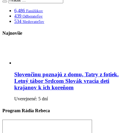
6,486
Fanúšikov
439
Odberateľov
534
Sledovateľov
Najnovšie
Slovenčinu poznajú z domu, Tatry z fotiek.
Letný tábor Srdcom Slovák vracia deti
krajanov k ich koreňom
Uverejnené: 5 dní
Program Rádia Rebeca