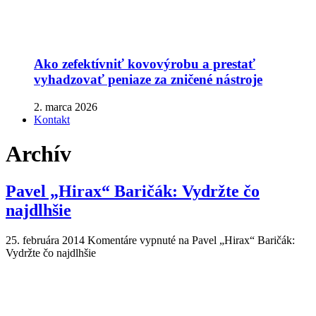
Ako zefektívniť kovovýrobu a prestať
vyhadzovať peniaze za zničené nástroje
2. marca 2026
Kontakt
Archív
Pavel „Hirax“ Baričák: Vydržte čo
najdlhšie
25. februára 2014
Komentáre vypnuté
na Pavel „Hirax“ Baričák:
Vydržte čo najdlhšie