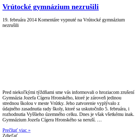
Vrútocké gymnázium nezrušili
19. februára 2014
Komentáre vypnuté
na Vrútocké gymnázium
nezrušili
Pred niekoľkými týždňami sme vás informovali o hroziacom zrušení
Gymnázia Jozefa Cígera Hronského, ktoré je zároveň jedinou
strednou školou v meste Vrútky. Jeho zatvorenie vyplývalo z
údajného zasadnutia rady školy, ktoré sa uskutočnilo 5. februára, i
rozhodnutia Vyššieho územného celku. Dnes je však všetkému inak.
Gymnázium Jozefa Cígera Hronského sa neruší. …
Prečítať viac »
Zdieľať