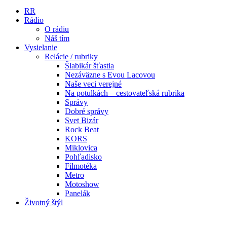
RR
Rádio
O rádiu
Náš tím
Vysielanie
Relácie / rubriky
Šlabikár šťastia
Nezáväzne s Evou Lacovou
Naše veci verejné
Na potulkách – cestovateľská rubrika
Správy
Dobré správy
Svet Bizár
Rock Beat
KORS
Miklovica
Pohľadisko
Filmotéka
Metro
Motoshow
Panelák
Životný štýl