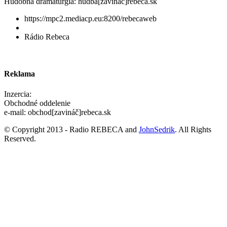
Hudobná dramaturgia: hudba[zavináč]rebeca.sk
https://mpc2.mediacp.eu:8200/rebecaweb
Rádio Rebeca
Reklama
Inzercia:
Obchodné oddelenie
e-mail: obchod[zavináč]rebeca.sk
© Copyright 2013 - Radio REBECA and
JohnSedrik
. All Rights
Reserved.