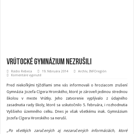
Vrútocké gymnázium nezrušili
Rádio Rebeca
19. februára 2014
Archív
,
INFOregión
na
Komentáre vypnuté
Vrútocké
gymnázium
Pred niekoľkými týždňami sme vás informovali o hroziacom zrušení
nezrušili
Gymnázia Jozefa Cígera Hronského, ktoré je zároveň jedinou strednou
školou v meste Vrútky. Jeho zatvorenie vyplývalo z údajného
zasadnutia rady školy, ktoré sa uskutočnilo 5. februára, i rozhodnutia
Vyššieho územného celku. Dnes je však všetkému inak. Gymnázium
Jozefa Cígera Hronského sa neruší.
„Po všetkých zaručených aj nezaručených informáciách, ktoré