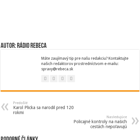
Autor: Rádio Rebeca
Máte zaujímavý tip pre našu redakciu? Kontaktujte
našich redaktorov prostredníctvom e-mailu:
spravy@rebeca.sk
Predošlé
Karol Plicka sa narodil pred 120
rokmi
Nasledujúce
Policajné kontroly na našich
cestách nepoľavujú
Podobné články