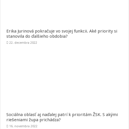
Erika Jurinová pokračuje vo svojej funkcii. Aké priority si
stanovila do ďalšieho obdobia?
22. decembra 2022
Sociálna oblasť aj naďalej patrí k prioritám ŽSK. S akými
riešeniami župa prichádza?
16. novembra 2022