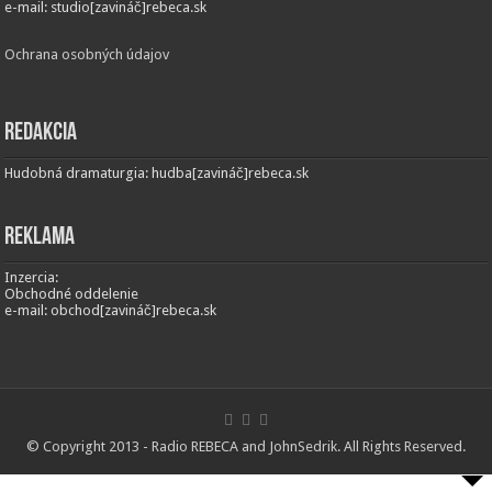
e-mail: studio[zavináč]rebeca.sk
Ochrana osobných údajov
Redakcia
Hudobná dramaturgia: hudba[zavináč]rebeca.sk
Reklama
Inzercia:
Obchodné oddelenie
e-mail: obchod[zavináč]rebeca.sk
© Copyright 2013 - Radio REBECA and
JohnSedrik
. All Rights Reserved.