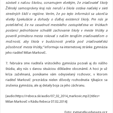
súviseli s našou školou, oznamujem všetkým, že zriaďovateľ školy
Žilinský samosprávny kraj nás neruší a škola ostáva naďalej v sieti
stredných škôl v regióne. Verím, že po tejto informácii sa ukončia
všetky špekulácie a dohady o ďalšej existencii školy. Pre nás je
potešiteľné, že na zasadnutí mestského zastupiteľstva vo Vrútkach
poslanci jednohlasne schválili zachovanie školy v meste Vrútky a
poverili primátora mesta rokovať s naším terajším zriaďovateľom o
možnosti, aby škola v budúcnosti prešla pod zriaďovateľskú
pôsobnosť mesta Vrútky,“
informuje na internetovej stránke gymnázia
jeho riaditeľ Milan Markovič.
7. februára sme riaditeľa vrútockého gymnázia pozvali aj do nášho
štúdia, aby nás s danou situáciou dôkladne oboznámil. A hoci je už
kríza zažehnaná, ponúkame vám odvysielaný rozhovor, v ktorom
riaditeľ Markovič prezrádza nielen dôvody rozhodnutia týkajúce sa
zrušenia gymnázia, ale aj detaily boja za jeho záchranu.
[audio:https://rebeca.sk/audio/07_02_2014_markovic.mp3|titles=
Milan Markovič v Rádiu Rebeca 07.02.2014]
Foto: gymvrutky.edupage.org