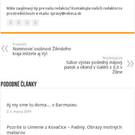
Máte zaujímavý tip pre našu redakciu? Kontaktujte našich redaktorov
prostredníctvom e-mailu: spravy@rebeca.sk
Predošlé
Nominovať osobnosť Žilinského
kraja môžete aj Vy!
Nasledujúce
Súbor výstav posledný májový
piatok a víkend v Galérii ± 0,0 v
Žiline
Podobné články
Aj my sme tu doma… v Barmuseu
7. marca 2019
Pozrite si Umenie z Kovačice – Padiny. Obrazy insitných
maliarov