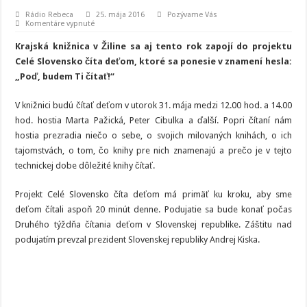
Rádio Rebeca
25. mája 2016
Pozývame Vás
na
Komentáre vypnuté
Celé
Slovensko
Krajská knižnica v Žiline sa aj tento rok zapojí do projektu
číta
deťom
Celé Slovensko číta deťom, ktoré sa ponesie v znamení hesla:
v
„Poď, budem Ti čítať!“
Krajskej
knižnici
v
Žiline
V knižnici budú čítať deťom v utorok 31. mája medzi 12.00 hod. a 14.00
hod. hostia Marta Pažická, Peter Cibulka a ďalší. Popri čítaní nám
hostia prezradia niečo o sebe, o svojich milovaných knihách, o ich
tajomstvách, o tom, čo knihy pre nich znamenajú a prečo je v tejto
technickej dobe dôležité knihy čítať.
Projekt Celé Slovensko číta deťom má primäť ku kroku, aby sme
deťom čítali aspoň 20 minút denne. Podujatie sa bude konať počas
Druhého týždňa čítania deťom v Slovenskej republike. Záštitu nad
podujatím prevzal prezident Slovenskej republiky Andrej Kiska.