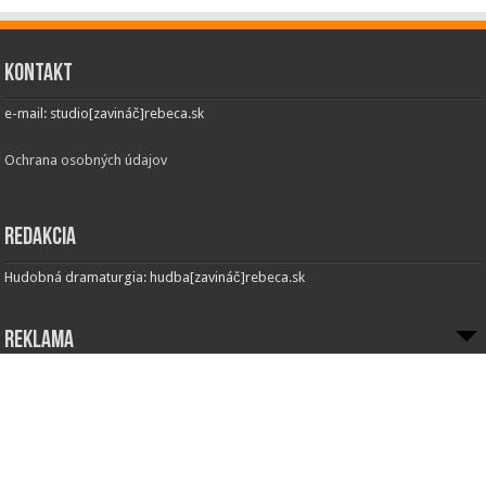
Kontakt
e-mail: studio[zavináč]rebeca.sk
Ochrana osobných údajov
Redakcia
Hudobná dramaturgia: hudba[zavináč]rebeca.sk
Reklama
Inzercia:
Obchodné oddelenie
e-mail: obchod[zavináč]rebeca.sk