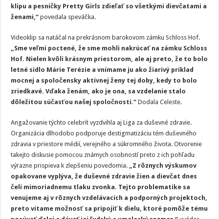
klipu a pesničky Pretty Girls zdieľať so všetkými dievčatami a
ženami,“
povedala speváčka.
Videoklip sa natáčal na prekrásnom barokovom zámku Schloss Hof.
„Sme veľmi poctené, že sme mohli nakrúcať na zámku Schloss
Hof. Nielen kvôli krásnym priestorom, ale aj preto, že to bolo
letné sídlo Márie Terézie a vnímame ju ako žiarivý príklad
mocnej a spoločensky aktívnej ženy tej doby, kedy to bolo
zriedkavé. Vďaka ženám, ako je ona, sa vzdelanie stalo
dôležitou súčasťou našej spoločnosti.“
Dodala Celeste.
Angažovanie týchto celebrít vyzdvihla aj Liga za duševné zdravie.
Organizácia dlhodobo podporuje destigmatizáciu tém duševného
zdravia v priestore médií, verejného a súkromného života. Otvorenie
takejto diskusie pomocou známych osobností preto z ich pohľadu
výrazne prispieva k zlepšeniu povedomia.
„Z rôznych výskumov
opakovane vyplýva, že duševné zdravie žien a dievčat dnes
čelí mimoriadnemu tlaku zvonka. Tejto problematike sa
venujeme aj v rôznych vzdelávacích a podporných projektoch,
preto vítame možnosť sa pripojiť k dielu, ktoré pomôže tému