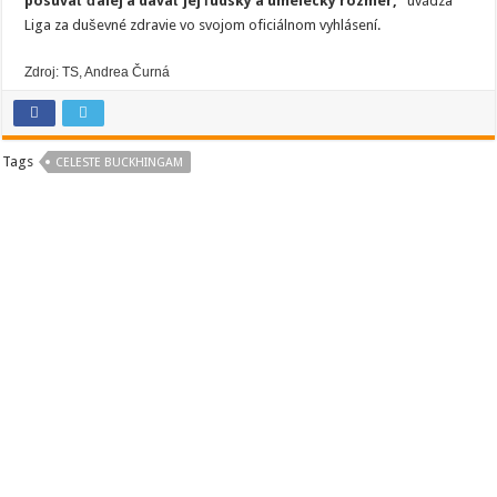
posúvať ďalej a dávať jej ľudský a umelecký rozmer,“
uvádza
Liga za duševné zdravie vo svojom oficiálnom vyhlásení.
Zdroj: TS, Andrea Čurná
Tags
CELESTE BUCKHINGAM