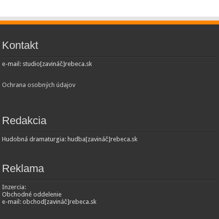
Kontakt
e-mail: studio[zavináč]rebeca.sk
Ochrana osobných údajov
Redakcia
Hudobná dramaturgia: hudba[zavináč]rebeca.sk
Reklama
Inzercia:
Obchodné oddelenie
e-mail: obchod[zavináč]rebeca.sk