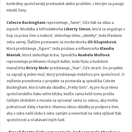
konkrétny spoločenský predsudok alebo problém, s ktorým sa pasujú
mladé ženy.
Celeste Buckingham
reprezentuje „fame“, čiže tlak na slávu a
úspech. Modelka a šéfredaktorka
Liberty Simon
, ktorá sa angažuje v
boji za práva žien a inakosť, stelesňuje tému „identity“, teda hľadanie
seba samej. Ďalšími postavami sú moderátorka
Oli Džupinková
,
ktorá predstavuje „figure“, teda postavu a influencerka
Klaudia
Maniak
, ktorá stelesňuje krásu. Speváčka
Anabela Mollová
reprezentuje prelínanie rôznych kultúr, teda fúziu a hudobná
manažérka
Kristy Mohr
predstavuje „fear“, čiže strach. Do projektu
sa zapojil aj jeden muž, ktorý predstavuje metaforu pre spoločnosť. O
zvýšenie povedomia o projekte sa postarala aj speváčka Celeste
Buckingham, ktorá nahrala skladbu „Pretty Girls“. Aj pre ňu je téma
spoločenského tlaku veľmi blízka, keďže sama kvôli tomu prešla
ťažkým obdobím a musela sa vyrovnať sama so sebou, aby mohla
pokračovať ďalej v kariére. Hlavnou ideou skladby je podpora žien,
aby v sebe našli lásku k sebe samým a nenechali na seba vplývať tlak
spoločnosti a očakávaní iných ľudí.