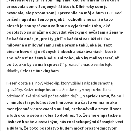
„Pieseň Pretty Girls som napísala, keď som mala 19 rokov a
pracovala som v Spojených štátoch. Dlhé roky som ju
nevydala, ale potom som ju prerobila na môj album LIFE. Keď
prišiel nápad na tento projekt, rozhodli sme sa, že táto
pieseň je tou správnou voľbou na vyjadrenie toho, aké
posolstvo sa snažíme odovzdať všetkým dievčatám a ženám-
že každá z nás je „pretty girl“ a každá si zaslúži cítiť sa
milovaná a milovať samu seba presne takú, aká je. Text
piesne hovorí aj o rôznych tlakoch a očakávaniach, ktoré
spoločnosť na ženy kladie. Od toho, ako by mali vyzerať, až
po to, ako by sa mali správať,“
prezradila viac o vzniku tejto
skladby
Celeste Buckingham
.
Pieseň dostala aj nový videoklip, ktorý vzišiel z nápadu samotnej
speváčky. Keďže miluje históriu a ženské roly v nej, rozhodla sa
odzrkadliť, aké silné boli počas celých dejín.
„Napriek tomu, že boli
v minulosti spoločnosťou limitované a často vnímané ako
menejcenné v porovnaní s mužmi, prekonávali a zmenili svet
a ľudí okolo seba a robia to dodnes. To, že sme empatické a
láskavé k sebe a ostatným, nás robí schopnými úžasných vecí
a dúfam, že toto posolstvo budem môcť prostredníctvom