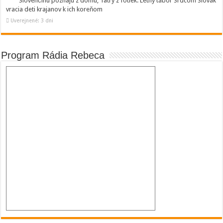
Slovenčinu poznajú z domu, Tatry z fotiek. Letný tábor Srdcom Slovák
vracia deti krajanov k ich koreňom
Uverejnené: 3 dni
Program Rádia Rebeca