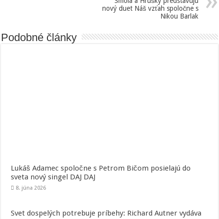
Smola a Hrušky predstavujú
nový duet Náš vzťah spoločne s
Nikou Barlak
Podobné články
Lukáš Adamec spoločne s Petrom Bičom posielajú do
sveta nový singel DAJ DAJ
8. júna 2026
Svet dospelých potrebuje príbehy: Richard Autner vydáva