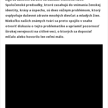
upozorňuje
Spoločenské predsudky, ktoré zasahujú do vnímania ženskej
na
predsudky,
identity, krásy a úspechu, sú dnes vážnym problémom, ktorý
s
ovplyvňuje duševné zdravie mnohých dievčat a mladých žien.
ktorými
denne
Niekoľko našich známych tvárí sa preto spojilo v snahe
bojujú
mladé
otvoriť diskusiu o tejto problematike a upriamiť pozornosť
ženy
širokej verejnosti na citlivé veci, o ktorých sa doposiaľ
mlčalo alebo hovorilo len veľmi málo.