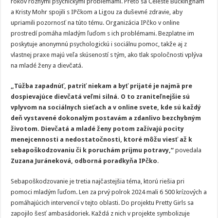
rokov rôznymi psychickými problémami. Preto sa Celeste Buckingham
a Kristy Mohr spojili s IPčkom a Ligou za duševné zdravie, aby
upriamili pozornosť na túto tému. Organizácia IPčko v online
prostredí pomáha mladým ľuďom s ich problémami. Bezplatne im
poskytuje anonymnú psychologickú i sociálnu pomoc, takže aj z
vlastnej praxe majú veľa skúseností s tým, ako tlak spoločnosti vplýva
na mladé ženy a dievčatá.
„Túžba zapadnúť, patriť niekam a byť prijaté je najmä pre
dospievajúce dievčatá veľmi silná. O to zraniteľnejšie sú
vplyvom na sociálnych sieťach a v online svete, kde sú každý
deň vystavené dokonalým postavám a zdanlivo bezchybným
životom. Dievčatá a mladé ženy potom zažívajú pocity
menejcennosti a nedostatočnosti, ktoré môžu viesť až k
sebapoškodzovaniu či k poruchám príjmu potravy,“
povedala
Zuzana Juráneková, odborná poradkyňa IPčko
.
Sebapoškodzovanie je tretia najčastejšia téma, ktorú riešia pri
pomoci mladým ľuďom. Len za prvý polrok 2024 mali 6 500 krízových a
pomáhajúcich intervencií v tejto oblasti. Do projektu Pretty Girls sa
zapojilo šesť ambasádoriek. Každá z nich v projekte symbolizuje