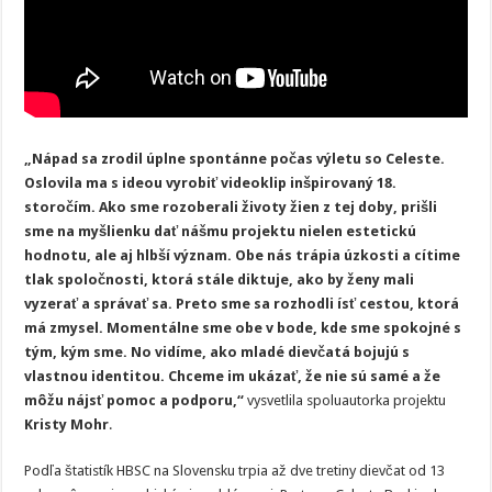
„Nápad sa zrodil úplne spontánne počas výletu so Celeste.
Oslovila ma s ideou vyrobiť videoklip inšpirovaný 18.
storočím. Ako sme rozoberali životy žien z tej doby, prišli
sme na myšlienku dať nášmu projektu nielen estetickú
hodnotu, ale aj hlbší význam. Obe nás trápia úzkosti a cítime
tlak spoločnosti, ktorá stále diktuje, ako by ženy mali
vyzerať a správať sa. Preto sme sa rozhodli ísť cestou, ktorá
má zmysel. Momentálne sme obe v bode, kde sme spokojné s
tým, kým sme. No vidíme, ako mladé dievčatá bojujú s
vlastnou identitou. Chceme im ukázať, že nie sú samé a že
môžu nájsť pomoc a podporu,“
vysvetlila spoluautorka projektu
Kristy Mohr
.
Podľa štatistík HBSC na Slovensku trpia až dve tretiny dievčat od 13