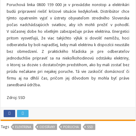
Poruchová linka 0800 159 000 je v prevádzke nonstop a elektrikári
budú pripravení riešiť krízové situácie kedykoľvek. Distribútor chce
týmto opatrením vyjsť v ústrety obyvateľom stredného Slovenska
počas nadchádzajúcich sviatkov, aby ich mohli prežiť v pohodlí.
V súčasnej dobe ho všetkým zabezpečuje práve elektrina. Energetici
pritom vysvetľujú, že viac takýchto výluk si dovoliť nemôžu, hoci
odberatelia by boli najradšej, keby mali elektrinu k dispozícii neustále
bez obmedzení. Z praktického hľadiska je pre odberateľov
jednoduchšie pripraviť sa na niekoľkohodinovú odstávku elektriny,
o ktorej sa dozvie s dostatočným predstihom, ako by mali zostať bez
prúdu nečakane pri nejakej poruche. Tá vie zaskočiť domácnosť či
firmu aj na dlhší čas, pričom jej dôvodom by mohla byť práve
zanedbaná údržba.
Zdroj: SSD
Tags
ELEKTRINA
ODSTÁVKY
PORUCHA
SSD