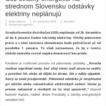
strednom Slovensku odstávky
elektriny neplánujú
Rádio Rebeca
21. decembra 2018
Aktuálne
na
Komentáre vypnuté
Cez
sviatky
Stredoslovenská distribučná (SSD) neplánuje od 20. decembra
energetici
na
až do 6. januára žiadne odstávky elektriny. Všetky plánované
strednom
práce a s nimi súvisiace obmedzenia budú pokračovať až od
Slovensku
odstávky
pondelka 7. januára. To však neznamená, že by v tomto
elektriny
neplánujú
období nemohla zostať nejaká domácnosť bez prúdu.
Potrebné je rozlišovať poruchu od plánovanej odstávky.
„Porucha
vznikne napríklad vtedy, keď silný vietor
zvalí strom na vodiče
a pretrhne ich, alebo ak dôjde ku skratu. Ide o náhly výpadok,
ktorý sa nedá
predpovedať. Plánovaná odstávka je nevyhnutná
pri údržbe alebo rekonštrukcii elektrických vedení.
Vieme ju
presne načasovať a všetkých na ňu včas upozorniť,“
objasnil
Radomír Rajčáni, riaditeľ divízie Prevádzky a údržby energetických
zariadení SSD.