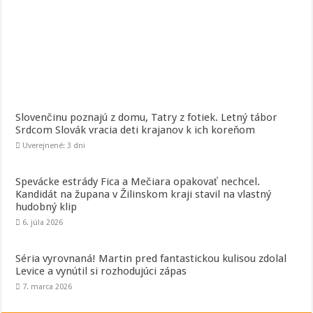
Slovenčinu poznajú z domu, Tatry z fotiek. Letný tábor
Srdcom Slovák vracia deti krajanov k ich koreňom
Uverejnené: 3 dni
Spevácke estrády Fica a Mečiara opakovať nechcel.
Kandidát na župana v Žilinskom kraji stavil na vlastný
hudobný klip
6. júla 2026
Séria vyrovnaná! Martin pred fantastickou kulisou zdolal
Levice a vynútil si rozhodujúci zápas
7. marca 2026