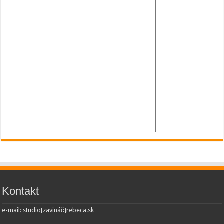
Kontakt
e-mail: studio[zavináč]rebeca.sk