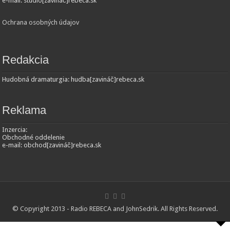
e-mail: studio[zavináč]rebeca.sk
Ochrana osobných údajov
Redakcia
Hudobná dramaturgia: hudba[zavináč]rebeca.sk
Reklama
Inzercia:
Obchodné oddelenie
e-mail: obchod[zavináč]rebeca.sk
© Copyright 2013 - Radio REBECA and
JohnSedrik
. All Rights Reserved.