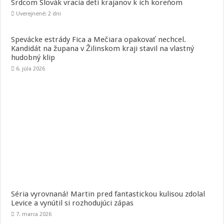
Srdcom Slovák vracia deti krajanov k ich koreňom
Uverejnené: 2 dni
Spevácke estrády Fica a Mečiara opakovať nechcel.
Kandidát na župana v Žilinskom kraji stavil na vlastný
hudobný klip
6. júla 2026
Séria vyrovnaná! Martin pred fantastickou kulisou zdolal
Levice a vynútil si rozhodujúci zápas
7. marca 2026