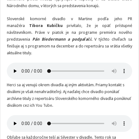
Národného domu, v ktorých sa predstavenia konajú.
Slovenské komorné divadlo v Martine podľa jeho PR
manažéra
Tibora Kubičku
privítalo, že je opäť prístupné
návštevníkom. Práve v piatok je na programe premiéra nového
predstavenia
Pán Biedermann a podpaľači
.
V týchto chvíľach sa
finišuje aj s programom na december a do repertoáru sa vrátia všetky
aktuálne tituly.
Herci sa aj venujú okrem divadla aj iným aktivitám. Priamy kontakt s
divákmi je však nenahraditeľný. Aj naďalej chce divadlo ponúkať
archívne tituly z repertoáru Slovenského komorného divadla ponúknuť
divákom cez ich
You Tube
.
Obľube sa každoročne teší aj Silvester v divadle. Tento rok sa