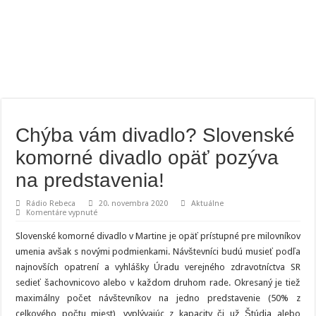
Chýba vám divadlo? Slovenské
komorné divadlo opäť pozýva
na predstavenia!
Rádio Rebeca
20. novembra 2020
Aktuálne
na
Komentáre vypnuté
Chýba
vám
Slovenské komorné divadlo v Martine je opäť prístupné pre milovníkov
divadlo?
Slovenské
umenia avšak s novými podmienkami. Návštevníci budú musieť podľa
komorné
najnovších opatrení a vyhlášky Úradu verejného zdravotníctva SR
divadlo
opäť
sedieť šachovnicovo alebo v každom druhom rade. Okresaný je tiež
pozýva
na
maximálny počet návštevníkov na jedno predstavenie (50% z
predstavenia!
celkového počtu miest), vyplývajúc z kapacity či už Štúdia alebo