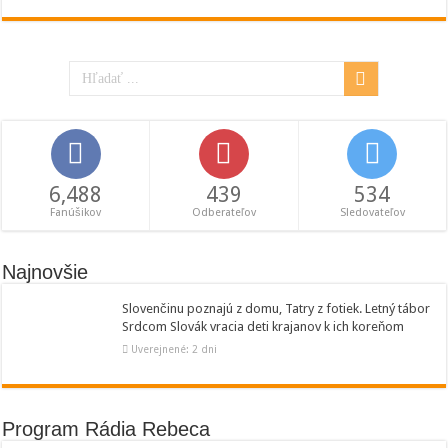
6,488
439
534
Fanúšikov
Odberateľov
Sledovateľov
Najnovšie
Slovenčinu poznajú z domu, Tatry z fotiek. Letný tábor
Srdcom Slovák vracia deti krajanov k ich koreňom
Uverejnené: 2 dni
Program Rádia Rebeca