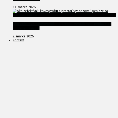
11. marca 2026
Ako zefektívniť kovovýrobu a prestať vyhadzovať peniaze za
zničené nástroje
2. marca 2026
Kontakt