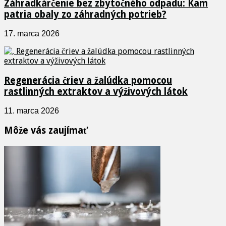
Záhradkárčenie bez zbytočného odpadu: Kam
patria obaly zo záhradných potrieb?
17. marca 2026
Regenerácia čriev a žalúdka pomocou
rastlinných extraktov a výživových látok
11. marca 2026
Môže vás zaujímať