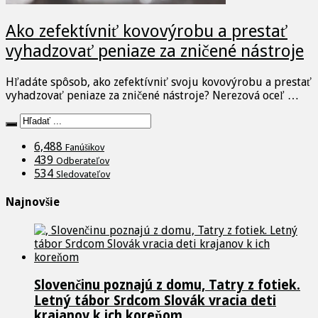
Ako zefektívniť kovovýrobu a prestať
vyhadzovať peniaze za zničené nástroje
Hľadáte spôsob, ako zefektívniť svoju kovovýrobu a prestať
vyhadzovať peniaze za zničené nástroje? Nerezová oceľ …
6,488
Fanúšikov
439
Odberateľov
534
Sledovateľov
Najnovšie
Slovenčinu poznajú z domu, Tatry z fotiek.
Letný tábor Srdcom Slovák vracia deti
krajanov k ich koreňom