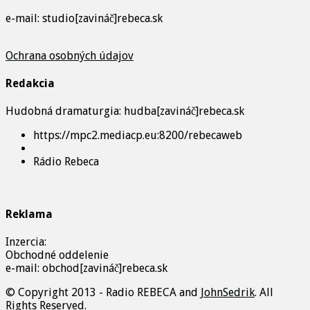
e-mail: studio[zavináč]rebeca.sk
Ochrana osobných údajov
Redakcia
Hudobná dramaturgia: hudba[zavináč]rebeca.sk
https://mpc2.mediacp.eu:8200/rebecaweb
Rádio Rebeca
Reklama
Inzercia:
Obchodné oddelenie
e-mail: obchod[zavináč]rebeca.sk
© Copyright 2013 - Radio REBECA and
JohnSedrik
. All
Rights Reserved.