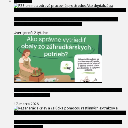
Životný štýl
PZS online a zdravé pracovné prostredie: Ako digitalizácia
zlepšuje starostlivosť o zamestnancov
Uverejnené: 2 týždne
Záhradkárčenie bez zbytočného odpadu: Kam patria obaly zo
záhradných potrieb?
17. marca 2026
Regenerácia čriev a žalúdka pomocou rastlinných extraktov a
výživových látok