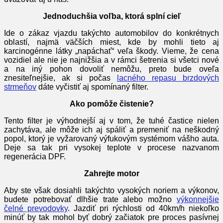
Jednoduchšia voľba, ktorá splní cieľ
Ide o zákaz vjazdu takýchto automobilov do konkrétnych
oblastí, najmä väčších miest, kde by mohli tieto aj
karcinogénne látky „napáchať“ veľa škody. Vieme, že cena
vozidiel ale nie je najnižšia a v rámci šetrenia si všetci nové
a na iný pohon dovoliť nemôžu, preto bude oveľa
znesiteľnejšie, ak si počas
lacného repasu brzdových
strmeňov
dáte vyčistiť aj spomínaný filter.
Ako pomôže čistenie?
Tento filter je výhodnejší aj v tom, že tuhé častice nielen
zachytáva, ale môže ich aj spáliť a premeniť na neškodný
popol, ktorý je vyžarovaný výfukovým systémom vášho auta.
Deje sa tak pri vysokej teplote v procese nazvanom
regenerácia DPF.
Zahrejte motor
Aby ste však dosiahli takýchto vysokých noriem a výkonov,
budete potrebovať dlhšie trate alebo možno
výkonnejšie
čelné prevodovky
. Jazdiť pri rýchlosti od 40km/h niekoľko
minúť by tak mohol byť dobrý začiatok pre proces pasívnej