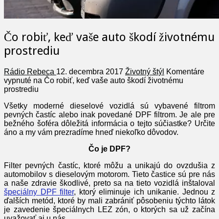
Čo robiť, keď vaše auto škodí životnému
prostrediu
Rádio Rebeca
12. decembra 2017
Životný štýl
Komentáre
vypnuté
na Čo robiť, keď vaše auto škodí životnému
prostrediu
Všetky moderné dieselové vozidlá sú vybavené filtrom
pevných častíc alebo inak povedané DPF filtrom. Je ale pre
bežného šoféra dôležitá informácia o tejto súčiastke? Určite
áno a my vám prezradíme hneď niekoľko dôvodov.
Čo je DPF?
Filter pevných častíc, ktoré môžu a unikajú do ovzdušia z
automobilov s dieselovým motorom. Tieto častice sú pre nás
a naše zdravie škodlivé, preto sa na tieto vozidlá inštaloval
špeciálny DPF filter
, ktorý eliminuje ich unikanie. Jednou z
ďalších metód, ktoré by mali zabrániť pôsobeniu týchto látok
je zavedenie špeciálnych LEZ zón, o ktorých sa už začína
uvažovať aj u nás.