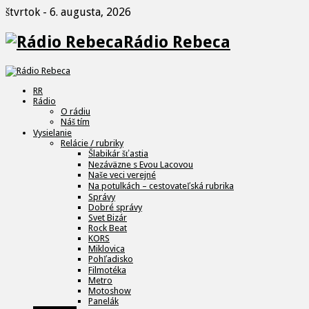
štvrtok - 6. augusta, 2026
Rádio Rebeca
RR
Rádio
O rádiu
Náš tím
Vysielanie
Relácie / rubriky
Šlabikár šťastia
Nezáväzne s Evou Lacovou
Naše veci verejné
Na potulkách – cestovateľská rubrika
Správy
Dobré správy
Svet Bizár
Rock Beat
KORS
Miklovica
Pohľadisko
Filmotéka
Metro
Motoshow
Panelák