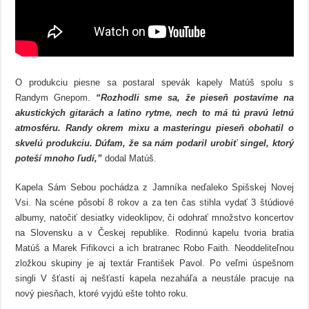
O produkciu piesne sa postaral spevák kapely Matúš spolu s
Randym Gnepom.
“Rozhodli sme sa, že pieseň postavíme na
akustických gitarách a latino rytme, nech to má tú pravú letnú
atmosféru. Randy okrem mixu a masteringu pieseň obohatil o
skvelú produkciu. Dúfam, že sa nám podaril urobiť singel, ktorý
poteší mnoho ľudí,”
dodal Matúš.
Kapela Sám Sebou pochádza z Jamníka neďaleko Spišskej Novej
Vsi. Na scéne pôsobí 8 rokov a za ten čas stihla vydať 3 štúdiové
albumy, natočiť desiatky videoklipov, či odohrať množstvo koncertov
na Slovensku a v Českej republike. Rodinnú kapelu tvoria bratia
Matúš a Marek Fifikovci a ich bratranec Robo Faith. Neoddeliteľnou
zložkou skupiny je aj textár František Pavol. Po veľmi úspešnom
singli V šťastí aj nešťastí kapela nezaháľa a neustále pracuje na
nový piesňach, ktoré vyjdú ešte tohto roku.