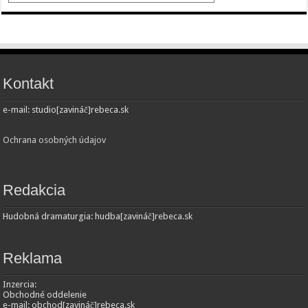
Kontakt
e-mail: studio[zavináč]rebeca.sk
Ochrana osobných údajov
Redakcia
Hudobná dramaturgia: hudba[zavináč]rebeca.sk
Reklama
Inzercia:
Obchodné oddelenie
e-mail: obchod[zavináč]rebeca.sk