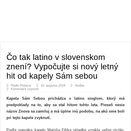
Čo tak latino v slovenskom
znení? Vypočujte si nový letný
hit od kapely Sám sebou
Rádio Rebeca
16. augusta 2018
Hudba
na
Komentáre vypnuté
Čo
tak
Kapela Sám Sebou prichádza s latino singlom, ktorý má
latino
v
predpoklady na to, aby sa stal hitom tohto leta. Pieseň nesie
slovenskom
znení?
názov Znova sa zamiluj a má úplne inú podobu, na akú sme boli
Vypočujte
si
pri tejto kapele zvyknutí.
nový
letný
hit
Podľa speváka kapely Matúša Fifíka skladba vznikla veľmi rýchlo.
od