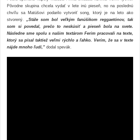
kapely
Pôvodne skupina chcela vydať v lete inú pieseň, no na poslednú
Sám
sebou
chvíľu sa Matúšovi podarilo vytvoriť song, ktorý je na leto ako
stvorený.
„Stále som bol veľkým fanúšikom reggaetónov, tak
som si povedal, prečo to neskúsiť a pieseň bola na svete.
Následne sme spolu s našim textárom Ferim pracovali na texte,
ktorý sa písal taktiež veľmi rýchlo a ľahko. Verím, že sa v texte
nájde mnoho ľudí,”
dodal spevák.