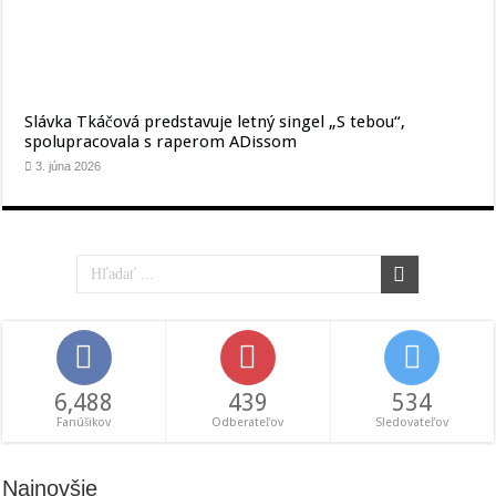
Slávka Tkáčová predstavuje letný singel „S tebou“,
spolupracovala s raperom ADissom
3. júna 2026
6,488
439
534
Fanúšikov
Odberateľov
Sledovateľov
Najnovšie