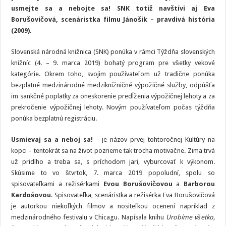
SNK?
usmejte sa a nebojte sa! SNK totiž navštívi aj Eva
Oplatí
sa
Borušovičová, scenáristka filmu Jánošík – pravdivá história
prísť
(2009).
Slovenská národná knižnica (SNK) ponúka v rámci Týždňa slovenských
knižníc (4. – 9. marca 2019) bohatý program pre všetky vekové
kategórie.
Okrem toho, svojim používateľom už tradične ponúka
bezplatné medzinárodné medziknižničné výpožičné služby, odpúšťa
im sankčné poplatky za oneskorenie predĺženia výpožičnej lehoty a za
prekročenie výpožičnej lehoty. Novým používateľom počas týždňa
ponúka bezplatnú registráciu.
Usmievaj sa a neboj sa!
– je názov prvej tohtoročnej Kultúry na
kopci – tentokrát sa na život pozrieme tak trocha motivačne. Zima trvá
už pridlho a treba sa, s príchodom jari, vyburcovať k výkonom.
Skúsime to vo štvrtok, 7. marca 2019 popoludní, spolu so
spisovateľkami a režisérkami
Evou Borušovičovou
a
Barborou
Kardošovou
. Spisovateľka, scenáristka a režisérka Eva Borušovičová
je autorkou niekoľkých filmov a nositeľkou ocenení napríklad z
medzinárodného festivalu v Chicagu. Napísala knihu
Urobíme všetko,