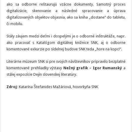
ako sa odborne reštaurujú vzácne dokumenty. Samotný proces
digitalizácie, skenovanie a následné spracovanie a úprava
digitalizovaných objektov objasnia, ako sa kniha „dostane“ do tabletu,
či mobilu.
Stály záujem medzi deťmi i dospelými je o odborné inštruktáže, napr.
ako pracovať s Katalógom digitálnej knižnice SNK, aj o odborne
komentované exkurzie po sídelnej budove SNK teda „hore na kopci“.
Literárne múzeum SNK si pre svojich návštevníkov pripravilo bezplatné
komentované prehliadky výstavy
Nežný grafik – Igor Rumanský
a
stálej expozície Dejín slovenskej literatúry.
Zdroj:
Katarína Štefanides Mažáriová, hovorkyňa SNK