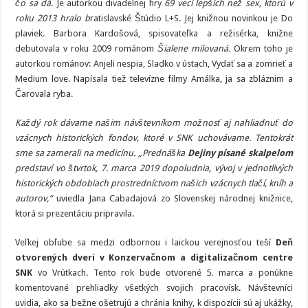
čo sa dá
. Je autorkou divadelnej hry
69 vecí lepších než sex,
ktorú v
roku 2013 hralo b
ratislavské Štúdio L+S. Jej knižnou novinkou je Do
plaviek. Barbora Kardošová, spisovateľka a režisérka, knižne
debutovala v roku 2009 románom
Šialene milovaná.
Okrem toho je
autorkou románov: Anjeli nespia, Sladko v ústach, Vydať sa a zomrieť a
Medium love. Napísala tiež televízne filmy Amálka, ja sa zbláznim a
Čarovala ryba.
Každý rok dávame našim návštevníkom možnosť aj nahliadnuť do
vzácnych historických fondov, ktoré v SNK uchovávame. Tentokrát
sme sa zamerali na medicínu. „
Prednáška
Dejiny písané skalpelom
predstaví vo štvrtok, 7. marca 2019 dopoludnia, vývoj v jednotlivých
historických obdobiach prostredníctvom našich vzácnych tlačí, kníh a
autorov,
“
uviedla Jana Cabadajová zo Slovenskej národnej knižnice,
ktorá si prezentáciu pripravila.
Veľkej obľube sa medzi odbornou i laickou verejnosťou teší
Deň
otvorených dverí v Konzervačnom a digitalizačnom centre
SNK
vo Vrútkach. Tento rok bude otvorené 5. marca a ponúkne
komentované prehliadky všetkých svojich pracovísk. Návštevníci
uvidia, ako sa bežne ošetrujú a chránia knihy, k dispozícii sú aj ukážky,