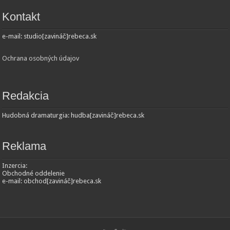
Kontakt
e-mail: studio[zavináč]rebeca.sk
Ochrana osobných údajov
Redakcia
Hudobná dramaturgia: hudba[zavináč]rebeca.sk
Reklama
Inzercia:
Obchodné oddelenie
e-mail: obchod[zavináč]rebeca.sk