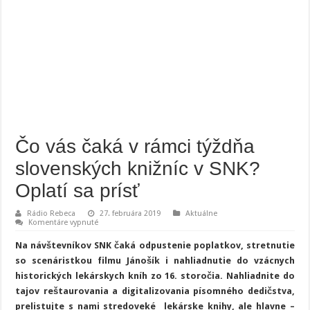
Čo vás čaká v rámci týždňa
slovenských knižníc v SNK?
Oplatí sa prísť
Rádio Rebeca
27. februára 2019
Aktuálne
na
Komentáre vypnuté
Čo
vás
Na návštevníkov SNK čaká odpustenie poplatkov, stretnutie
čaká
v
so scenáristkou filmu Jánošík i nahliadnutie do vzácnych
rámci
historických lekárskych kníh zo 16. storočia. Nahliadnite do
týždňa
slovenských
tajov reštaurovania a digitalizovania písomného dedičstva,
knižníc
v
prelistujte s nami stredoveké lekárske knihy, ale hlavne –