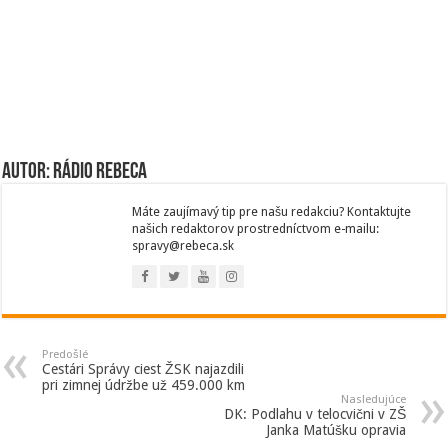
Autor: Rádio Rebeca
Máte zaujímavý tip pre našu redakciu? Kontaktujte
našich redaktorov prostredníctvom e-mailu:
spravy@rebeca.sk
Predošlé
Cestári Správy ciest ŽSK najazdili
pri zimnej údržbe už 459.000 km
Nasledujúce
DK: Podlahu v telocvični v ZŠ
Janka Matúšku opravia