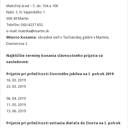
Matričný úrad – č. dv. 104 a 106
Nám. S. H. Vajanského 1
036 49 Martin
Telefón: 043/4237 652
e-mail: matrika@martin.sk
Miesto konania:
obradná sieň v Turčianskej galérii v Martine,
Daxnerova 2
Najbližšie termíny konania slávnostného prijatia sú
nasledovné:
Prijatie pri príležitosti životného jubilea na I. polrok 2019:
16. 03. 2019
23. 03. 2019
06. 04. 2019
11. 05. 2019
15. 06. 2019
Prijatie pri príležitosti uvítania dieťaťa do života na I. polrok