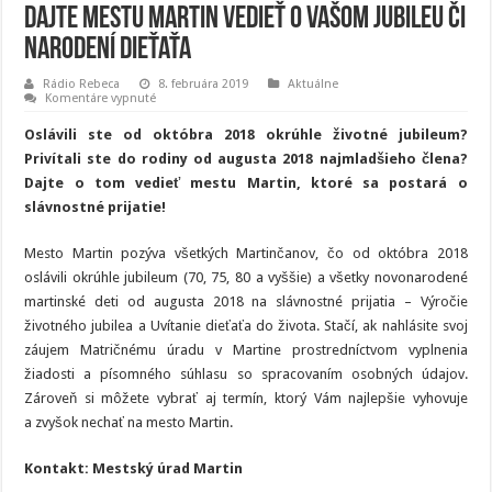
Dajte mestu Martin vedieť o Vašom jubileu či
narodení dieťaťa
Rádio Rebeca
8. februára 2019
Aktuálne
na
Komentáre vypnuté
Dajte
mestu
Oslávili ste od októbra 2018 okrúhle životné jubileum?
Martin
vedieť
Privítali ste do rodiny od augusta 2018 najmladšieho člena?
o
Dajte o tom vedieť mestu Martin, ktoré sa postará o
Vašom
jubileu
slávnostné prijatie!
či
narodení
dieťaťa
Mesto Martin pozýva všetkých Martinčanov, čo od októbra 2018
oslávili okrúhle jubileum (70, 75, 80 a vyššie) a všetky novonarodené
martinské deti od augusta 2018 na slávnostné prijatia – Výročie
životného jubilea a Uvítanie dieťaťa do života. Stačí, ak nahlásite svoj
záujem Matričnému úradu v Martine prostredníctvom vyplnenia
žiadosti a písomného súhlasu so spracovaním osobných údajov.
Zároveň si môžete vybrať aj termín, ktorý Vám najlepšie vyhovuje
a zvyšok nechať na mesto Martin.
Kontakt: Mestský úrad Martin