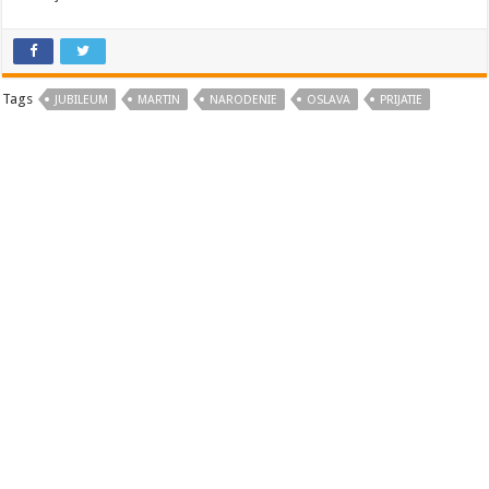
Tags
JUBILEUM
MARTIN
NARODENIE
OSLAVA
PRIJATIE