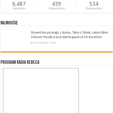
6,487
439
534
Fanúšikov
Odberateľov
Sledovateľov
Najnovšie
Slovenčinu poznajú z domu, Tatry z fotiek. Letný tábor
Srdcom Slovák vracia deti krajanov k ich koreňom
Uverejnené: 3 dni
Program Rádia Rebeca