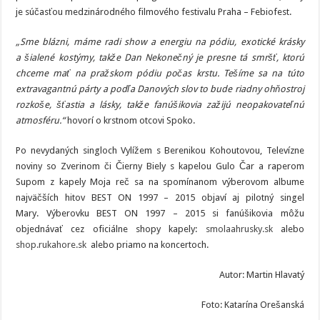
je súčasťou medzinárodného filmového festivalu Praha – Febiofest.
„Sme blázni, máme radi show a energiu na pódiu, exotické krásky
a šialené kostýmy, takže Dan Nekonečný je presne tá smršť, ktorú
chceme mať na pražskom pódiu počas krstu. Tešíme sa na túto
extravagantnú párty a podľa Danových slov to bude riadny ohňostroj
rozkoše, šťastia a lásky, takže fanúšikovia zažijú neopakovateľnú
atmosféru.“
hovorí o krstnom otcovi Spoko.
Po nevydaných singloch Vylížem s Berenikou Kohoutovou, Televízne
noviny so Zverinom či Čierny Biely s kapelou Gulo Čar a raperom
Supom z kapely Moja reč sa na spomínanom výberovom albume
najväčších hitov BEST ON 1997 – 2015 objaví aj pilotný singel
Mary. Výberovku BEST ON 1997 – 2015 si fanúšikovia môžu
objednávať cez oficiálne shopy kapely:
smolaahrusky.sk
alebo
shop.rukahore.sk
alebo priamo na koncertoch.
Autor: Martin Hlavatý
Foto: Katarína Orešanská