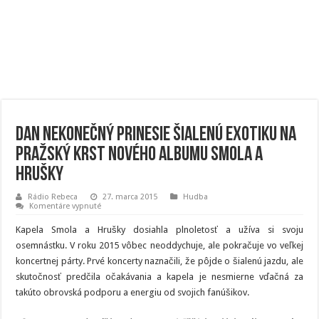
Dan Nekonečný prinesie šialenú exotiku na
pražský krst nového albumu Smola a
Hrušky
Rádio Rebeca
27. marca 2015
Hudba
na
Komentáre vypnuté
Dan
Nekonečný
Kapela Smola a Hrušky dosiahla plnoletosť a užíva si svoju
prinesie
šialenú
osemnástku. V roku 2015 vôbec neoddychuje, ale pokračuje vo veľkej
exotiku
koncertnej párty. Prvé koncerty naznačili, že pôjde o šialenú jazdu, ale
na
pražský
skutočnosť predčila očakávania a kapela je nesmierne vďačná za
krst
nového
takúto obrovská podporu a energiu od svojich fanúšikov.
albumu
Smola
a