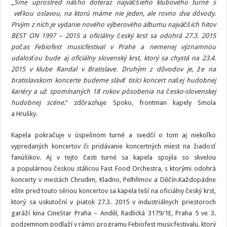
„
Sme uprostred nášho doteraz najväčšieho klubového turné s
Hrušky
veľkou oslavou, na ktorú máme nie jeden, ale rovno dva dôvody.
Prvým z nich je vydanie nového výberového albumu najväčších hitov
BEST ON 1997 – 2015 a oficiálny český krst sa odohrá 27.3. 2015
počas Febiofest musicfestival v Prahe a nemenej významnou
udalosťou bude aj oficiálny slovenský krst, ktorý sa chystá na 23.4.
2015 v klube Randal v Bratislave. Druhým z dôvodov je, že na
bratislavskom koncerte budeme sláviť tisíci koncert našej hudobnej
kariéry a už spomínaných 18 rokov pôsobenia na česko-slovenskej
hudobnej scéne
.“ zdôrazňuje Spoko, frontman kapely Smola
a Hrušky.
Kapela pokračuje v úspešnom turné a svedčí o tom aj niekoľko
vypredaných koncertov či pridávanie koncertných miest na žiadosť
fanúšikov. Aj v tejto časti turné sa kapela spojila so skvelou
a populárnou českou stálicou Fast Food Orchestra, s ktorými odohrá
koncerty v mestách Chrudim, Kladno, Pelhřimov a Děčín.Každopádne
ešte pred touto sériou koncertov sa kapela teší na oficiálny český krst,
ktorý sa uskutoční v piatok 27.3. 2015 v industriálnych priestoroch
garáží kina CineStar Praha – Anděl, Radlická 3179/1E, Praha 5 ve 3.
podzemnom podlaží v rámci programu Febiofest musicfestivalu, ktorý