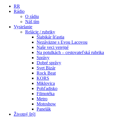
RR
Rádio
O rádiu
Náš tím
Vysielanie
Relácie / rubriky
Šlabikár šťastia
Nezáväzne s Evou Lacovou
Naše veci verejné
Na potulkách – cestovateľská rubrika
Správy
Dobré správy
Svet Bizár
Rock Beat
KORS
Miklovica
Pohľadisko
Filmotéka
Metro
Motoshow
Panelák
Životný štýl