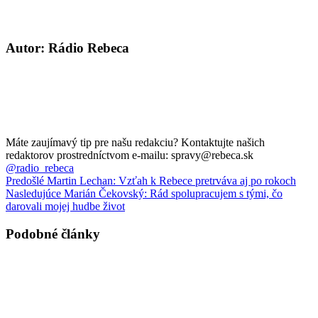
Autor: Rádio Rebeca
Máte zaujímavý tip pre našu redakciu? Kontaktujte našich
redaktorov prostredníctvom e-mailu: spravy@rebeca.sk
@radio_rebeca
Predošlé
Martin Lechan: Vzťah k Rebece pretrváva aj po rokoch
Nasledujúce
Marián Čekovský: Rád spolupracujem s tými, čo
darovali mojej hudbe život
Podobné články