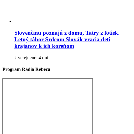
Slovenčinu poznajú z domu, Tatry z fotiek.
Letný tábor Srdcom Slovák vracia deti
krajanov k ich koreňom
Uverejnené: 4 dni
Program Rádia Rebeca