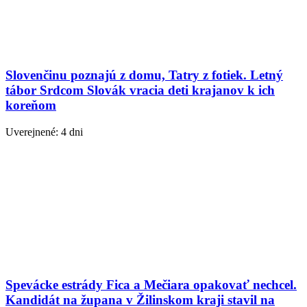
Slovenčinu poznajú z domu, Tatry z fotiek. Letný
tábor Srdcom Slovák vracia deti krajanov k ich
koreňom
Uverejnené: 4 dni
Spevácke estrády Fica a Mečiara opakovať nechcel.
Kandidát na župana v Žilinskom kraji stavil na