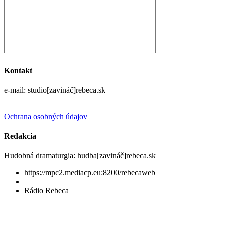
Kontakt
e-mail: studio[zavináč]rebeca.sk
Ochrana osobných údajov
Redakcia
Hudobná dramaturgia: hudba[zavináč]rebeca.sk
https://mpc2.mediacp.eu:8200/rebecaweb
Rádio Rebeca