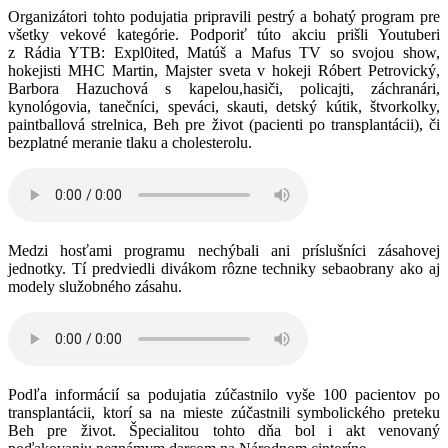
Organizátori tohto podujatia pripravili pestrý a bohatý program pre
všetky vekové kategórie. Podporiť túto akciu prišli Youtuberi
z Rádia YTB: Expl0ited, Matúš a Mafus TV so svojou show,
hokejisti MHC Martin, Majster sveta v hokeji Róbert Petrovický,
Barbora Hazuchová s kapelou,hasiči, policajti, záchranári,
kynológovia, tanečníci, speváci, skauti, detský kútik, štvorkolky,
paintballová strelnica, Beh pre život (pacienti po transplantácii), či
bezplatné meranie tlaku a cholesterolu.
Medzi hosťami programu nechýbali ani príslušníci zásahovej
jednotky. Tí predviedli divákom rôzne techniky sebaobrany ako aj
modely služobného zásahu.
Podľa informácií sa podujatia zúčastnilo vyše 100 pacientov po
transplantácii, ktorí sa na mieste zúčastnili symbolického preteku
Beh pre život. Špecialitou tohto dňa bol i akt venovaný