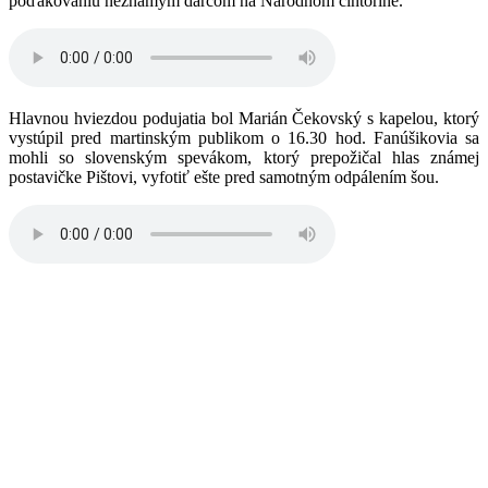
poďakovaniu neznámym darcom na Národnom cintoríne.
Hlavnou hviezdou podujatia bol Marián Čekovský s kapelou, ktorý
vystúpil pred martinským publikom o 16.30 hod. Fanúšikovia sa
mohli so slovenským spevákom, ktorý prepožičal hlas známej
postavičke Pištovi, vyfotiť ešte pred samotným odpálením šou.