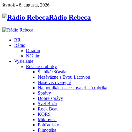
štvrtok - 6. augusta, 2026
Rádio Rebeca
RR
Rádio
O rádiu
Náš tím
Vysielanie
Relácie / rubriky
Šlabikár šťastia
Nezáväzne s Evou Lacovou
Naše veci verejné
Na potulkách – cestovateľská rubrika
Správy
Dobré správy
Svet Bizár
Rock Beat
KORS
Miklovica
Pohľadisko
Filmotéka