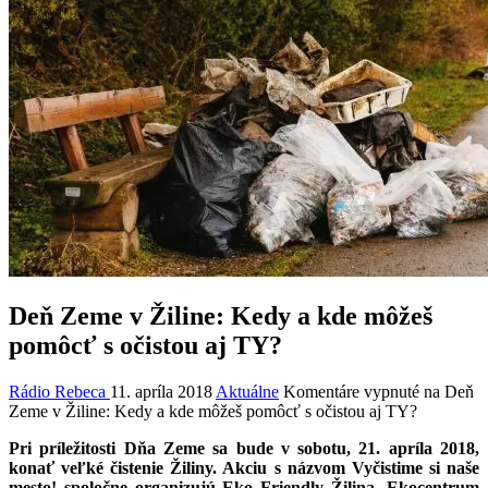
Deň Zeme v Žiline: Kedy a kde môžeš
pomôcť s očistou aj TY?
Rádio Rebeca
11. apríla 2018
Aktuálne
Komentáre vypnuté
na Deň
Zeme v Žiline: Kedy a kde môžeš pomôcť s očistou aj TY?
Pri príležitosti Dňa Zeme sa bude v sobotu, 21. apríla 2018,
konať veľké čistenie Žiliny. Akciu s názvom Vyčistime si naše
mesto! spoločne organizujú Eko Friendly Žilina, Ekocentrum