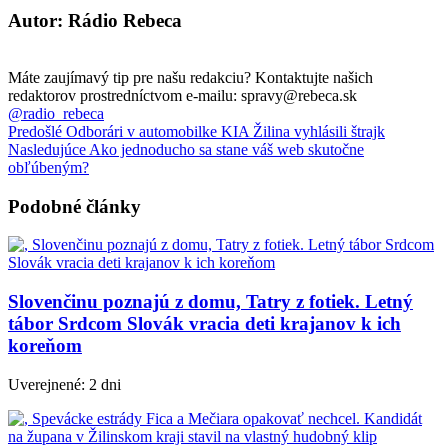
Autor: Rádio Rebeca
Máte zaujímavý tip pre našu redakciu? Kontaktujte našich
redaktorov prostredníctvom e-mailu: spravy@rebeca.sk
@radio_rebeca
Predošlé
Odborári v automobilke KIA Žilina vyhlásili štrajk
Nasledujúce
Ako jednoducho sa stane váš web skutočne
obľúbeným?
Podobné články
Slovenčinu poznajú z domu, Tatry z fotiek. Letný
tábor Srdcom Slovák vracia deti krajanov k ich
koreňom
Uverejnené: 2 dni