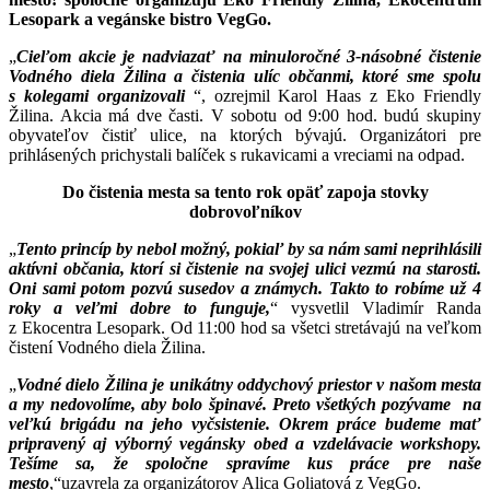
Lesopark a vegánske bistro VegGo.
„
Cieľom akcie je nadviazať na minuloročné 3-násobné čistenie
Vodného diela Žilina a čistenia ulíc občanmi, ktoré sme spolu
s kolegami organizovali
“, ozrejmil Karol Haas z Eko Friendly
Žilina. Akcia má dve časti. V sobotu od 9:00 hod. budú skupiny
obyvateľov čistiť ulice, na ktorých bývajú. Organizátori pre
prihlásených prichystali balíček s rukavicami a vreciami na odpad.
Do čistenia mesta sa tento rok opäť zapoja stovky
dobrovoľníkov
„
Tento princíp by nebol možný, pokiaľ by sa nám sami neprihlásili
aktívni občania, ktorí si čistenie na svojej ulici vezmú na starosti.
Oni sami potom pozvú susedov a známych. Takto to robíme už 4
roky a veľmi dobre to funguje,
“ vysvetlil Vladimír Randa
z Ekocentra Lesopark. Od 11:00 hod sa všetci stretávajú na veľkom
čistení Vodného diela Žilina.
„
Vodné dielo Žilina je unikátny oddychový priestor v našom mesta
a my nedovolíme, aby bolo špinavé. Preto všetkých pozývame na
veľkú brigádu na jeho vyčsistenie. Okrem práce budeme mať
pripravený aj výborný vegánsky obed a vzdelávacie workshopy.
Tešíme sa, že spoločne spravíme kus práce pre naše
mesto
,“uzavrela za organizátorov Alica Goliatová z VegGo.