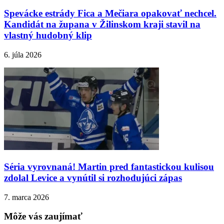
Spevácke estrády Fica a Mečiara opakovať nechcel.
Kandidát na župana v Žilinskom kraji stavil na
vlastný hudobný klip
6. júla 2026
Séria vyrovnaná! Martin pred fantastickou kulisou
zdolal Levice a vynútil si rozhodujúci zápas
7. marca 2026
Môže vás zaujímať