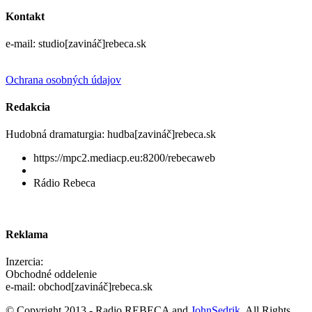
Kontakt
e-mail: studio[zavináč]rebeca.sk
Ochrana osobných údajov
Redakcia
Hudobná dramaturgia: hudba[zavináč]rebeca.sk
https://mpc2.mediacp.eu:8200/rebecaweb
Rádio Rebeca
Reklama
Inzercia:
Obchodné oddelenie
e-mail: obchod[zavináč]rebeca.sk
© Copyright 2013 - Radio REBECA and
JohnSedrik
. All Rights