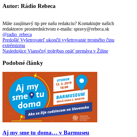
Autor: Rádio Rebeca
Máte zaujímavý tip pre našu redakciu? Kontaktujte našich
redaktorov prostredníctvom e-mailu: spravy@rebeca.sk
@radio_rebeca
Predošlé
Vyšetrovateľ ukončil vyšetrovanie trestného činu
extrémizmu
Nasledujúce
Vianočný trolejbus opäť premáva v Žiline
Podobné články
Aj my sme tu doma… v Barmuseu