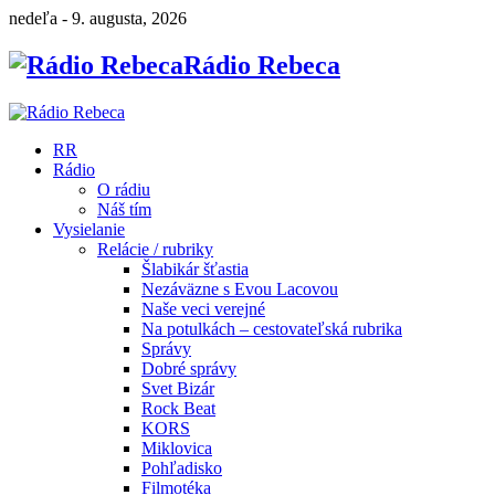
nedeľa - 9. augusta, 2026
Rádio Rebeca
RR
Rádio
O rádiu
Náš tím
Vysielanie
Relácie / rubriky
Šlabikár šťastia
Nezáväzne s Evou Lacovou
Naše veci verejné
Na potulkách – cestovateľská rubrika
Správy
Dobré správy
Svet Bizár
Rock Beat
KORS
Miklovica
Pohľadisko
Filmotéka