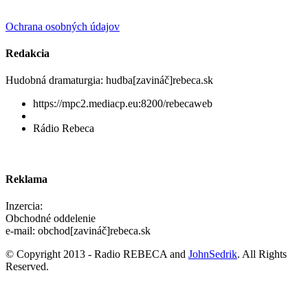
Ochrana osobných údajov
Redakcia
Hudobná dramaturgia: hudba[zavináč]rebeca.sk
https://mpc2.mediacp.eu:8200/rebecaweb
Rádio Rebeca
Reklama
Inzercia:
Obchodné oddelenie
e-mail: obchod[zavináč]rebeca.sk
© Copyright 2013 - Radio REBECA and
JohnSedrik
. All Rights
Reserved.