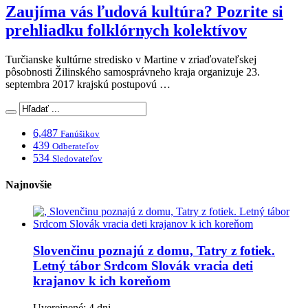
Zaujíma vás ľudová kultúra? Pozrite si
prehliadku folklórnych kolektívov
Turčianske kultúrne stredisko v Martine v zriaďovateľskej
pôsobnosti Žilinského samosprávneho kraja organizuje 23.
septembra 2017 krajskú postupovú …
6,487
Fanúšikov
439
Odberateľov
534
Sledovateľov
Najnovšie
Slovenčinu poznajú z domu, Tatry z fotiek.
Letný tábor Srdcom Slovák vracia deti
krajanov k ich koreňom
Uverejnené: 4 dni