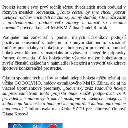
Projekt štartuje svoj prvý ročník sériou dvadsiatich troch podujatí v
rôznych mestách Slovenska.
„Touto cestou by sme chceli pozvať
všetkých rodičov a ich deti na žilinský zimný štadión, kde môžu zažiť
v predvianočnom období veľa zábavy a naučiť sa niečomu
novému“
povedal konateľ MsHKM Žilina Daniel Rančák.
Podujatie má zanechať v pamäti malých účastníkov podujatí
pozitívnu skúsenosť s hokejom a zimným štadiónom, zoznámiť
rodičov potenciálnych hokejistov s hokejovým prostredím, pomôcť
hokejovým klubom v materiálnom vybavení kategórie prípravky
formou darovania 10 ks hokejového výstroja malým hokejistom a
zvýšiť členskú základňu v najmladšej kategórii a vytvoriť tak zdravé
športové konkurenčné prostredie.
Okrem spomínaných cieľov sa mladí adepti hokeja môžu tešiť aj na
vĺčika GOOOLYHO, hráčov extraligového MsHK Žilina, ale aj na
viaceré upomienkové predmety.
„Slovenský zväz ľadového hokeja
sa prostredníctvom tohto projektu bude snažiť podporovať vznik
pravidelných náborových aktivít postupne vo všetkých hokejových
kluboch na Slovensku a bude pri ich organizácii klubom maximálne
nápomocný,“
informovala manažérka SZĽH pre náborovú činnosť
Diana Kosová.