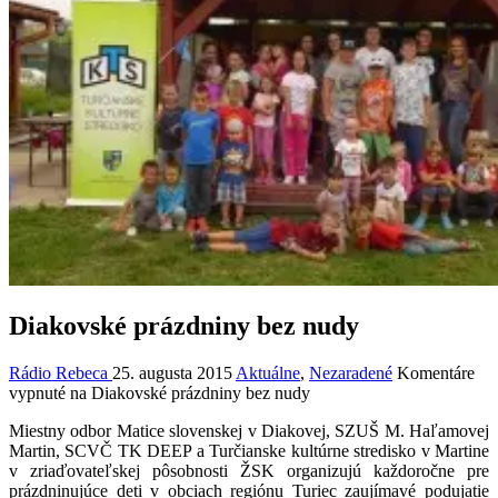
Diakovské prázdniny bez nudy
Rádio Rebeca
25. augusta 2015
Aktuálne
,
Nezaradené
Komentáre
vypnuté
na Diakovské prázdniny bez nudy
Miestny odbor Matice slovenskej v Diakovej, SZUŠ M. Haľamovej
Martin, SCVČ TK DEEP a Turčianske kultúrne stredisko v Martine
v zriaďovateľskej pôsobnosti ŽSK organizujú každoročne pre
prázdninujúce deti v obciach regiónu Turiec zaujímavé podujatie