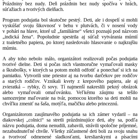
Prázdniny bez nudy. Deň prázdnin bez nudy spočíva v hrách,
súťažiach a tvorivých dielňach.
Program podujatia bol skutočne pestrý. Deti, ale i dospelí si mohli
vyskúšať svoju šikovnosť v behu v plutvách, či v nosení vody
v pohári na hlave, ktoré už „familiárne“ všetci poznajú pod názvom
„indická žena“. Popoludnie spestrila aj súťaž vytvárania múmií
z toaletného papiera, po ktorej nasledovalo hlasovanie o najkrajšiu
múmiu.
A aby toho nebolo málo, organizátori realizovali počas podujatia
tvorivé dielne. Deti si počas nich vlastnoručne vymaľovali masky
a škrabošky, v ktorých sa potom mohli odfotiť a ponechať si ich na
pamiatku. Vytvorili sme priestor aj na tvorbu darčekov pre rodičov
a starých rodičov. Vznikali kvety z krepového papiera, ale aj
zvieratká – rybky, či sovy. Tí najmenší nakreslili pekný obrázok
alebo vymaľovali omaľovánku. Veľkému záujmu sa tešilo
samozrejme maľovanie na tvár, pomocou ktorého sa deti mohli na
chvíľku zmeniť na šaša, motýľa, mačičku alebo princeznú.
Organizátorom zaujímavého podujatia sa ich zámer vydaril – na
diakovskej „colnici“ sa stretli prázdninujúce deti, aby sa, podľa
názvu podujatia, doma nenudili, zabavili, strávili spoločne príjemné,
nezabudnuteľné chvíle. Všetky zúčastnené deti boli za svoju snahu
a tvorivosť odmenené sladkosťami, kresliarskymi a písacími