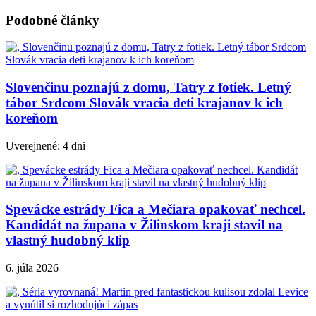
Podobné články
Slovenčinu poznajú z domu, Tatry z fotiek. Letný
tábor Srdcom Slovák vracia deti krajanov k ich
koreňom
Uverejnené: 4 dni
Spevácke estrády Fica a Mečiara opakovať nechcel.
Kandidát na župana v Žilinskom kraji stavil na
vlastný hudobný klip
6. júla 2026