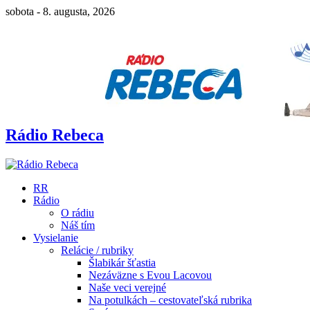
sobota - 8. augusta, 2026
Rádio Rebeca
RR
Rádio
O rádiu
Náš tím
Vysielanie
Relácie / rubriky
Šlabikár šťastia
Nezáväzne s Evou Lacovou
Naše veci verejné
Na potulkách – cestovateľská rubrika