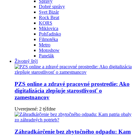
Správy
Dobré správy
Svet Bizár
Rock Beat
KORS
Miklovica
Pohľadisko
Filmotéka
Metro
Motoshow
Panelák
Životný štýl
PZS online a zdravé pracovné prostredie: Ako
digitalizácia zlepšuje starostlivosť o
zamestnancov
Uverejnené: 2 týždne
Záhradkárčenie bez zbytočného odpadu: Kam