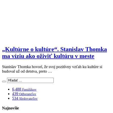
„Kultúrne o kultúre“. Stanislav Thomka
ma víziu ako oživiť kultúru v meste
Stanislav Thomka hovorí, že svoj pozitívny vzťah ku kultúre si
budoval už od detstva, preto …
6,488
Fanúšikov
439
Odberateľov
534
Sledovateľov
Najnovšie