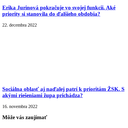
Erika Jurinová pokračuje vo svojej funkcii. Aké
priority si stanovila do ďalšieho obdobia?
22. decembra 2022
Sociálna oblasť aj naďalej patrí k prioritám ŽSK. S
akými riešeniami župa prichádza?
16. novembra 2022
Môže vás zaujímať