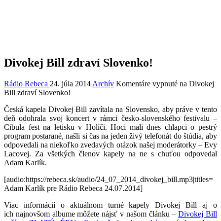
Divokej Bill zdraví Slovenko!
Rádio Rebeca
24. júla 2014
Archív
Komentáre vypnuté
na Divokej
Bill zdraví Slovenko!
Česká kapela Divokej Bill zavítala na Slovensko, aby práve v tento
deň odohrala svoj koncert v rámci česko-slovenského festivalu –
Cibula fest na letisku v Holíči. Hoci mali dnes chlapci o pestrý
program postarané, našli si čas na jeden živý telefonát do štúdia, aby
odpovedali na niekoľko zvedavých otázok našej moderátorky – Evy
Lacovej. Za všetkých členov kapely na ne s chuťou odpovedal
Adam Karlík.
[audio:https://rebeca.sk/audio/24_07_2014_divokej_bill.mp3|titles=
Adam Karlík pre Rádio Rebeca 24.07.2014]
Viac informácií o aktuálnom turné kapely Divokej Bill aj o
ich najnovšom albume môžete nájsť v našom článku –
Divokej Bill