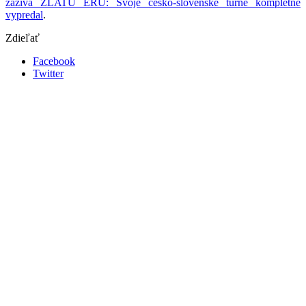
zažíva ZLATÚ ÉRU: Svoje česko-slovenské turné kompletne
vypredal
.
Zdieľať
Facebook
Twitter