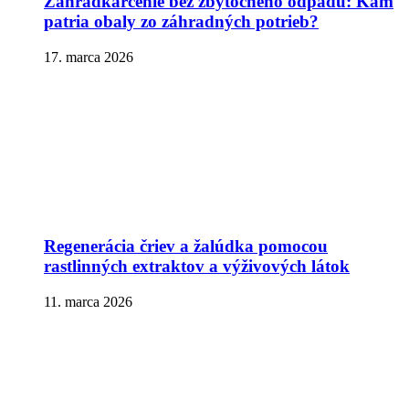
Záhradkárčenie bez zbytočného odpadu: Kam
patria obaly zo záhradných potrieb?
17. marca 2026
Regenerácia čriev a žalúdka pomocou
rastlinných extraktov a výživových látok
11. marca 2026