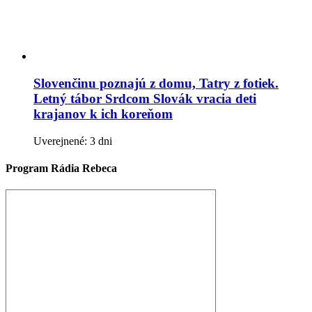
Slovenčinu poznajú z domu, Tatry z fotiek.
Letný tábor Srdcom Slovák vracia deti
krajanov k ich koreňom
Uverejnené: 3 dni
Program Rádia Rebeca