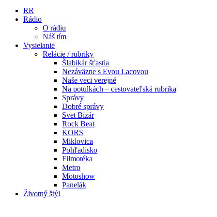
RR
Rádio
O rádiu
Náš tím
Vysielanie
Relácie / rubriky
Šlabikár šťastia
Nezáväzne s Evou Lacovou
Naše veci verejné
Na potulkách – cestovateľská rubrika
Správy
Dobré správy
Svet Bizár
Rock Beat
KORS
Miklovica
Pohľadisko
Filmotéka
Metro
Motoshow
Panelák
Životný štýl