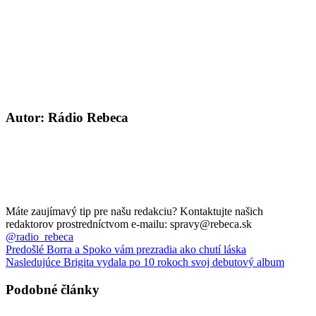
Autor: Rádio Rebeca
Máte zaujímavý tip pre našu redakciu? Kontaktujte našich
redaktorov prostredníctvom e-mailu: spravy@rebeca.sk
@radio_rebeca
Predošlé
Borra a Spoko vám prezradia ako chutí láska
Nasledujúce
Brigita vydala po 10 rokoch svoj debutový album
Podobné články