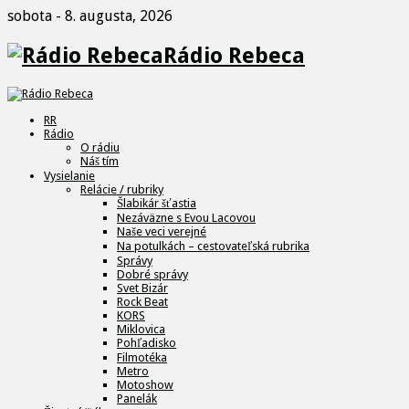
sobota - 8. augusta, 2026
Rádio Rebeca
RR
Rádio
O rádiu
Náš tím
Vysielanie
Relácie / rubriky
Šlabikár šťastia
Nezáväzne s Evou Lacovou
Naše veci verejné
Na potulkách – cestovateľská rubrika
Správy
Dobré správy
Svet Bizár
Rock Beat
KORS
Miklovica
Pohľadisko
Filmotéka
Metro
Motoshow
Panelák