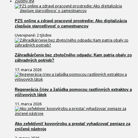
Životný štýl
PZS online a zdravé pracovné prostredie: Ako digitalizácia
zlepšuje starostlivosť o zamestnancov
Uverejnené: 2 týždne
Záhradkárčenie bez zbytočného odpadu: Kam patria obaly zo
záhradných potrieb?
17. marca 2026
Regenerácia čriev a žalúdka pomocou rastlinných extraktov a
výživových látok
11. marca 2026
Ako zefektívniť kovovýrobu a prestať vyhadzovať peniaze za
zničené nástroje