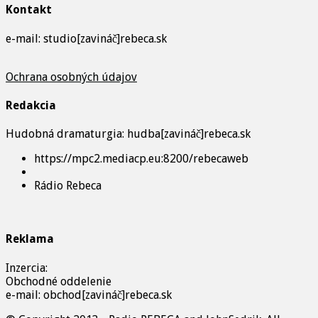
Kontakt
e-mail: studio[zavináč]rebeca.sk
Ochrana osobných údajov
Redakcia
Hudobná dramaturgia: hudba[zavináč]rebeca.sk
https://mpc2.mediacp.eu:8200/rebecaweb
Rádio Rebeca
Reklama
Inzercia:
Obchodné oddelenie
e-mail: obchod[zavináč]rebeca.sk