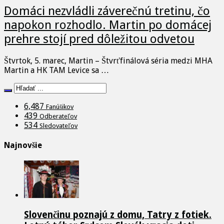
Domáci nezvládli záverečnú tretinu, čo
napokon rozhodlo. Martin po domácej
prehre stojí pred dôležitou odvetou
Štvrtok, 5. marec, Martin – Štvrťfinálová séria medzi MHA
Martin a HK TAM Levice sa …
6,487
Fanúšikov
439
Odberateľov
534
Sledovateľov
Najnovšie
Slovenčinu poznajú z domu, Tatry z fotiek.