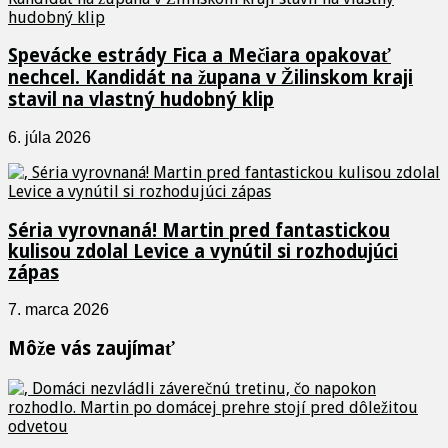
Spevácke estrády Fica a Mečiara opakovať
nechcel. Kandidát na župana v Žilinskom kraji
stavil na vlastný hudobný klip
6. júla 2026
Séria vyrovnaná! Martin pred fantastickou
kulisou zdolal Levice a vynútil si rozhodujúci
zápas
7. marca 2026
Môže vás zaujímať