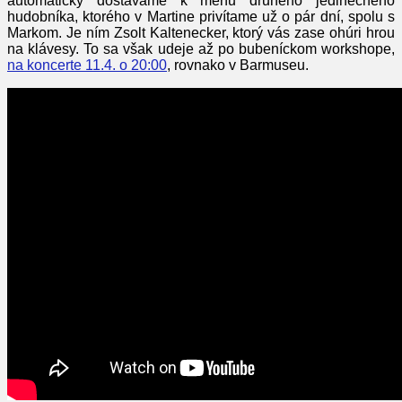
automaticky dostávame k menu druhého jedinečného
hudobníka, ktorého v Martine privítame už o pár dní, spolu s
Markom. Je ním Zsolt Kaltenecker, ktorý vás zase ohúri hrou
na klávesy. To sa však udeje až po bubeníckom workshope,
na koncerte 11.4. o 20:00
, rovnako v Barmuseu.