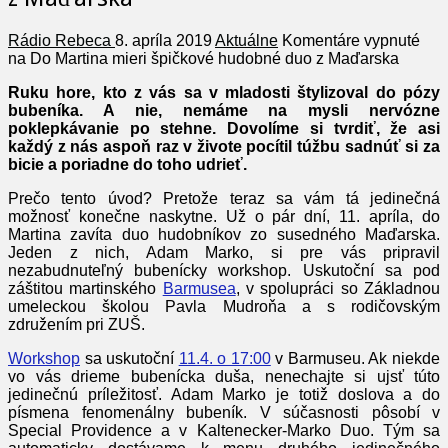
Rádio Rebeca
8. apríla 2019
Aktuálne
Komentáre vypnuté
na Do Martina mieri špičkové hudobné duo z Maďarska
Ruku hore, kto z vás sa v mladosti štylizoval do pózy
bubeníka. A nie, nemáme na mysli nervózne
poklepkávanie po stehne. Dovolíme si tvrdiť, že asi
každý z nás aspoň raz v živote pocítil túžbu sadnúť si za
bicie a poriadne do toho udrieť.
Prečo tento úvod? Pretože teraz sa vám tá jedinečná
možnosť konečne naskytne. Už o pár dní, 11. apríla, do
Martina zavíta duo hudobníkov zo susedného Maďarska.
Jeden z nich, Adam Marko, si pre vás pripravil
nezabudnuteľný bubenícky workshop. Uskutoční sa pod
záštitou martinského
Barmusea
, v spolupráci so Základnou
umeleckou školou Pavla Mudroňa a s rodičovským
združením pri ZUŠ.
Workshop
sa uskutoční
11.4. o 17:00
v Barmuseu. Ak niekde
vo vás drieme bubenícka duša, nenechajte si ujsť túto
jedinečnú príležitosť. Adam Marko je totiž doslova a do
písmena fenomenálny bubeník. V súčasnosti pôsobí v
Special Providence a v Kaltenecker-Marko Duo. Tým sa