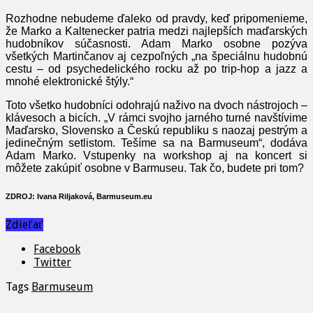
Rozhodne nebudeme ďaleko od pravdy, keď pripomenieme,
že Marko a Kaltenecker patria medzi najlepších maďarských
hudobníkov súčasnosti. Adam Marko osobne pozýva
všetkých Martinčanov aj cezpoľných „na špeciálnu hudobnú
cestu – od psychedelického rocku až po trip-hop a jazz a
mnohé elektronické štýly.“
Toto všetko hudobníci odohrajú naživo na dvoch nástrojoch –
klávesoch a bicích. „V rámci svojho jarného turné navštívime
Maďarsko, Slovensko a Českú republiku s naozaj pestrým a
jedinečným setlistom. Tešíme sa na Barmuseum“, dodáva
Adam Marko. Vstupenky na workshop aj na koncert si
môžete zakúpiť osobne v Barmuseu. Tak čo, budete pri tom?
ZDROJ: Ivana Riljaková, Barmuseum.eu
Zdieľať
Facebook
Twitter
Tags
Barmuseum