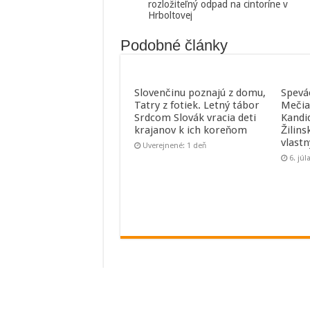
rozložiteľný odpad na cintoríne v
Hrboltovej
Podobné články
Slovenčinu poznajú z domu,
Spevá
Tatry z fotiek. Letný tábor
Mečia
Srdcom Slovák vracia deti
Kandi
krajanov k ich koreňom
Žilins
vlast
Uverejnené: 1 deň
6. júl