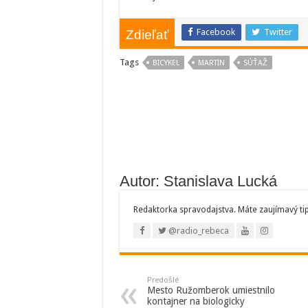
Facebook
Twitter
Zdieľať
Tags
BICYKEL
MARTIN
SÚŤAŽ
Autor: Stanislava Lucká
Redaktorka spravodajstva. Máte zaujímavý ti
@radio_rebeca
Predošlé
Mesto Ružomberok umiestnilo
kontajner na biologicky