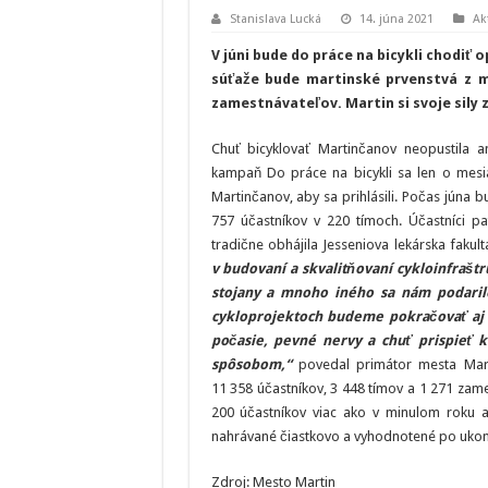
Stanislava Lucká
14. júna 2021
Ak
V júni bude do práce na bicykli chodi
súťaže bude martinské prvenstvá z m
zamestnávateľov. Martin si svoje sily 
Chuť bicyklovať Martinčanov neopustila a
kampaň Do práce na bicykli sa len o mesia
Martinčanov, aby sa prihlásili. Počas júna
757 účastníkov v 220 tímoch. Účastníci p
tradične obhájila Jesseniova lekárska fakul
v budovaní a skvalitňovaní cykloinfrašt
stojany a mnoho iného sa nám podarilo
cykloprojektoch budeme pokračovať aj
počasie, pevné nervy a chuť prispieť k
spôsobom,“
povedal primátor mesta Mart
11 358 účastníkov, 3 448 tímov a 1 271 zame
200 účastníkov viac ako v minulom roku a
nahrávané čiastkovo a vyhodnotené po ukonč
Zdroj: Mesto Martin