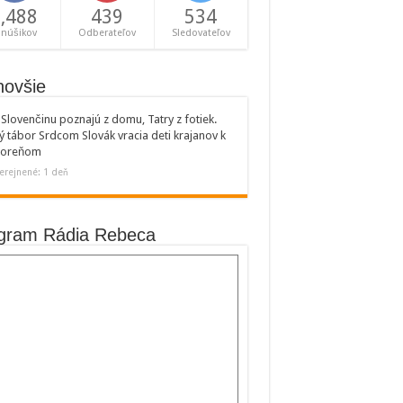
,488
439
534
anúšikov
Odberateľov
Sledovateľov
novšie
Slovenčinu poznajú z domu, Tatry z fotiek.
ý tábor Srdcom Slovák vracia deti krajanov k
 koreňom
erejnené: 1 deň
gram Rádia Rebeca