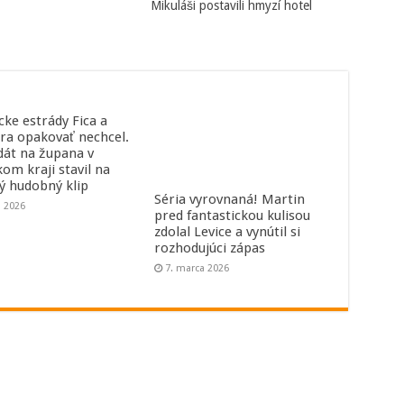
Mikuláši postavili hmyzí hotel
cke estrády Fica a
ra opakovať nechcel.
dát na župana v
kom kraji stavil na
ný hudobný klip
Séria vyrovnaná! Martin
a 2026
pred fantastickou kulisou
zdolal Levice a vynútil si
rozhodujúci zápas
7. marca 2026