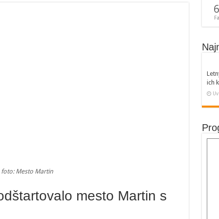
6
F
Naj
Letn
ich
Uv
Pro
foto: Mesto Martin
odštartovalo mesto Martin s