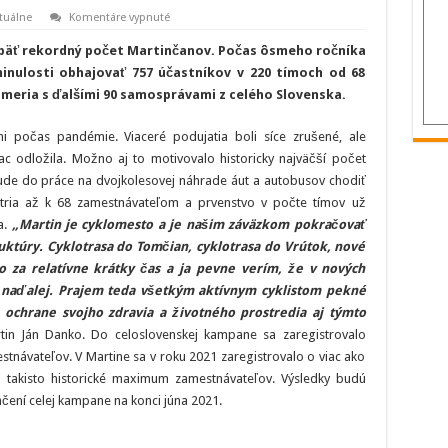
na
tuálne
Komentáre vypnuté
Do
práce
ť opäť rekordný počet Martinčanov. Počas ôsmeho ročníka
na
bicykli
inulosti obhajovať 757 účastníkov v 220 tímoch od 68
odštartovalo
zmeria s ďalšími 90 samosprávami z celého Slovenska.
mesto
Martin
s
rekordom
ni počas pandémie. Viaceré podujatia boli síce zrušené, ale
c odložila. Možno aj to motivovalo historicky najväčší počet
 bude do práce na dvojkolesovej náhrade áut a autobusov chodiť
atria až k 68 zamestnávateľom a prvenstvo v počte tímov už
ta.
„Martin je cyklomesto a je našim záväzkom pokračovať
ruktúry. Cyklotrasa do Tomčian, cyklotrasa do Vrútok, nové
 za relatívne krátky čas a ja pevne verím, že v nových
 naďalej. Prajem teda všetkým aktívnym cyklistom pekné
 ochrane svojho zdravia a životného prostredia aj týmto
in Ján Danko. Do celoslovenskej kampane sa zaregistrovalo
stnávateľov. V Martine sa v roku 2021 zaregistrovalo o viac ako
 takisto historické maximum zamestnávateľov. Výsledky budú
ení celej kampane na konci júna 2021.