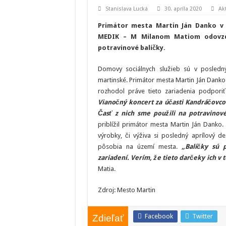
Stanislava Lucká
30. apríla 2020
Ak
Primátor mesta Martin Ján Danko v s
MEDIK – M Milanom Matiom odovzda
potravinové balíčky.
Domovy sociálnych služieb sú v posledný
martinské. Primátor mesta Martin Ján Dank
rozhodol práve tieto zariadenia podpori
Vianočný koncert za účasti Kandráčovcov
Časť z nich sme použili na potravinov
priblížil primátor mesta Martin Ján Danko.
výrobky, či výživa si posledný aprílový d
pôsobia na území mesta.
„Balíčky sú 
zariadení. Verím, že tieto darčeky ich v 
Matia.
Zdroj: Mesto Martin
Facebook
Twitter
Zdieľať