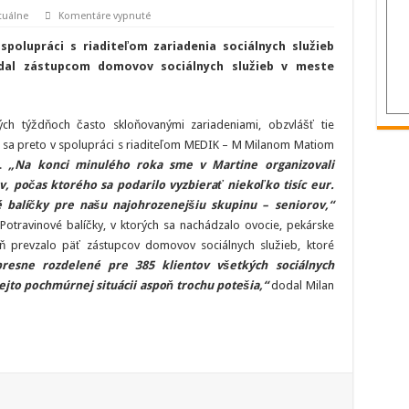
na
tuálne
Komentáre vypnuté
Domovy
sociálnych
polupráci s riaditeľom zariadenia sociálnych služieb
služieb
V
l zástupcom domovov sociálnych služieb v meste
Martine
dostali
potravinové
balíčky
ch týždňoch často skloňovanými zariadeniami, obzvlášť tie
o sa preto v spolupráci s riaditeľom MEDIK – M Milanom Matiom
ť.
„Na konci minulého roka sme v Martine organizovali
, počas ktorého sa podarilo vyzbierať niekoľko tisíc eur.
é balíčky pre našu najohrozenejšiu skupinu – seniorov,“
 Potravinové balíčky, v ktorých sa nachádzalo ovocie, pekárske
eň prevzalo päť zástupcov domovov sociálnych služieb, ktoré
presne rozdelené pre 385 klientov všetkých sociálnych
tejto pochmúrnej situácii aspoň trochu potešia,“
dodal Milan