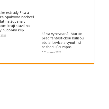
cke estrády Fica a
ra opakovať nechcel.
dát na župana v
kom kraji stavil na
ný hudobný klip
Séria vyrovnaná! Martin
a 2026
pred fantastickou kulisou
zdolal Levice a vynútil si
rozhodujúci zápas
7. marca 2026
Redakcia
R
Hudobná dramaturgia: hudba[zavináč]rebeca.sk
Inze