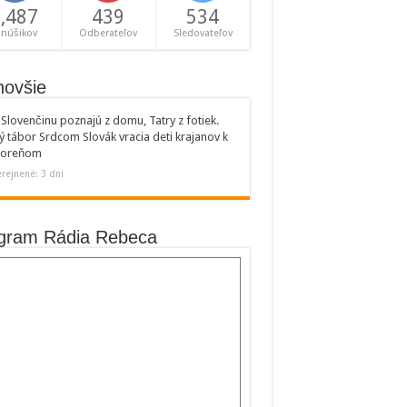
,487
439
534
anúšikov
Odberateľov
Sledovateľov
novšie
Slovenčinu poznajú z domu, Tatry z fotiek.
ý tábor Srdcom Slovák vracia deti krajanov k
 koreňom
rejnené: 3 dni
gram Rádia Rebeca