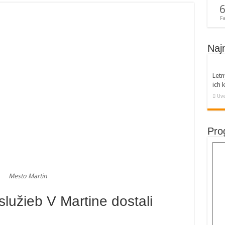
6
F
Naj
Letn
ich
Uve
Pro
Mesto Martin
lužieb V Martine dostali