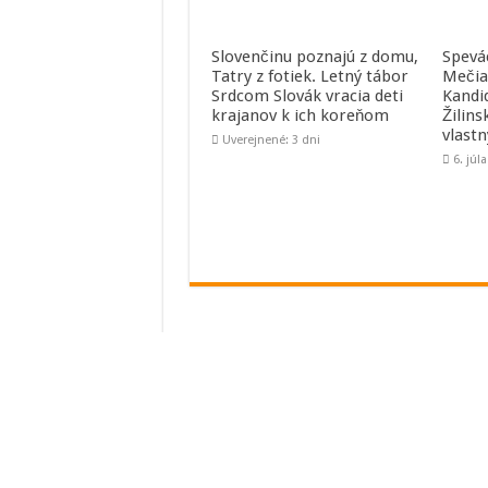
Slovenčinu poznajú z domu,
Spevá
Tatry z fotiek. Letný tábor
Mečia
Srdcom Slovák vracia deti
Kandi
krajanov k ich koreňom
Žilins
vlast
Uverejnené: 3 dni
6. júl
Kontakt
e-mail: studio[zavináč]rebeca.sk