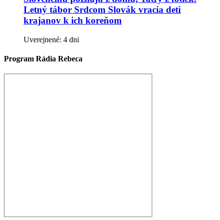
Letný tábor Srdcom Slovák vracia deti
krajanov k ich koreňom
Uverejnené: 4 dni
Program Rádia Rebeca