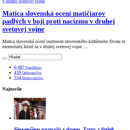
Matica slovenská ocení matičiarov
padlých v boji proti nacizmu v druhej
svetovej vojne
Matica slovenská ocení osobnosti slovenského kultúrneho života in
memoriam, ktoré sa v druhej svetovej vojne …
6,487
Fanúšikov
439
Odberateľov
534
Sledovateľov
Najnovšie
Slovenčinu poznajú z domu, Tatry z fotiek.