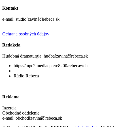
Kontakt
e-mail: studio[zavináč]rebeca.sk
Ochrana osobných údajov
Redakcia
Hudobná dramaturgia: hudba[zavináč]rebeca.sk
https://mpc2.mediacp.eu:8200/rebecaweb
Rádio Rebeca
Reklama
Inzercia:
Obchodné oddelenie
e-mail: obchod[zavináč]rebeca.sk