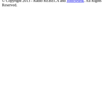
© Copyright 2013 - Radio REBECA and
JohnSedrik
. All Rights
Reserved.