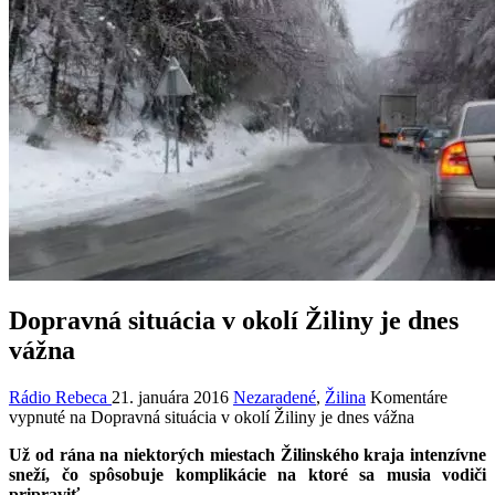
Dopravná situácia v okolí Žiliny je dnes
vážna
Rádio Rebeca
21. januára 2016
Nezaradené
,
Žilina
Komentáre
vypnuté
na Dopravná situácia v okolí Žiliny je dnes vážna
Už od rána na niektorých miestach Žilinského kraja intenzívne
sneží, čo spôsobuje komplikácie na ktoré sa musia vodiči
pripraviť.