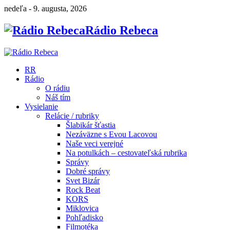
nedeľa - 9. augusta, 2026
Rádio Rebeca
RR
Rádio
O rádiu
Náš tím
Vysielanie
Relácie / rubriky
Šlabikár šťastia
Nezáväzne s Evou Lacovou
Naše veci verejné
Na potulkách – cestovateľská rubrika
Správy
Dobré správy
Svet Bizár
Rock Beat
KORS
Miklovica
Pohľadisko
Filmotéka