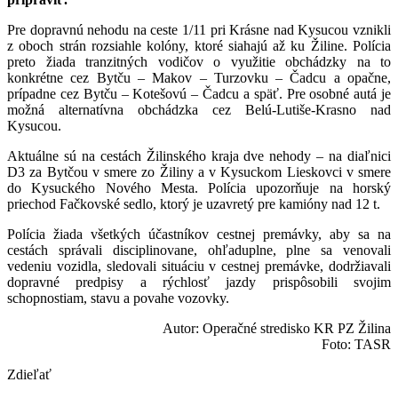
Pre dopravnú nehodu na ceste 1/11 pri Krásne nad Kysucou vznikli
z oboch strán rozsiahle kolóny, ktoré siahajú až ku Žiline. Polícia
preto žiada tranzitných vodičov o využitie obchádzky na to
konkrétne cez Bytču – Makov – Turzovku – Čadcu a opačne,
prípadne cez Bytču – Kotešovú – Čadcu a späť. Pre osobné autá je
možná alternatívna obchádzka cez Belú-Lutiše-Krasno nad
Kysucou.
Aktuálne sú na cestách Žilinského kraja dve nehody – na diaľnici
D3 za Bytčou v smere zo Žiliny a v Kysuckom Lieskovci v smere
do Kysuckého Nového Mesta. Polícia upozorňuje na horský
priechod Fačkovské sedlo, ktorý je uzavretý pre kamióny nad 12 t.
Polícia žiada všetkých účastníkov cestnej premávky, aby sa na
cestách správali disciplinovane, ohľaduplne, plne sa venovali
vedeniu vozidla, sledovali situáciu v cestnej premávke, dodržiavali
dopravné predpisy a rýchlosť jazdy prispôsobili svojim
schopnostiam, stavu a povahe vozovky.
Autor: Operačné stredisko KR PZ Žilina
Foto: TASR
Zdieľať