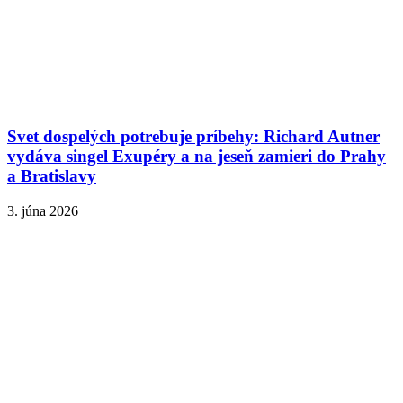
Svet dospelých potrebuje príbehy: Richard Autner
vydáva singel Exupéry a na jeseň zamieri do Prahy
a Bratislavy
3. júna 2026