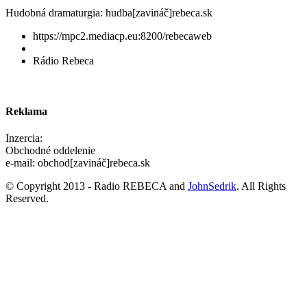
Hudobná dramaturgia: hudba[zavináč]rebeca.sk
https://mpc2.mediacp.eu:8200/rebecaweb
Rádio Rebeca
Reklama
Inzercia:
Obchodné oddelenie
e-mail: obchod[zavináč]rebeca.sk
© Copyright 2013 - Radio REBECA and
JohnSedrik
. All Rights
Reserved.