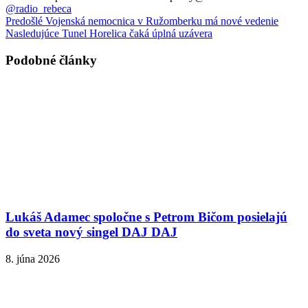
@radio_rebeca
Predošlé
Vojenská nemocnica v Ružomberku má nové vedenie
Nasledujúce
Tunel Horelica čaká úplná uzávera
Podobné články
Lukáš Adamec spoločne s Petrom Bičom posielajú
do sveta nový singel DAJ DAJ
8. júna 2026