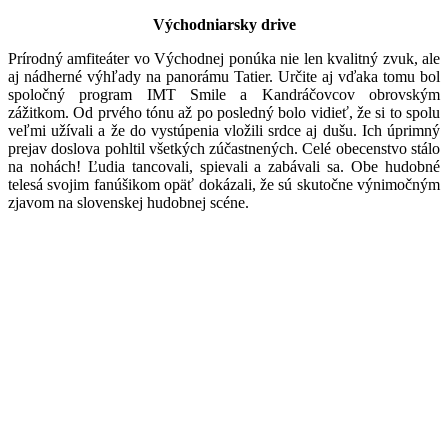
Východniarsky drive
Prírodný amfiteáter vo Východnej ponúka nie len kvalitný zvuk, ale
aj nádherné výhľady na panorámu Tatier. Určite aj vďaka tomu bol
spoločný program IMT Smile a Kandráčovcov obrovským
zážitkom. Od prvého tónu až po posledný bolo vidieť, že si to spolu
veľmi užívali a že do vystúpenia vložili srdce aj dušu. Ich úprimný
prejav doslova pohltil všetkých zúčastnených. Celé obecenstvo stálo
na nohách! Ľudia tancovali, spievali a zabávali sa. Obe hudobné
telesá svojim fanúšikom opäť dokázali, že sú skutočne výnimočným
zjavom na slovenskej hudobnej scéne.