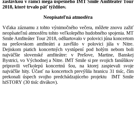
zastávkou v rámci mega úspešného IMT Smile Amfiteáter Tour
2018, ktoré trvalo päť týždňov.
Neopísateľná atmosféra
Vďaka záznamu z tohto výnimočného večera, môžete znovu zažiť
neopísateľnú atmosféru tohto veľkolepého hudobného spojenia. MT
Smile Amfiteáter Tour 2018, odštartovalo v polovici júna koncertom
na prešovskom amfiteátri a zavŕšilo v polovici júla v Nitre.
Dejiskom piatich koncertných vystúpení pod holým nebom boli
najväčšie slovenské amfiteátre: v Prešove, Martine, Banskej
Bystrici, vo Východnej a Nitre. IMT Smile si pre svojich fanúšikov
pripravili veľkolepú koncertnú šou, na ktorej zaspievali svoje
najväčšie hity. Účasť na koncertoch prevýšila hranicu 31 tisíc, čím
prekonali úspech svojho predchádzajúceho projektu IMT Smile
hiSTORY (30 tisíc divákov).