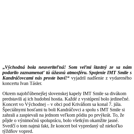
„
Východná bola neuveriteľná! Som veľmi štastný ze sa nám
podarilo zaznamenať tú úžasnú atmosféru. Spojenie IMT Smile s
Kandráčovcami nás proste baví!“
vyjadril nadšenie z vydareného
koncertu Ivan Tásler.
Okrem najobľúbenejšej slovenskej kapely IMT Smile sa divákom
predstavili aj ich hudobní hostia. Každé z vystúpení bolo jedinečné.
Koncert vo Východnej – v obci pod Kriváňom sa konal 7. júla.
Špeciálnymi hosťami tu boli Kandráčovci a spolu s IMT Smile si
zahrali a zaspievali na jednom veľkom pódiu po prvýkrát. To, že
pôjde o výnimočnú spoluprácu, bolo všetkým okamžite jasné.
Svedčí o tom najmä fakt, že koncert bol vypredaný už niekoľko
týždňov vopred.