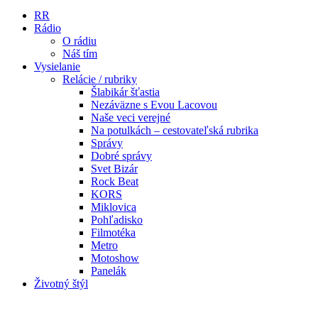
RR
Rádio
O rádiu
Náš tím
Vysielanie
Relácie / rubriky
Šlabikár šťastia
Nezáväzne s Evou Lacovou
Naše veci verejné
Na potulkách – cestovateľská rubrika
Správy
Dobré správy
Svet Bizár
Rock Beat
KORS
Miklovica
Pohľadisko
Filmotéka
Metro
Motoshow
Panelák
Životný štýl