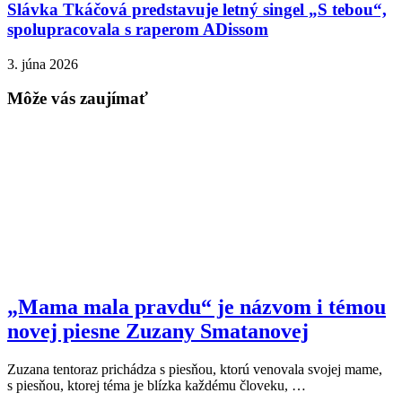
Slávka Tkáčová predstavuje letný singel „S tebou“,
spolupracovala s raperom ADissom
3. júna 2026
Môže vás zaujímať
„Mama mala pravdu“ je názvom i témou
novej piesne Zuzany Smatanovej
Zuzana tentoraz prichádza s piesňou, ktorú venovala svojej mame,
s piesňou, ktorej téma je blízka každému človeku, …