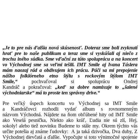
„Je to pre nás ďalšia nová skúsenosť. Doteraz sme boli zvyknutí
hrať pre to naše publikum a teraz sme si vyskúšali aj niečo z
trochu iného súdka. Sme vďační za túto spoluprácu a na koncert
vo Východnej sme sa veľmi tešili. IMT Smile aj Ivana Táslera
mám naozaj rád a obdivujem ich prácu. Páči sa mi prepojenie
nášho folklórneho etno štýlu s rockovým štýlom IMT
Smile,“
pochvaľoval si spoluprácu Ondrej
Kandráč a pokračoval:
„keď sa dobre namixuje to „šalené
východniarske“ má to proste ten správny drive.“
Pre veľký úspech koncertu vo Východnej sa IMT Smile
a Kandráčovci rozhodli vydať album s rovnomenným
názvom Východná. Nájdete na ňom obľúbené hity od IMT Smile
ako Veselá pesnička, Niekto ako kráľ, Ľudia nie sú zlí, Hej,
sokoly! alebo tiež novinku Budeme to stále my. Okrem týchto vás
určite potešia aj známe ľudovky: A ja taká dzivočka, Dva duby, Z
Východnej dievčatá a ďalšie. Vypočujte si toto výnimočné spojenie