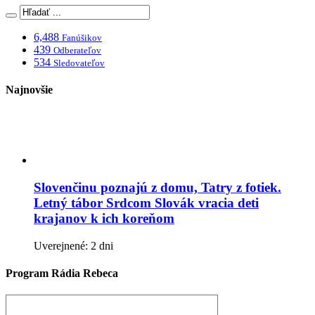
6,488
Fanúšikov
439
Odberateľov
534
Sledovateľov
Najnovšie
Slovenčinu poznajú z domu, Tatry z fotiek.
Letný tábor Srdcom Slovák vracia deti
krajanov k ich koreňom
Uverejnené: 2 dni
Program Rádia Rebeca