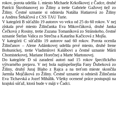
rokov, porota udelila 1. miesto Michaele Krkoškovej z Čadce, druhé
Patrícii Škrobianovej zo Žiliny a tretie Gabriele Gažovej tiež zo
Žiliny. Čestné uznanie si odniesla Natália Hatiarová zo Žiliny
a Andrea Štrkáčová z CSS TAU Turie.
V kategórii B súťažilo 19 autorov vo veku od 25 do 60 rokov. V nej
získala prvé miesto Žilinčanka Eva Mikovčáková, druhé Janka
Čečková z Rosiny, tretie Zuzana Tomaníková zo Stránskeho, čestné
uznanie Štefan Valica zo Strečna a Katarína Kačicová z Mojša.
V kategórii C súťažilo 19 autorov nad 60 rokov. Porota ocenila
Žilinčanov – Alene Adámkovej udelila prvé miesto, druhé Irene
Bohunickej, tretie Vladimírovi Kalábovi a čestné uznanie Márii
Chomistekovej, Mariane Horečnej a Marte Martonovej.
Do kategórie D sú zaradení autori nad 15 rokov špecifického
výtvarného prejavu. V nej bola najúspešnejšia Fany Ďubeková zo
Žiliny, druhý Juraj Blaho z Rajca a na treťom mieste skončila
Jarmila Mojčáková zo Žiliny. Čestné uznanie si odniesli Žilinčania
Eva Tichavská a Jozef Mihálik. Všetky ocenené práce postupujú na
krajskú súťaž, ktorá bude v máji v Čadci.