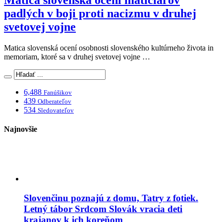
padlých v boji proti nacizmu v druhej
svetovej vojne
Matica slovenská ocení osobnosti slovenského kultúrneho života in
memoriam, ktoré sa v druhej svetovej vojne …
6,488
Fanúšikov
439
Odberateľov
534
Sledovateľov
Najnovšie
Slovenčinu poznajú z domu, Tatry z fotiek.
Letný tábor Srdcom Slovák vracia deti
krajanov k ich koreňom