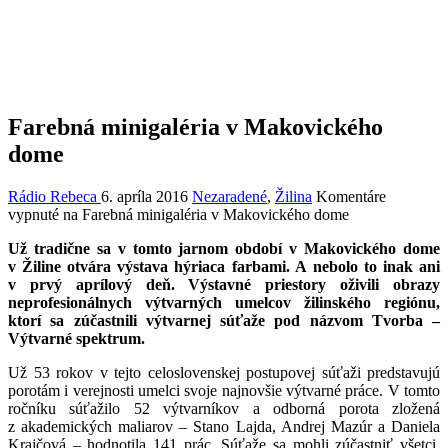
Farebná minigaléria v Makovického
dome
Rádio Rebeca
6. apríla 2016
Nezaradené
,
Žilina
Komentáre
vypnuté
na Farebná minigaléria v Makovického dome
Už tradične sa v tomto jarnom období v Makovického dome
v Žiline otvára výstava hýriaca farbami. A nebolo to inak ani
v prvý aprílový deň. Výstavné priestory oživili obrazy
neprofesionálnych výtvarných umelcov žilinského regiónu,
ktorí sa zúčastnili výtvarnej súťaže pod názvom Tvorba –
Výtvarné spektrum.
Už 53 rokov v tejto celoslovenskej postupovej súťaži predstavujú
porotám i verejnosti umelci svoje najnovšie výtvarné práce. V tomto
ročníku súťažilo 52 výtvarníkov a odborná porota zložená
z akademických maliarov – Stano Lajda, Andrej Mazúr a Daniela
Krajčová – hodnotila 141 prác. Súťaže sa mohli zúčastniť všetci,