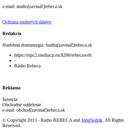
e-mail: studio[zavináč]rebeca.sk
Ochrana osobných údajov
Redakcia
Hudobná dramaturgia: hudba[zavináč]rebeca.sk
https://mpc2.mediacp.eu:8200/rebecaweb
Rádio Rebeca
Reklama
Inzercia:
Obchodné oddelenie
e-mail: obchod[zavináč]rebeca.sk
© Copyright 2013 - Radio REBECA and
JohnSedrik
. All Rights
Reserved.