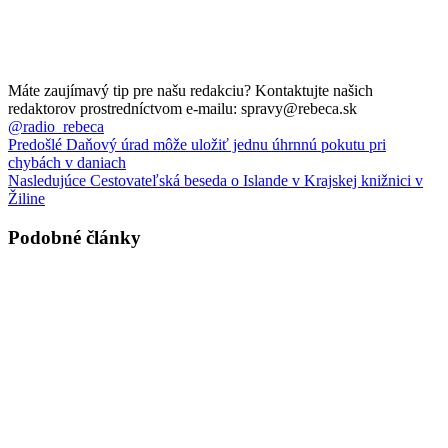
Máte zaujímavý tip pre našu redakciu? Kontaktujte našich
redaktorov prostredníctvom e-mailu: spravy@rebeca.sk
@radio_rebeca
Predošlé
Daňový úrad môže uložiť jednu úhrnnú pokutu pri
chybách v daniach
Nasledujúce
Cestovateľská beseda o Islande v Krajskej knižnici v
Žiline
Podobné články