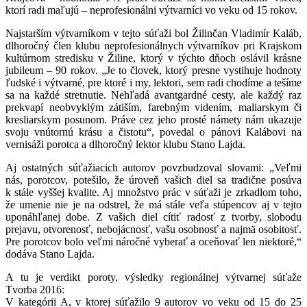
ktorí radi maľujú – neprofesionálni výtvarníci vo veku od 15 rokov.
Najstarším výtvarníkom v tejto súťaži bol Žilinčan Vladimír Kaláb,
dlhoročný člen klubu neprofesionálnych výtvarníkov pri Krajskom
kultúrnom stredisku v Žiline, ktorý v týchto dňoch oslávil krásne
jubileum – 90 rokov. „Je to človek, ktorý presne vystihuje hodnoty
ľudské i výtvarné, pre ktoré i my, lektori, sem radi chodíme a tešíme
sa na každé stretnutie. Nehľadá avantgardné cesty, ale každý raz
prekvapí neobvyklým zátiším, farebným videním, maliarskym či
kresliarskym posunom. Práve cez jeho prosté námety nám ukazuje
svoju vnútornú krásu a čistotu“, povedal o pánovi Kalábovi na
vernisáži porotca a dlhoročný lektor klubu Stano Lajda.
Aj ostatných súťažiacich autorov povzbudzoval slovami: „Veľmi
nás, porotcov, potešilo, že úroveň vašich diel sa tradične posúva
k stále vyššej kvalite. Aj množstvo prác v súťaži je zrkadlom toho,
že umenie nie je na odstrel, že má stále veľa stúpencov aj v tejto
uponáhľanej dobe. Z vašich diel cítiť radosť z tvorby, slobodu
prejavu, otvorenosť, nebojácnosť, vašu osobnosť a najmä osobitosť.
Pre porotcov bolo veľmi náročné vyberať a oceňovať len niektoré,“
dodáva Stano Lajda.
A tu je verdikt poroty, výsledky regionálnej výtvarnej súťaže
Tvorba 2016:
V kategórii A, v ktorej súťažilo 9 autorov vo veku od 15 do 25