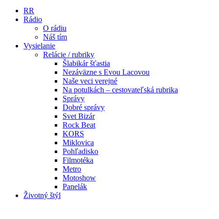
RR
Rádio
O rádiu
Náš tím
Vysielanie
Relácie / rubriky
Šlabikár šťastia
Nezáväzne s Evou Lacovou
Naše veci verejné
Na potulkách – cestovateľská rubrika
Správy
Dobré správy
Svet Bizár
Rock Beat
KORS
Miklovica
Pohľadisko
Filmotéka
Metro
Motoshow
Panelák
Životný štýl