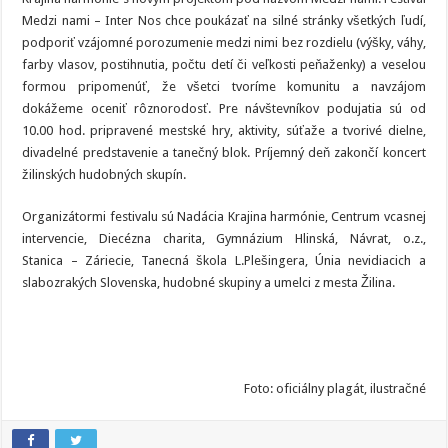
Žiline
Medzi nami – Inter Nos chce poukázať na silné stránky všetkých ľudí,
podporiť vzájomné porozumenie medzi nimi bez rozdielu (výšky, váhy,
farby vlasov, postihnutia, počtu detí či veľkosti peňaženky) a veselou
formou pripomenúť, že všetci tvoríme komunitu a navzájom
dokážeme oceniť rôznorodosť. Pre návštevníkov podujatia sú od
10.00 hod. pripravené mestské hry, aktivity, súťaže a tvorivé dielne,
divadelné predstavenie a tanečný blok. Príjemný deň zakončí koncert
žilinských hudobných skupín.
Organizátormi festivalu sú Nadácia Krajina harmónie, Centrum vcasnej
intervencie, Diecézna charita, Gymnázium Hlinská, Návrat, o.z.,
Stanica – Záriecie, Tanecná škola L.Plešingera, Únia nevidiacich a
slabozrakých Slovenska, hudobné skupiny a umelci z mesta Žilina.
Foto: oficiálny plagát, ilustračné