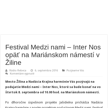
Festival Medzi nami – Inter Nos
opäť na Mariánskom námestí v
Žiline
Rádio Rebeca
6. septembra 2016
Pozývame Vás
na
Komentáre vypnuté
Festival
Medzi
Mesto Žilina a Nadácia Krajina harmónie Vás pozývajú na
nami
–
podujatie Medzi nami – Inter Nos, ktoré sa bude konať na vo
Inter
štvrtok 8. septembra od 10.00 hod. na Mariánskom námestí.
Nos
opäť
na
Mariánskom
Po dlhoročne úspešnom projekte Jašidielna prichádza Nadácia
námestí
Krajina harmónie s novým projektom pod názvom Medzi nami. Festival
v