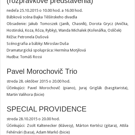
(rozprávkové predstavenia)
nedeľa 25.10.2015 o 10.00 hod. a 16.00 hod.
Bábková scéna Bajka Těšínskeho divadla
Obsadenie: Jakub Tomoszek (Janík, Chasník), Dorota Grycz (Anička,
Hostinská, Koza, Róza, Rybky), Wanda Michalek (Kořenářka, Oslíček)
Réžia: Petronela Dušová
Scénografia a bábky: Miroslav Duša
Dramaturgická spolupráca: Hermína Motýlová
Hudba: Tomáš Rossi
Pavel Morochovič Trio
streda 28. október 2015 o 20.00 hod.
Účinkujúci: Pavel Morochovič (piano), Juraj Griglák (basgitarista),
Martin Valihora (bicie)
SPECIAL PROVIDENCE
streda 28.10.2015 o 20.00 hod.
Účinkujúci: Zsolt Kaltenecker (klávesy), Márton Kertész (gitara), Attila
Fehérvári (basa), Adam Markó (bicie)