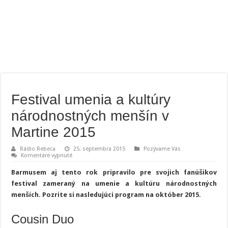
Festival umenia a kultúry
národnostných menšín v
Martine 2015
Rádio Rebeca
25. septembra 2015
Pozývame Vás
na
Komentáre vypnuté
Festival
umenia
Barmusem aj tento rok pripravilo pre svojich fanúšikov
a
kultúry
festival zameraný na umenie a kultúru národnostných
národnostných
menších. Pozrite si nasledujúci program na október 2015.
menšín
v
Martine
2015
Cousin Duo