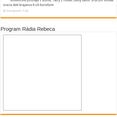
Slovenčinu poznajú z domu, Tatry z fotiek. Letný tábor Srdcom Slovák
vracia deti krajanov k ich koreňom
Uverejnené: 3 dni
Program Rádia Rebeca