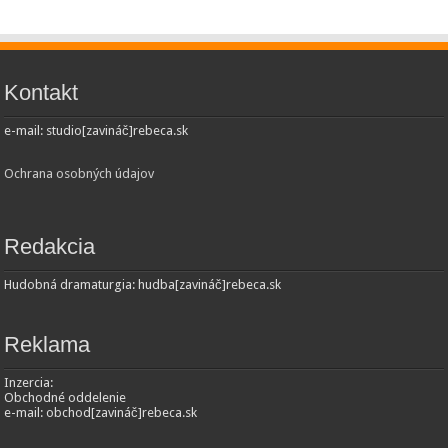
Kontakt
e-mail: studio[zavináč]rebeca.sk
Ochrana osobných údajov
Redakcia
Hudobná dramaturgia: hudba[zavináč]rebeca.sk
Reklama
Inzercia:
Obchodné oddelenie
e-mail: obchod[zavináč]rebeca.sk