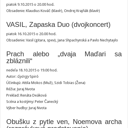
piatok 9.10.2015 o 20.00 hod.
Obsadenie: Klaudius Kováč (klavír), Ondrej Krajňák (klavír)
VASIL, Zapaska Duo (dvojkoncert)
piatok 16.10.2015 o 20.00 hod.
Obsadenie: Vasil (gitara, spev), Jana Shpachynská a Pavlo Nechytaylo
Prach alebo „dvaja Maďari sa
zbláznili“
nedeľa 18.10.2015 o 19.00 hod.
Autor:
György
Spiró
Účinkujú: Attila Mokos (Muž), Szidi Tobias (Žena)
Réžia: Juraj Nvota
Preklad: Renáta Deáková
Scéna a kostýmy: Peter Čanecký
Výber hudby: Juraj Nvota
Obušku z pytle ven, Noemova archa