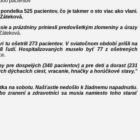
 500 pacientov
ondelka 525 pacientov, čo je takmer o sto viac ako vlani.
 Záteková.
sie a prázdniny priniesli predovšetkým zlomeniny a úrazy
 Záteková.
ri tu ošetrili 273 pacientov. V sviatočnom období prišli na
08 ľudí. Hospitalizovaných muselo byť 77 z ošetrených
ce.
y pre dospelých (340 pacientov) a pre deti a dorast (231
ných dýchacích ciest, vracanie, hnačky a horúčkové stavy,“
piatka na sobotu. Našťastie nedošlo k žiadnemu napadnutiu.
bo zranení a zdravotníci sa musia namiesto toho starať