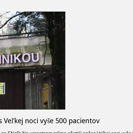
 Veľkej noci vyše 500 pacientov