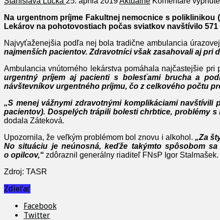
Stanislava Lucká
25. apríla 2019
Aktuálne
Komentáre vypnuté
Na urgentnom príjme Fakultnej nemocnice s poliklinikou (
Lekárov na pohotovostiach počas sviatkov navštívilo 57
Najvyťaženejšia podľa nej bola tradične ambulancia úrazovej ch
najmenších pacientov. Zdravotníci však zasahovali aj pri 
Ambulancia vnútorného lekárstva pomáhala najčastejšie pri
urgentný príjem aj pacienti s bolesťami brucha a pod
návštevníkov urgentného príjmu, čo z celkového počtu pr
„S menej vážnymi zdravotnými komplikáciami navštívili p
pacientov). Dospelých trápili bolesti chrbtice, problémy 
dodala Záteková.
Upozornila, že veľkým problémom bol znovu i alkohol.
„Za št
No situáciu je neúnosná, keďže takýmto spôsobom sa pr
o opilcov,“
zdôraznil generálny riaditeľ FNsP Igor Stalmašek.
Zdroj: TASR
Zdieľať
Facebook
Twitter