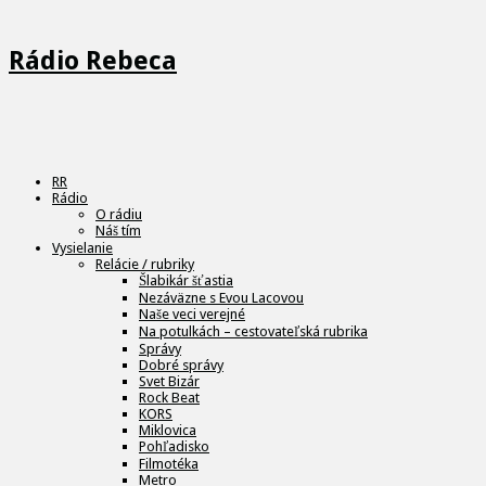
Rádio Rebeca
RR
Rádio
O rádiu
Náš tím
Vysielanie
Relácie / rubriky
Šlabikár šťastia
Nezáväzne s Evou Lacovou
Naše veci verejné
Na potulkách – cestovateľská rubrika
Správy
Dobré správy
Svet Bizár
Rock Beat
KORS
Miklovica
Pohľadisko
Filmotéka
Metro