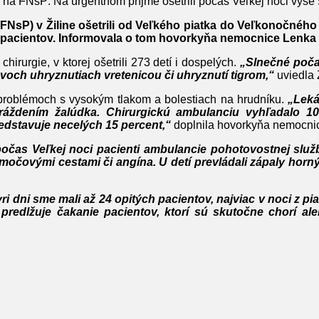
na FNsP: Na urgentnom príjme ošetrili počas Veľkej noci vyše
FNsP) v Žiline ošetrili od Veľkého piatka do Veľkonočného p
1 pacientov. Informovala o tom hovorkyňa nemocnice Lenka
irurgie, v ktorej ošetrili 273 detí i dospelých.
„Slnečné poča
dvoch uhryznutiach vretenicou či uhryznutí tigrom,“
uviedla
 problémoch s vysokým tlakom a bolestiach na hrudníku.
„Leká
ráždením žalúdka. Chirurgickú ambulanciu vyhľadalo 1
edstavuje necelých 15 percent,“
doplnila hovorkyňa nemocni
očas Veľkej noci pacienti ambulancie pohotovostnej služb
s močovými cestami či angína. U detí prevládali zápaly hor
yri dni sme mali až 24 opitých pacientov, najviac v noci z 
edlžuje čakanie pacientov, ktorí sú skutočne chorí ale