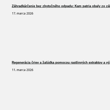
Záhradkárčenie bez zbytočného odpadu: Kam patria obaly zo zá
17. marca 2026
Regenerácia čriev a žalúdka pomocou rastlinných extraktov a vý
11. marca 2026