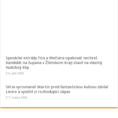
Spevácke estrády Fica a Mečiara opakovať nechcel.
Kandidát na župana v Žilinskom kraji stavil na vlastný
hudobný klip
6. júla 2026
Séria vyrovnaná! Martin pred fantastickou kulisou zdolal
Levice a vynútil si rozhodujúci zápas
7. marca 2026