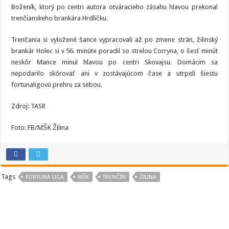
Boženík, ktorý po centri autora otváracieho zásahu hlavou prekonal
trenčianskeho brankára Hrdličku.
Trenčania si vyložené šance vypracovali až po zmene strán, žilinský
brankár Holec si v 56. minúte poradil so strelou Corryna, o šesť minút
neskôr Mance minul hlavou po centri Skovajsu. Domácim sa
nepodarilo skórovať ani v zostávajúcom čase a utrpeli šiestu
fortunaligovú prehru za sebou.
Zdroj: TASR
Foto: FB/MŠK Žilina
Tags
FORTUNA LIGA
MŠK
TRENČÍN
ŽILINA