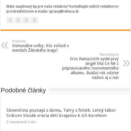
Máte zaujímavý tip pre našu redakciu? Kontaktujte našich redaktorov
prostredníctvom e-mailu: spravy@rebeca.sk
Predošlé
Komunálne voľby: Kto zvíťazil v
mestách Žilinského kraja?
Nasledujúce
Eros Ramazzotti vydal prvý
singel Vita Ce Nè z
pripravovaného rovnomenného
albumu. Budúci rok odznie
naživo aj u nás
Podobné články
Slovenčinu poznajú z domu, Tatry z fotiek. Letný tábor
Srdcom Slovák vracia deti krajanov k ich koreňom
Uverejnené: 2 dni