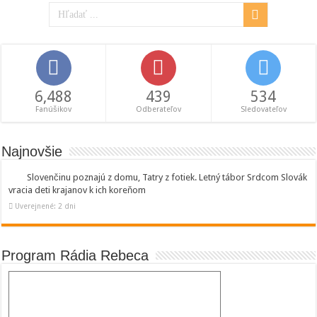
6,488
439
534
Fanúšikov
Odberateľov
Sledovateľov
Najnovšie
Slovenčinu poznajú z domu, Tatry z fotiek. Letný tábor Srdcom Slovák
vracia deti krajanov k ich koreňom
Uverejnené: 2 dni
Program Rádia Rebeca