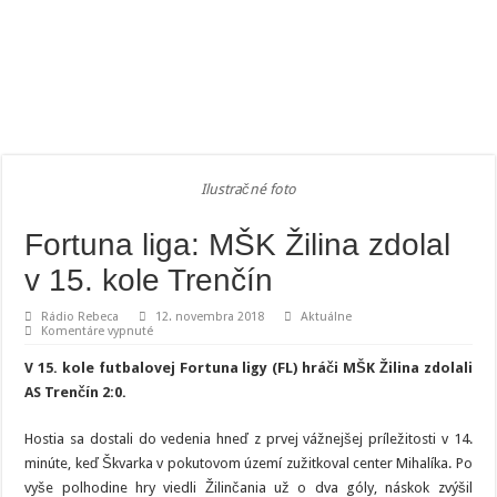
Ilustračné foto
Fortuna liga: MŠK Žilina zdolal
v 15. kole Trenčín
Rádio Rebeca
12. novembra 2018
Aktuálne
na
Komentáre vypnuté
Fortuna
liga:
V 15. kole futbalovej Fortuna ligy (FL) hráči MŠK Žilina zdolali
MŠK
Žilina
AS Trenčín 2:0.
zdolal
v
15.
Hostia sa dostali do vedenia hneď z prvej vážnejšej príležitosti v 14.
kole
Trenčín
minúte, keď Škvarka v pokutovom území zužitkoval center Mihalíka. Po
vyše polhodine hry viedli Žilinčania už o dva góly, náskok zvýšil