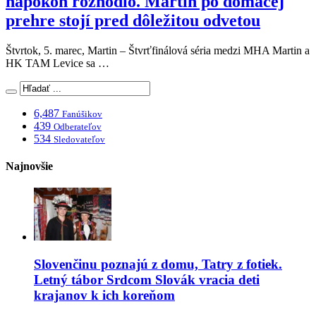
napokon rozhodlo. Martin po domácej
prehre stojí pred dôležitou odvetou
Štvrtok, 5. marec, Martin – Štvrťfinálová séria medzi MHA Martin a
HK TAM Levice sa …
6,487
Fanúšikov
439
Odberateľov
534
Sledovateľov
Najnovšie
Slovenčinu poznajú z domu, Tatry z fotiek.
Letný tábor Srdcom Slovák vracia deti
krajanov k ich koreňom