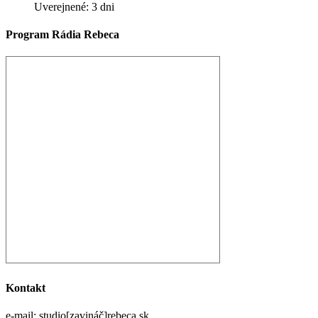
Uverejnené: 3 dni
Program Rádia Rebeca
Kontakt
e-mail: studio[zavináč]rebeca.sk