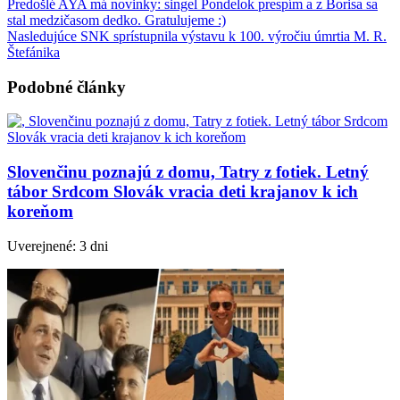
Predošlé
AYA má novinky: singel Pondelok prespím a z Borisa sa
stal medzičasom dedko. Gratulujeme :)
Nasledujúce
SNK sprístupnila výstavu k 100. výročiu úmrtia M. R.
Štefánika
Podobné články
Slovenčinu poznajú z domu, Tatry z fotiek. Letný
tábor Srdcom Slovák vracia deti krajanov k ich
koreňom
Uverejnené: 3 dni