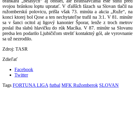
brankára „belasých“ aj obišiel, ale Bratislavčania ešte stihli pred
svojou bránkou loptu upratať. V ďalších fázach sa Slovan tlačil na
ružomberskú polovicu, prišla však 73. minúta a akcia „Ruže“, na
konci ktorej bol Qose a ten nechytateľne trafil na 3:1. V 81. minúte
sa v šanci ocitol aj ligový kanonier Šporar, lenže z troch metrov
poslal iba slabú hlavičku do rúk Macíka. V 87. minúte sa Slovanu
predsa len podarilo Ljubičičom streliť kontaktný gól, ale vyrovnanie
sa už nezrodilo.
Zdroj: TASR
Zdieľať
Facebook
Twitter
Tags
FORTUNA LIGA
futbal
MFK Ružomberok
SLOVAN