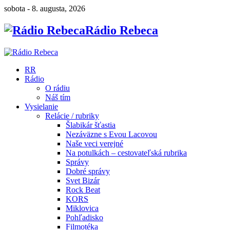
sobota - 8. augusta, 2026
Rádio Rebeca
RR
Rádio
O rádiu
Náš tím
Vysielanie
Relácie / rubriky
Šlabikár šťastia
Nezáväzne s Evou Lacovou
Naše veci verejné
Na potulkách – cestovateľská rubrika
Správy
Dobré správy
Svet Bizár
Rock Beat
KORS
Miklovica
Pohľadisko
Filmotéka