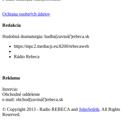
Ochrana osobných údajov
Redakcia
Hudobná dramaturgia: hudba[zavináč]rebeca.sk
https://mpc2.mediacp.eu:8200/rebecaweb
Rádio Rebeca
Reklama
Inzercia:
Obchodné oddelenie
e-mail: obchod[zavináč]rebeca.sk
© Copyright 2013 - Radio REBECA and
JohnSedrik
. All Rights
Reserved.