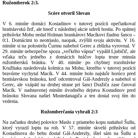
Ružomberok 2:3.
Scóre otvoril Slovan
V 6. minúte domáci Kostadinov v tutovej pozícii opečiatkoval
bratislavskú žrď, ale hneď z následnej akcie udreli hostia. Po spätnej
prihrávke Mohu nedal Holman brankárovi Macíkovi žiadnu šancu –
0:1. Domácimi to neotriaslo, naopak, zvýšili svoju aktivitu. V 16.
minúte si na polostrelu Čurmu nabehol Gerec a zblízka vyrovnal. V
29. minúte nebezpečne spoza „veľkého vápna“ vypálil Ljubičič, ale
vďaka teču jedného z domácich hráčov lopta tesne minula
ružomberskú bránku. V 40. minúte po chybnej rozohrávke
Kružliaka nasledovala kolmica na Mohu, ktorého v tutovej pozícii
bravúrne vychytal Macík. V 44. minúte bolo najskôr horúco pred
bratislavskou bránoku, keď odcentroval Gál-Andrezly a nabehol si
Gerec, ale vzápätí na druhej strane pri šanci Dražiča zase čaroval
Macík. V nadstavenej minúte úvodného dejstva Kostadinov pred
bránoku Slovana našiel Mustedanagiča a ten dostal svoj tím do
vedenia.
Ružomberčania vyhrali 2:3
Na začiatku druhej polovice Maslo z priameho kopu natiahol Šullu,
ktorý vyrazil loptu na roh. V 57. minúte skvelú prihrávku od
Kostadinova do behu dostal Gál-Andrezly, išiel sám na Šullu a