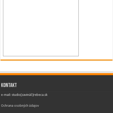
Kontakt
e-mail: studio[zavináč]rebeca.sk
Ochrana osobných údajov