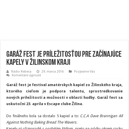
Garáž fest je príležitosťou pre začínajúce
kapely v Žilinskom kraji
Rádio Rebeca
29. marca 2016
Pozývame Vás
na
Komentáre vypnuté
Garáž
fest
Garáž fest je festival amatérskych kapiel zo Žilinského kraja,
je
príležitosťou
ktorého cieľom je podpora talentu, sprostredkovanie
pre
nových príležitostí a možností v oblastí hudby. Garáž fest sa
začínajúce
kapely
uskutoční 23. apríla v Escape clube Žilina.
v
Žilinskom
kraji
Do finálneho kola sa dostalo 5 kapiel a to:
C.C.A Dave Brannigan All
Against Nothing Baking Bread The Wavers.
Kapely sú rôznorodé s osobitým štýlom, preto na pódiu okrem rocku