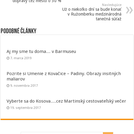
dopravy cez mesto o 30 %
Nasledujúce
Už o niekoľko dní sa bude konať
v Ružomberku medzinárodná
tanečná súťaž
Podobné články
Aj my sme tu doma… v Barmuseu
7. marca 2019
Pozrite si Umenie z Kovačice – Padiny. Obrazy insitných
maliarov
9. novembra 2017
Vyberte sa do Kosova….cez Martinský cestovateľský večer
19. septembra 2017