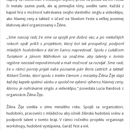
či metalu zaznie punk, ale aj jemnejšie tóny, uvidíte sami. Každá z
kapiel hrá o možnosť nahrávania svojho vlastného singlu a videoklipu,
ako hlavnej ceny a taktiež o účasť na Skvelom Feste a veľkej jesennej
klubovej akcií organizovanej v Žiline.
„Sme naozaj radi, že sme sa spojili pre dobrú vec, a po niekoľkých
rokoch opäť prišli s projektom, ktorý bol tak prospešný, podporil
mladých hudobníkov a dal im šancu napredovať. Spolu s Lukášom
Turiakom a Jánom Máhrikom sa snažíme, aby talenty v tomto
regióne neostali nepovšimnuté a mali možnosť sa rozvíjať. Sme radi,
že v rámci poroty prijali naše pozvanie pán Boris Lettrich a taktiež
Róbert Šimko, ktorí spolu s tretím členom z iniciatívy Žilina Žije dajú
každej kapele spätnú väzbu a spoločne vyberú výhercu hlavnej ceny,
ktorou je nahrávanie singlu a videoklipu,“
povedala Lucia Randová z
organizácie Žilina Žije.
Žilina Žije vznikla v zime minulého roku. Spojili sa organizátori,
hudobníci, pracovníci s mládežou aby oživili žilinskú hudobnú scénu a
podporili talent v tomto kraji. V rámci ročného projektu organizuje
workshopy, hudobné vystúpenia, Garáž fest a iné.