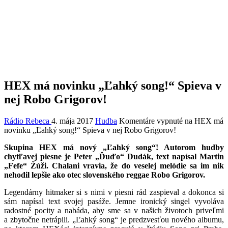
HEX má novinku „Ľahký song!“ Spieva v
nej Robo Grigorov!
Rádio Rebeca
4. mája 2017
Hudba
Komentáre vypnuté
na HEX má
novinku „Ľahký song!“ Spieva v nej Robo Grigorov!
Skupina HEX má nový „Ľahký song“! Autorom hudby
chytľavej piesne je Peter „Ďuďo“ Dudák, text napísal Martin
„Fefe“ Žúži. Chalani vravia, že do veselej melódie sa im nik
nehodil lepšie ako otec slovenského reggae Robo Grigorov.
Legendárny hitmaker si s nimi v piesni rád zaspieval a dokonca si
sám napísal text svojej pasáže. Jemne ironický singel vyvoláva
radostné pocity a nabáda, aby sme sa v našich životoch priveľmi
a zbytočne netrápili. „Ľahký song“ je predzvesťou nového albumu,