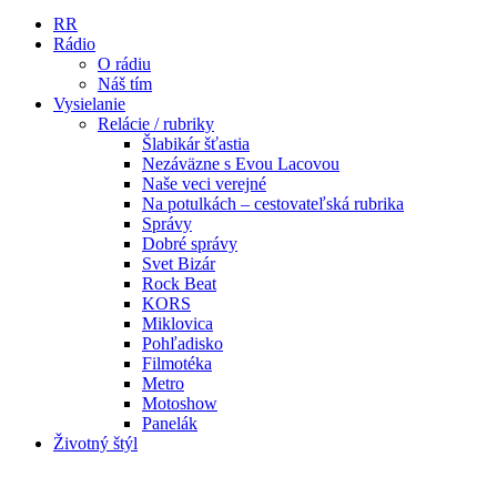
RR
Rádio
O rádiu
Náš tím
Vysielanie
Relácie / rubriky
Šlabikár šťastia
Nezáväzne s Evou Lacovou
Naše veci verejné
Na potulkách – cestovateľská rubrika
Správy
Dobré správy
Svet Bizár
Rock Beat
KORS
Miklovica
Pohľadisko
Filmotéka
Metro
Motoshow
Panelák
Životný štýl