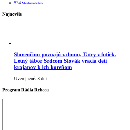
534
Sledovateľov
Najnovšie
Slovenčinu poznajú z domu, Tatry z fotiek.
Letný tábor Srdcom Slovák vracia deti
krajanov k ich koreňom
Uverejnené: 3 dni
Program Rádia Rebeca