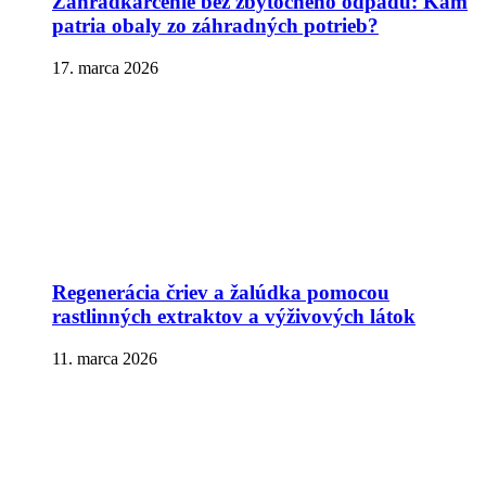
Záhradkárčenie bez zbytočného odpadu: Kam
patria obaly zo záhradných potrieb?
17. marca 2026
Regenerácia čriev a žalúdka pomocou
rastlinných extraktov a výživových látok
11. marca 2026