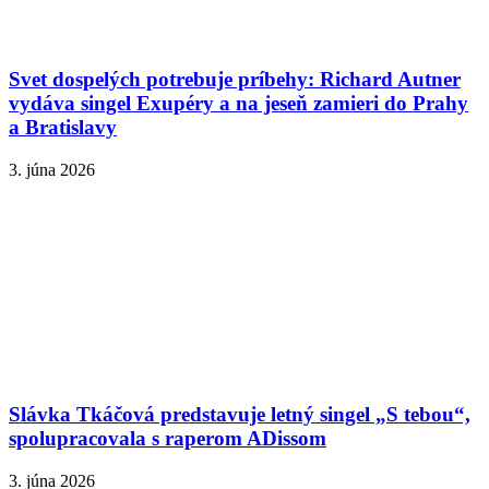
Svet dospelých potrebuje príbehy: Richard Autner
vydáva singel Exupéry a na jeseň zamieri do Prahy
a Bratislavy
3. júna 2026
Slávka Tkáčová predstavuje letný singel „S tebou“,
spolupracovala s raperom ADissom
3. júna 2026