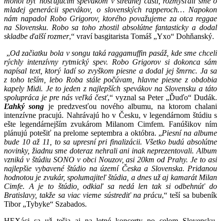
mohol byť hosťujúcim spevákom v strednej časti, rozmýšľali sme o
mladej generácii spevákov, o slovenských rapperoch… Napokon
nám napadol Robo Grigorov, ktorého považujeme za otca reggae
na Slovensku. Robo sa toho zhostil absolútne fantasticky a dodal
skladbe ďalší rozmer
,“ vraví basgitarista Tomáš „Yxo“ Dohňanský.
„
Od začiatku bola v songu taká raggamuffin pasáž, kde sme chceli
rýchly intenzívny rytmický spev. Robo Grigorov si dokonca sám
napísal text, ktorý ladí so zvyškom piesne a dodal jej šmrnc. Ja sa
z toho teším, lebo Roba stále počúvam, hlavne piesne z obdobia
kapely Midi. Je to jeden z najlepších spevákov na Slovensku a táto
spolupráca je pre nás veľká česť
,“ vyznal sa Peter „Ďuďo“ Dudák.
Ľahký song
je predzvesťou nového albumu, na ktorom chalani
intenzívne pracujú. Nahrávajú ho v Česku, v legendárnom štúdiu s
ešte legendárnejším zvukárom Milanom Cimfem. Fanúšikov ním
plánujú potešiť na prelome septembra a októbra. „
Piesní na albume
bude 10 až 11, to sa upresní pri finalizácii. Všetko budú absolútne
novinky, žiadnu sme doteraz nehrali ani inak neprezentovali. Album
vzniká v štúdiu SONO v obci Nouzov, asi 20km od Prahy. Je to asi
najlepšie vybavené štúdio na území Česka a Slovenska. Pridanou
hodnotou je zvukár, spolumajiteľ štúdia, a dnes už aj kamarát Milan
Cimfe. A je to štúdio, odkiaľ sa nedá len tak si odbehnúť do
Bratislavy, takže sa viac vieme sústrediť na prácu
,“ teší sa bubeník
Tibor „Tybyke“ Szabados.
HEXáci sa už tešia aj na letné koncerty po celom Slovensku,