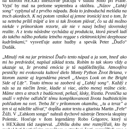
na ktorom HEXáci intenzívne pracujú v štúdiu Sono pri Prahe.
Vyjsť by mal na prelome septembra a októbra. „
Názov „Ľahký
song“ vyplynul už z prvého nápadu. Bola to jednoduchá melódia na
troch akordoch. K nej potom vznikol aj jemne ironický text o tom, že
sa netreba príliš trápiť a len si tak životom plávať, čo sa dá možno
niekde v prímorskom rezorte, ale nie v nasej bežnej slovenskej
realite. A z textu následne vychádza aj produkcia, ktorá pieseň ladí
do takého nášho poňatia letného reggae s elektronickými deephouse
kudrlinkami
,“ vysvetľuje autor hudby a spevák Peter „Ďuďo“
Dudák.
„
Minulý rok na jar priniesol Ďuďo tento nápad a ja som, hneď ako
mi ho predviedol, napísal základ textu. Robím to tak skoro vždy a
ukazuje sa, že prvotná emócia je tá najdôležitejšia. Atmosféra
pesničky mi evokovala kultové dielo Monty Python Život Briana, v
ktorom zaznie aj legendárna pieseň „Always Look on the Bright
Side of Life”. Touto témou sa zaoberá aj „Ľahký song“. Každý z
nás sa za niečím ženie, kladie si viac, alebo menej reálne ciele.
Máme stres a strach z budúcnosti, peňazí, lásky, šťastia. Pesnička sa
snaží v refréne odľahčiť tému komplikovanosti života budhistickým
pohľadom na svet. Treba žiť v prítomnom okamihu, „tu a teraz” a
ten si aj náležite užívať,
“ dopĺňa autor textu a gitarista Martin „Fefe“
Žúži. V „Ľahkom songu“ nahrali dychové nástroje členovia skupiny
Polemic. Hosťuje v ňom legendárny Robo Grigorov, ktorý si
s HEXákmi rád zaspieval. „
Dlhšiu dobu sme rozmýšľali, kto by