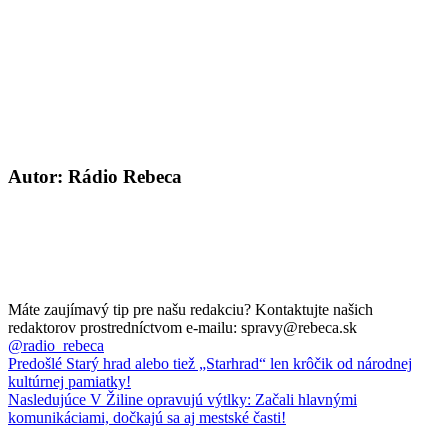
Autor: Rádio Rebeca
Máte zaujímavý tip pre našu redakciu? Kontaktujte našich
redaktorov prostredníctvom e-mailu: spravy@rebeca.sk
@radio_rebeca
Predošlé
Starý hrad alebo tiež „Starhrad“ len krôčik od národnej
kultúrnej pamiatky!
Nasledujúce
V Žiline opravujú výtlky: Začali hlavnými
komunikáciami, dočkajú sa aj mestské časti!