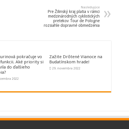
Nasledujúce
Pre Žilinský kraj platia v rámci
medzinárodných cyklistických
pretekov Tour de Pologne
rozsiahle dopravné obmedzenia
 Jurinová pokračuje vo
Zažite Drôtené Vianoce na
 funkcii. Aké priority si
Budatínskom hrade!
vila do ďalšieho
29. novembra 2022
ia?
ecembra 2022