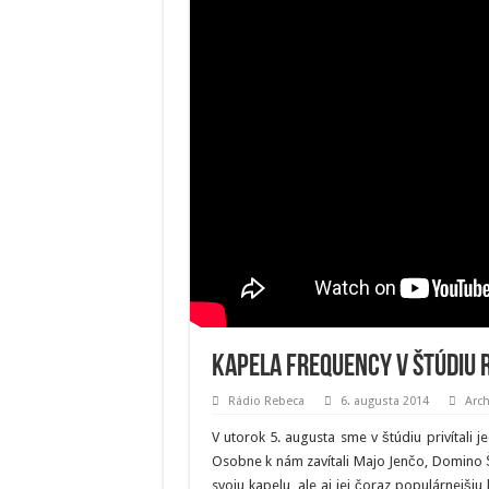
Kapela Frequency v štúdiu 
Rádio Rebeca
6. augusta 2014
Arch
V utorok 5. augusta sme v štúdiu privítali 
Osobne k nám zavítali Majo Jenčo, Domino Š
svoju kapelu, ale aj jej čoraz populárnej