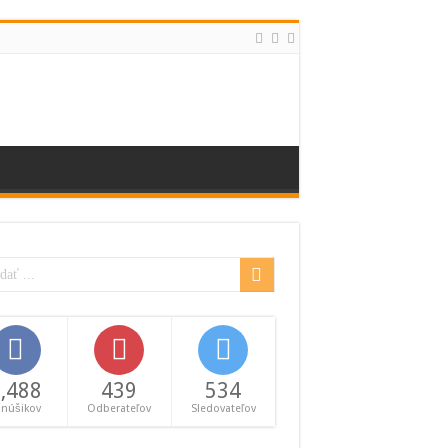
,488
439
534
anúšikov
Odberateľov
Sledovateľov