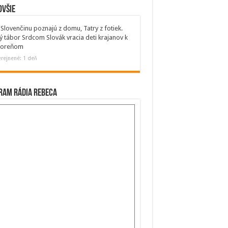
ovšie
Slovenčinu poznajú z domu, Tatry z fotiek.
ý tábor Srdcom Slovák vracia deti krajanov k
 koreňom
rejnené: 1 deň
ram Rádia Rebeca