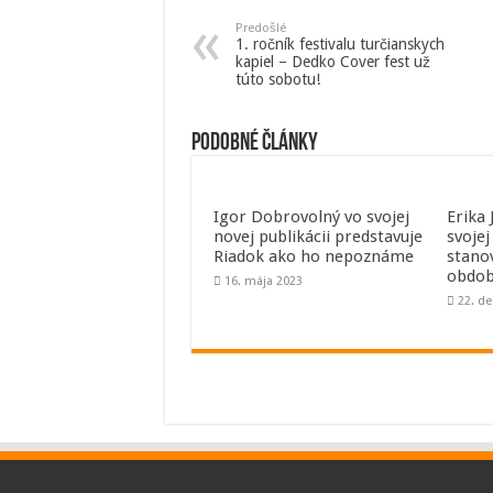
Predošlé
1. ročník festivalu turčianskych
kapiel – Dedko Cover fest už
túto sobotu!
Podobné články
Igor Dobrovolný vo svojej
Erika
novej publikácii predstavuje
svojej
Riadok ako ho nepoznáme
stano
obdob
16. mája 2023
22. d