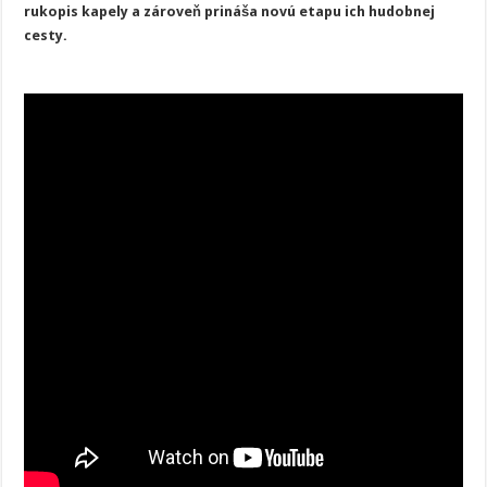
nádychom
rukopis kapely a zároveň prináša novú etapu ich hudobnej
a
cesty.
navyše
po
prvýkrát
v
slovenčine