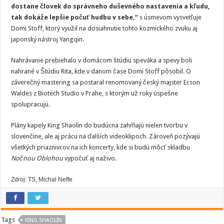
dostane človek do správneho duševného nastavenia a kľudu,
tak dokáže lepšie počuť hudbu v sebe,“
s úsmevom vysvetľuje
Domi Stoff, ktorý využil na dosiahnutie tohto kozmického zvuku aj
japonský nástroj Yangqin.
Nahrávanie prebiehalo v domácom štúdiu speváka a spevy boli
nahrané v Štúdiu Rita, kde v danom čase Domi Stoff pôsobil. O
záverečný mastering sa postaral renomovaný český majster Ecson
Waldes z Biotech Studio v Prahe, s ktorým už roky úspešne
spolupracujú.
Plány kapely King Shaolin do budúcna zahŕňajú nielen tvorbu v
slovenčine, ale aj prácu na ďalších videoklipoch. Zároveň pozývajú
všetkých priaznivcov na ich koncerty, kde si budú môcť skladbu
Nočnou Oblohou
vypočuť aj naživo.
Zdroj: TS, Michal Neffe
Tags
KING SHAOLIN