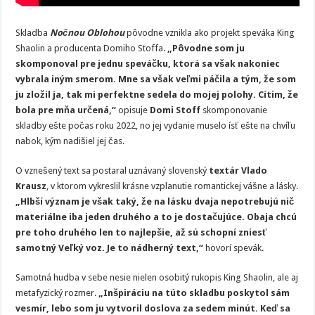
Skladba
Nočnou Oblohou
pôvodne vznikla ako projekt speváka King
Shaolin a producenta Domiho Stoffa.
„Pôvodne som ju
skomponoval pre jednu speváčku, ktorá sa však nakoniec
vybrala iným smerom. Mne sa však veľmi páčila a tým, že som
ju zložil ja, tak mi perfektne sedela do mojej polohy. Cítim, že
bola pre mňa určená,“
opisuje
Domi Stoff
skomponovanie
skladby ešte počas roku 2022, no jej vydanie muselo ísť ešte na chvíľu
nabok, kým nadišiel jej čas.
O vznešený text sa postaral uznávaný slovenský
textár Vlado
Krausz
, v ktorom vykreslil krásne vzplanutie romantickej vášne a lásky.
„Hlbší význam je však taký, že na lásku dvaja nepotrebujú nič
materiálne iba jeden druhého a to je dostačujúce. Obaja chcú
pre toho druhého len to najlepšie, až sú schopní zniesť
samotný Veľký voz. Je to nádherný text,“
hovorí spevák.
Samotná hudba v sebe nesie nielen osobitý rukopis King Shaolin, ale aj
metafyzický rozmer.
„Inšpiráciu na túto skladbu poskytol sám
vesmír, lebo som ju vytvoril doslova za sedem minút. Keď sa