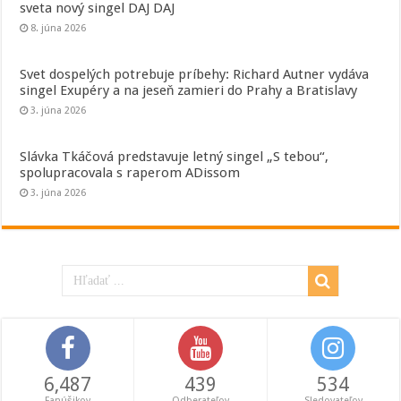
sveta nový singel DAJ DAJ
8. júna 2026
Svet dospelých potrebuje príbehy: Richard Autner vydáva
singel Exupéry a na jeseň zamieri do Prahy a Bratislavy
3. júna 2026
Slávka Tkáčová predstavuje letný singel „S tebou“,
spolupracovala s raperom ADissom
3. júna 2026
6,487
439
534
Fanúšikov
Odberateľov
Sledovateľov