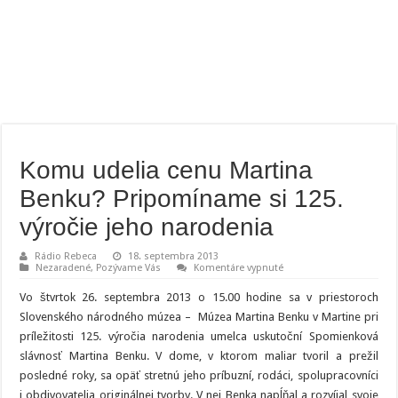
Komu udelia cenu Martina
Benku? Pripomíname si 125.
výročie jeho narodenia
Rádio Rebeca
18. septembra 2013
na
Nezaradené
,
Pozývame Vás
Komentáre vypnuté
Komu
udelia
Vo štvrtok 26. septembra 2013 o 15.00 hodine sa v priestoroch
cenu
Martina
Slovenského národného múzea – Múzea Martina Benku v Martine pri
Benku?
príležitosti 125. výročia narodenia umelca uskutoční Spomienková
Pripomíname
si
slávnosť Martina Benku. V dome, v ktorom maliar tvoril a prežil
125.
výročie
posledné roky, sa opäť stretnú jeho príbuzní, rodáci, spolupracovníci
jeho
i obdivovatelia originálnej tvorby. V nej Benka napĺňal a rozvíjal svoje
narodenia