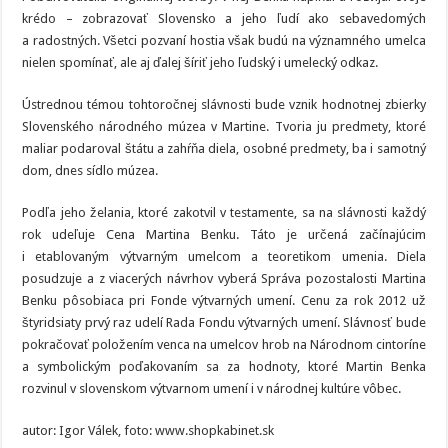
krédo – zobrazovať Slovensko a jeho ľudí ako sebavedomých
a radostných. Všetci pozvaní hostia však budú na významného umelca
nielen spomínať, ale aj ďalej šíriť jeho ľudský i umelecký odkaz.
Ústrednou témou tohtoročnej slávnosti bude vznik hodnotnej zbierky
Slovenského národného múzea v Martine. Tvoria ju predmety, ktoré
maliar podaroval štátu a zahŕňa diela, osobné predmety, ba i samotný
dom, dnes sídlo múzea.
Podľa jeho želania, ktoré zakotvil v testamente, sa na slávnosti každý
rok udeľuje Cena Martina Benku. Táto je určená začínajúcim
i etablovaným výtvarným umelcom a teoretikom umenia. Diela
posudzuje a z viacerých návrhov vyberá Správa pozostalosti Martina
Benku pôsobiaca pri Fonde výtvarných umení. Cenu za rok 2012 už
štyridsiaty prvý raz udelí Rada Fondu výtvarných umení. Slávnosť bude
pokračovať položením venca na umelcov hrob na Národnom cintoríne
a symbolickým poďakovaním sa za hodnoty, ktoré Martin Benka
rozvinul v slovenskom výtvarnom umení i v národnej kultúre vôbec.
autor: Igor Válek, foto: www.shopkabinet.sk