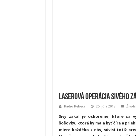
Laserová operácia sivého zá
Rádio Rebeca
25. júla 2018
Životn
Sivý zákal je ochorenie, ktoré sa 
šošovky, ktorá by mala byť číra a prie
miere každého z nás, súvisí totiž pr