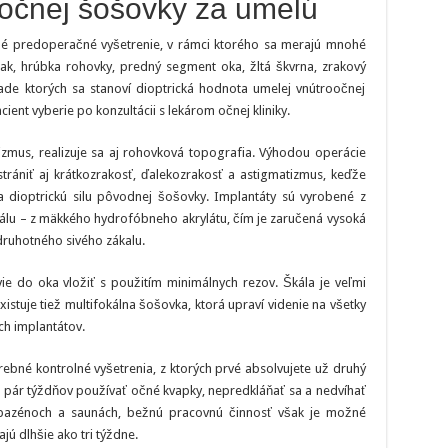
očnej šošovky za umelú
né predoperačné vyšetrenie, v rámci ktorého sa merajú mnohé
lak, hrúbka rohovky, predný segment oka, žltá škvrna, zrakový
ade ktorých sa stanoví dioptrická hodnota umelej vnútroočnej
cient vyberie po konzultácii s lekárom očnej kliniky.
izmus, realizuje sa aj rohovková topografia. Výhodou operácie
trániť aj krátkozrakosť, ďalekozrakosť a astigmatizmus, keďže
dioptrickú silu pôvodnej šošovky. Implantáty sú vyrobené z
iálu – z mäkkého hydrofóbneho akrylátu, čím je zaručená vysoká
 druhotného sivého zákalu.
vie do oka vložiť s použitím minimálnych rezov. Škála je veľmi
existuje tiež multifokálna šošovka, ktorá upraví videnie na všetky
ch implantátov.
ebné kontrolné vyšetrenia, z ktorých prvé absolvujete už druhý
é pár týždňov používať očné kvapky, nepredkláňať sa a nedvíhať
 bazénoch a saunách, bežnú pracovnú činnosť však je možné
ú dlhšie ako tri týždne.