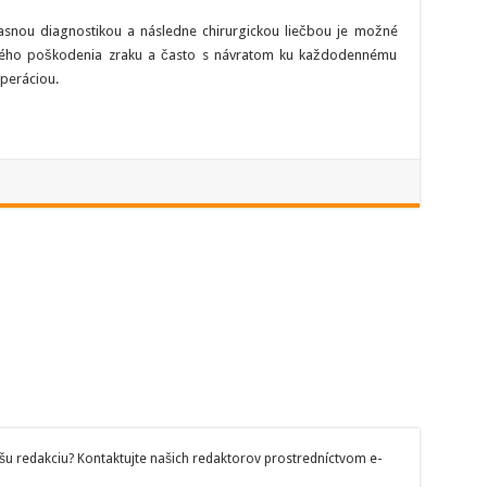
asnou diagnostikou a následne chirurgickou liečbou je možné
alého poškodenia zraku a často s návratom ku každodennému
operáciou.
šu redakciu? Kontaktujte našich redaktorov prostredníctvom e-