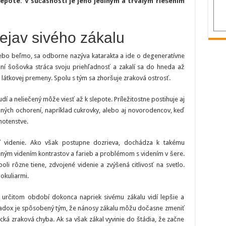
lepote. V súčasnosti je jeho jediným a trvalým riešením
aj
dioptrií
rejav sivého zákalu
lebo beľmo, sa odborne nazýva katarakta a ide o degeneratívne
ní šošovka stráca svoju priehľadnosť a zakalí sa do hneda až
látkovej premeny. Spolu s tým sa zhoršuje zraková ostrosť.
dí a neliečený môže viesť až k slepote. Príležitostne postihuje aj
iných ochorení, napríklad cukrovky, alebo aj novorodencov, keď
hotenstve.
ť videnie. Ako však postupne dozrieva, dochádza k takému
eným videním kontrastov a farieb a problémom s videním v šere.
li rôzne tiene, zdvojené videnie a zvýšená citlivosť na svetlo.
okuliarmi.
 určitom období dokonca napriek sivému zákalu vidí lepšie a
paradox je spôsobený tým, že nánosy zákalu môžu dočasne zmeniť
cká zraková chyba. Ak sa však zákal vyvinie do štádia, že začne