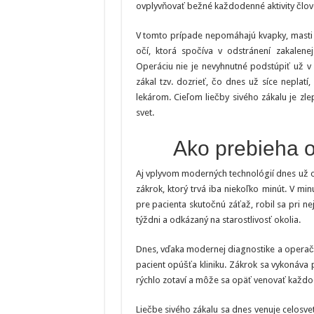
ovplyvňovať bežné každodenné aktivity člove
V tomto prípade nepomáhajú kvapky, masti an
očí, ktorá spočíva v odstránení zakalen
Operáciu nie je nevyhnutné podstúpiť už v 
zákal tzv. dozrieť, čo dnes už síce neplatí
lekárom. Cieľom liečby sivého zákalu je zle
svet.
Ako prebieha o
Aj vplyvom moderných technológií dnes už 
zákrok, ktorý trvá iba niekoľko minút. V mi
pre pacienta skutočnú záťaž, robil sa pri n
týždni a odkázaný na starostlivosť okolia.
Dnes, vďaka modernej diagnostike a operač
pacient opúšťa kliniku. Zákrok sa vykonáva 
rýchlo zotaví a môže sa opäť venovať každ
Liečbe sivého zákalu sa dnes venuje celosve