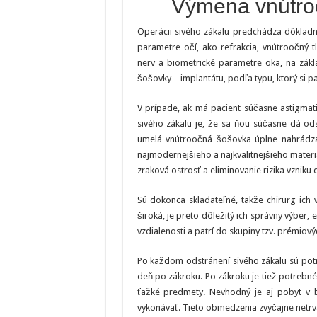
Výmena vnútro
Operácii sivého zákalu predchádza dôklad
parametre očí, ako refrakcia, vnútroočný t
nerv a biometrické parametre oka, na zákl
šošovky – implantátu, podľa typu, ktorý si pa
V prípade, ak má pacient súčasne astigmat
sivého zákalu je, že sa ňou súčasne dá ods
umelá vnútroočná šošovka úplne nahrádza 
najmodernejšieho a najkvalitnejšieho mater
zraková ostrosť a eliminovanie rizika vzniku
Sú dokonca skladateľné, takže chirurg ich 
široká, je preto dôležitý ich správny výber, 
vzdialenosti a patrí do skupiny tzv. prémiový
Po každom odstránení sivého zákalu sú potr
deň po zákroku. Po zákroku je tiež potrebn
ťažké predmety. Nevhodný je aj pobyt v
vykonávať. Tieto obmedzenia zvyčajne netrvaj