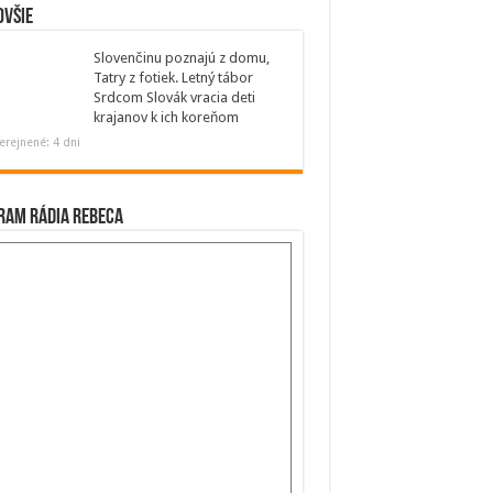
ovšie
Slovenčinu poznajú z domu,
Tatry z fotiek. Letný tábor
Srdcom Slovák vracia deti
krajanov k ich koreňom
erejnené: 4 dni
ram Rádia Rebeca