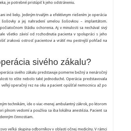
ka, je potrebné pristúpiť k jeho odstráneniu.
i iné lieky. Jediným trvalým a efektívnym riešením je operácia
ej šošovky a jej nahradení umelou šošovkou – implantátom.
počiatočnom štádiu ochorenia. Aj v minulosti sa nechával sivý
, ale všetko závisí od rozhodnutia pacienta v spolupráci s jeho
pšiť zrakovú ostrosť pacientovi a vrátiť mu pestrejší pohľad na
perácia sivého zákalu?
operácia sivého zákalu predstavuje pomerne bežný a nenáročný
nulosti to ešte nebolo také jednoduché. Operácia predstavovala
ej veľký operačný rez na oku a pacient opúšťal nemocnicu až po
ným technikám, ide o viac-menej ambulantný zákrok, po ktorom
pri plnom vedomí a používa sa iba lokálna anestézia. Pacient sa
odenným činnostiam.
tovo veľká skupina odborníkov v oblasti očnej medicíny. V rámci