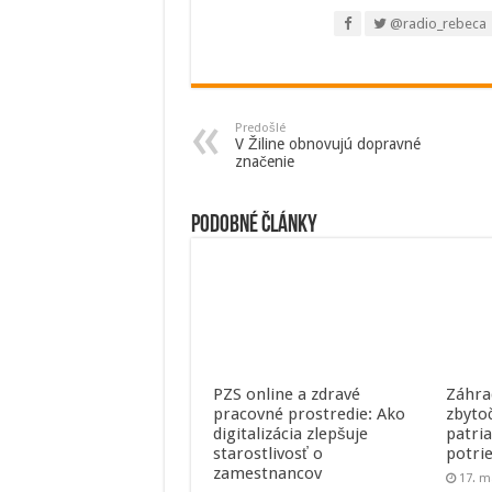
@radio_rebeca
Predošlé
V Žiline obnovujú dopravné
značenie
Podobné články
PZS online a zdravé
Záhra
pracovné prostredie: Ako
zbyto
digitalizácia zlepšuje
patri
starostlivosť o
potri
zamestnancov
17. m