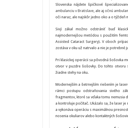
Slovenska nájdete špičkové špecializova
ambulanciu v Bratislave
, ale aj
očnú ambulan
oči naraz, ale najskôr jedno oko a o týždeň 
Sivý zákal možno odstrániť buď klasic
najmodernejšou metódou s použitím femto
Assisted Cataract Surgery). V oboch prípa
zostáva v oku už natrvalo a nie je potrebné 
Pri klasickej operácii sa pôvodná šošovka m
otvor v puzdre šošovky. Do tohto otvoru s
žiadne stehy na oku.
Modernejším a šetrnejším riešením je laser
rámci postupu odstraňovania sivého zák
fragmentov, ktoré sa vďaka tomu nemusia drv
a kontroluje počítač. Ukázalo sa, že laser j
a vykonáva operáciu s maximálnou presnosťo
nosenia okuliarov alebo kontaktných šošovie