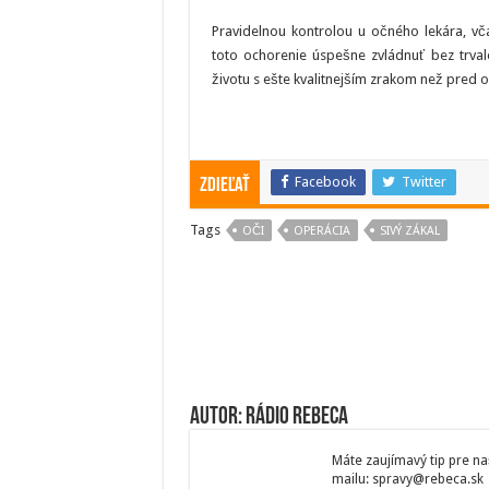
Pravidelnou kontrolou u očného lekára, vč
toto ochorenie úspešne zvládnuť bez trv
životu s ešte kvalitnejším zrakom než pred 
Facebook
Twitter
Zdieľať
Tags
OČI
OPERÁCIA
SIVÝ ZÁKAL
Autor: Rádio Rebeca
Máte zaujímavý tip pre na
mailu: spravy@rebeca.sk