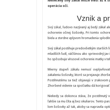
Neliečený sivý zákal môže viesť až k s
operácia očí.
Vznik a p
Sivý zákal
, ľudovo nazývaný aj šedý zákal a
ochorenie očnej šošovky. Pri tomto ochore
biela a stvrdne vplyvom hromadenia splodín 
Sivý zákal postihuje predovšetkým starších ľu
mladších ľudí, väčšinou ako sprievodný jav 
ho spôsobuje vírusové ochorenie matky v te
Mierny stupeň zákalu nemusí ovplyvňova
zakaleniu šošovky, ktoré sa prejavuje zhorš
Postihnutému sa tiež objavujú v zrakovom po
Zhoršené videnie sa spočiatku dá korigovať 
Niekedy sa dokonca stáva, že postihnutý v
ľahšie sa mu číta aj bez okuliarov. Tento 
lom šošovky až tak, akoby sa napravila opti