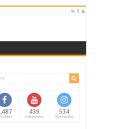
,487
439
534
anúšikov
Odberateľov
Sledovateľov