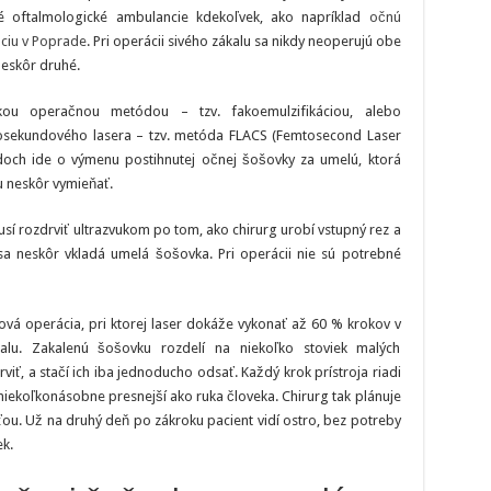
né oftalmologické ambulancie kdekoľvek, ako napríklad
očnú
ciu v Poprade
. Pri operácii sivého zákalu sa nikdy neoperujú obe
neskôr druhé.
kou operačnou metódou – tzv. fakoemulzifikáciou, alebo
sekundového lasera – tzv. metóda FLACS (Femtosecond Laser
doch ide o výmenu postihnutej očnej šošovky za umelú, ktorá
ju neskôr vymieňať.
usí rozdrviť ultrazvukom po tom, ako chirurg urobí vstupný rez a
a neskôr vkladá umelá šošovka. Pri operácii nie sú potrebné
ová operácia, pri ktorej laser dokáže vykonať až 60 % krokov v
alu. Zakalenú šošovku rozdelí na niekoľko stoviek malých
iť, a stačí ich iba jednoducho odsať. Každý krok prístroja riadi
e niekoľkonásobne presnejší ako ruka človeka. Chirurg tak plánuje
u. Už na druhý deň po zákroku pacient vidí ostro, bez potreby
k.