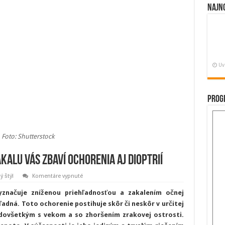
Najn
Uv
Prog
Foto: Shutterstock
kalu vás zbaví ochorenia aj dioptrií
na
ý štýl
Komentáre vypnuté
Laserová
operácia
vyznačuje zníženou priehľadnosťou a zakalením očnej
sivého
zákalu
hľadná. Toto ochorenie postihuje skôr či neskôr v určitej
vás
edovšetkým s vekom a so zhoršením zrakovej ostrosti.
zbaví
ochorenia